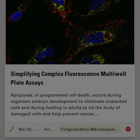
Simplifying Complex Fluorescence Multiwell
Plate Assays
Apoptosis, or programmed cell death, occurs during
organism embryo development to eliminate unwanted
cells and during healing in adults to rid the body of
damaged cells and help prevent cancer.…
Mar 03, 2022
Artikel
Fortgeschrittene Mikroskopietechniken
Simplif