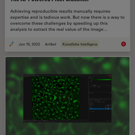
Achieving reproducible results manually requires
expertise and is tedious work. But now there is a way to
overcome these challenges by speeding up this
analysis to extract the real value of the image…
Jan 10, 2022
Artikel
Künstliche Intelligenz
The AI-P