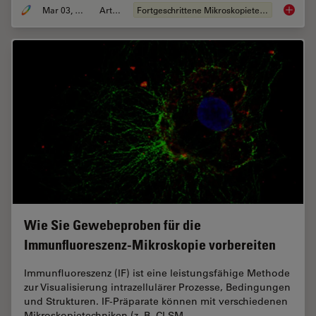
Mar 03, 2022
Artikel
Fortgeschrittene Mikroskopietechniken
Effizie
Wie Sie Gewebeproben für die
Immunfluoreszenz-Mikroskopie vorbereiten
Immunfluoreszenz (IF) ist eine leistungsfähige Methode
zur Visualisierung intrazellulärer Prozesse, Bedingungen
und Strukturen. IF-Präparate können mit verschiedenen
Mikroskopietechniken (z. B. CLSM,…