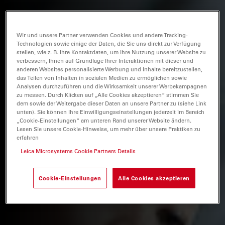
Wir und unsere Partner verwenden Cookies und andere Tracking-
Technologien sowie einige der Daten, die Sie uns direkt zur Verfügung
stellen, wie z. B. Ihre Kontaktdaten, um Ihre Nutzung unserer Website zu
verbessern, Ihnen auf Grundlage Ihrer Interaktionen mit dieser und
anderen Websites personalisierte Werbung und Inhalte bereitzustellen,
das Teilen von Inhalten in sozialen Medien zu ermöglichen sowie
Analysen durchzuführen und die Wirksamkeit unserer Werbekampagnen
zu messen. Durch Klicken auf „Alle Cookies akzeptieren“ stimmen Sie
dem sowie der Weitergabe dieser Daten an unsere Partner zu (siehe Link
unten). Sie können Ihre Einwilligungseinstellungen jederzeit im Bereich
„Cookie-Einstellungen“ am unteren Rand unserer Website ändern.
Lesen Sie unsere Cookie-Hinweise, um mehr über unsere Praktiken zu
erfahren
Leica Microsystems Cookie Partners Details
Cookie-Einstellungen
Alle Cookies akzeptieren