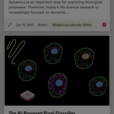
dynamics is an important step for exploring biological
processes. Therefore, today’s life science research is
increasingly focused on dynamic…
Jan 10, 2022
Artikel
Bildgebung lebender Zellen
Live-Ce
The AI-Powered Pixel Classifier