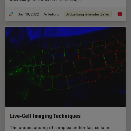
Jan 10, 2022
Anleitung
Bildgebung lebender Zellen
Wie Sie
Live-Cell Imaging Techniques
The understanding of complex and/or fast cellular