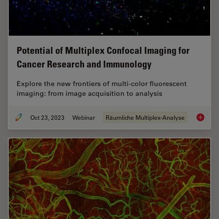
Potential of Multiplex Confocal Imaging for
Cancer Research and Immunology
Explore the new frontiers of multi-color fluorescent
imaging: from image acquisition to analysis
Oct 23, 2023
Webinar
Räumliche Multiplex-Analyse
Potenti