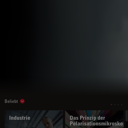
Beliebt
Show subnavigation
Industrie
Das Prinzip der
Polarisationsmikroskopi