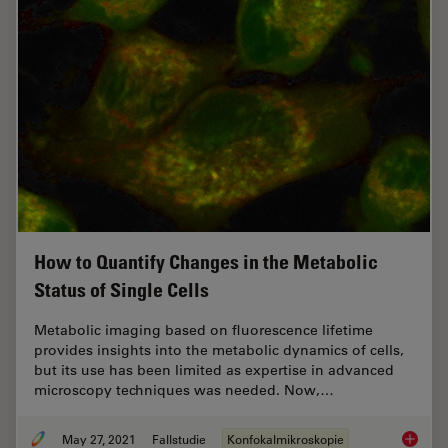
How to Quantify Changes in the Metabolic
Status of Single Cells
Metabolic imaging based on fluorescence lifetime
provides insights into the metabolic dynamics of cells,
but its use has been limited as expertise in advanced
microscopy techniques was needed. Now,…
May 27, 2021
Fallstudie
Konfokalmikroskopie
How to 