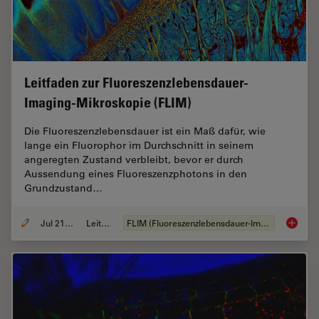
Leitfaden zur Fluoreszenzlebensdauer-
Imaging-Mikroskopie (FLIM)
Die Fluoreszenzlebensdauer ist ein Maß dafür, wie
lange ein Fluorophor im Durchschnitt in seinem
angeregten Zustand verbleibt, bevor er durch
Aussendung eines Fluoreszenzphotons in den
Grundzustand…
Jul 21, 2022
Leitfaden
FLIM (Fluoreszenzlebensdauer-Imaging-Mikroskopie)
Leitfad