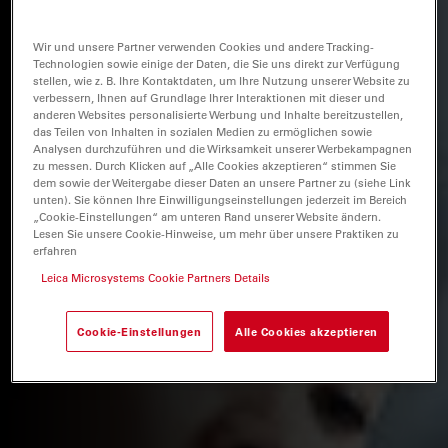
Wir und unsere Partner verwenden Cookies und andere Tracking-
Technologien sowie einige der Daten, die Sie uns direkt zur Verfügung
stellen, wie z. B. Ihre Kontaktdaten, um Ihre Nutzung unserer Website zu
verbessern, Ihnen auf Grundlage Ihrer Interaktionen mit dieser und
anderen Websites personalisierte Werbung und Inhalte bereitzustellen,
das Teilen von Inhalten in sozialen Medien zu ermöglichen sowie
Analysen durchzuführen und die Wirksamkeit unserer Werbekampagnen
zu messen. Durch Klicken auf „Alle Cookies akzeptieren“ stimmen Sie
dem sowie der Weitergabe dieser Daten an unsere Partner zu (siehe Link
unten). Sie können Ihre Einwilligungseinstellungen jederzeit im Bereich
„Cookie-Einstellungen“ am unteren Rand unserer Website ändern.
Lesen Sie unsere Cookie-Hinweise, um mehr über unsere Praktiken zu
erfahren
Leica Microsystems Cookie Partners Details
Cookie-Einstellungen
Alle Cookies akzeptieren