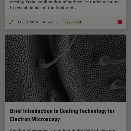
etching is the sublimation of surface ice under vacuum
to reveal details of the fractured…
Oct 01, 2014
Anleitung
Cryo REM
Brief In
Brief Introduction to Coating Technology for
Electron Microscopy
Coating of samples is required in the field of electron