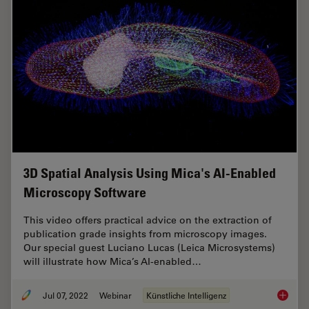
3D Spatial Analysis Using Mica's AI-Enabled
Microscopy Software
This video offers practical advice on the extraction of
publication grade insights from microscopy images.
Our special guest Luciano Lucas (Leica Microsystems)
will illustrate how Mica’s AI-enabled…
Jul 07, 2022
Webinar
Künstliche Intelligenz
3D Spat