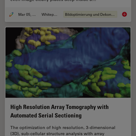
Mar 05, 2019
Whitepaper
Bildoptimierung und Dekonvolution
Real Ti
High Resolution Array Tomography with
Automated Serial Sectioning
The optimization of high resolution, 3-dimensional
(3D), sub-cellular structure analysis with array