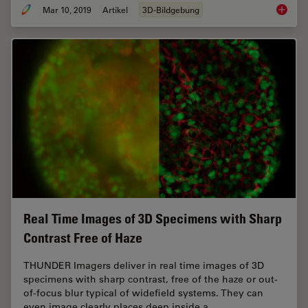
Mar 10, 2019
Artikel
3D-Bildgebung
Improve
Real Time Images of 3D Specimens with Sharp
Contrast Free of Haze
THUNDER Imagers deliver in real time images of 3D
specimens with sharp contrast, free of the haze or out-
of-focus blur typical of widefield systems. They can
even image clearly places deep inside a…