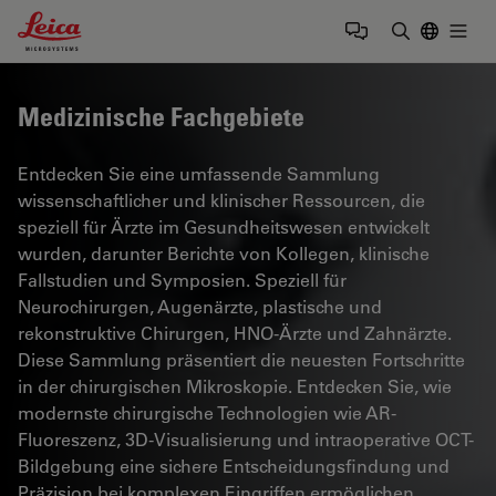
Leica Microsystems Logo
Togg
Suchbegrif
Medizinische Fachgebiete
Entdecken Sie eine umfassende Sammlung
wissenschaftlicher und klinischer Ressourcen, die
speziell für Ärzte im Gesundheitswesen entwickelt
wurden, darunter Berichte von Kollegen, klinische
Fallstudien und Symposien. Speziell für
Neurochirurgen, Augenärzte, plastische und
rekonstruktive Chirurgen, HNO-Ärzte und Zahnärzte.
Diese Sammlung präsentiert die neuesten Fortschritte
in der chirurgischen Mikroskopie. Entdecken Sie, wie
modernste chirurgische Technologien wie AR-
Fluoreszenz, 3D-Visualisierung und intraoperative OCT-
Bildgebung eine sichere Entscheidungsfindung und
Präzision bei komplexen Eingriffen ermöglichen.