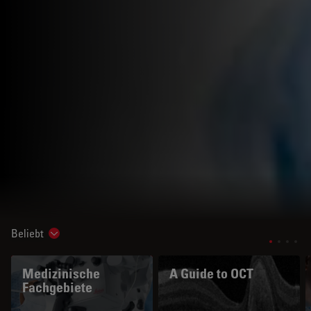
Beliebt
Show subnavigation
Medizinische
A Guide to OCT
Fachgebiete