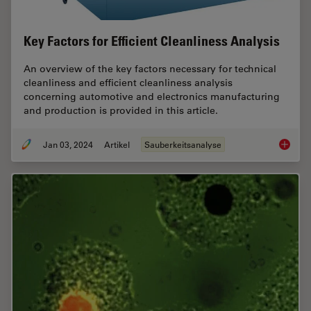
Key Factors for Efficient Cleanliness Analysis
An overview of the key factors necessary for technical
cleanliness and efficient cleanliness analysis
concerning automotive and electronics manufacturing
and production is provided in this article.
Jan 03, 2024
Artikel
Sauberkeitsanalyse
Key Fact