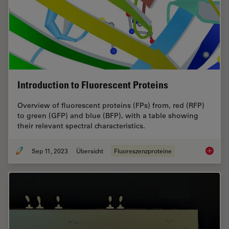
Introduction to Fluorescent Proteins
Overview of fluorescent proteins (FPs) from, red (RFP)
to green (GFP) and blue (BFP), with a table showing
their relevant spectral characteristics.
Sep 11, 2023
Übersicht
Fluoreszenzproteine
Introduc