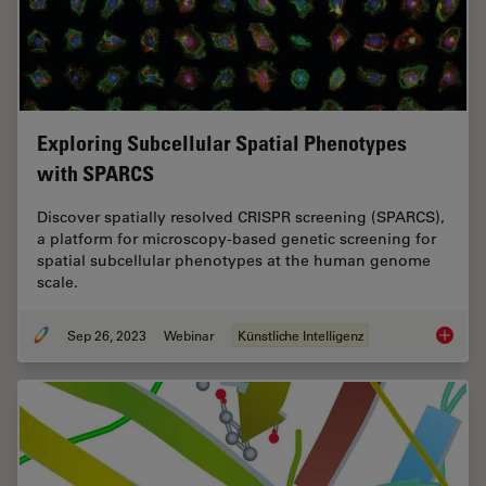
Exploring Subcellular Spatial Phenotypes
with SPARCS
Discover spatially resolved CRISPR screening (SPARCS),
a platform for microscopy-based genetic screening for
spatial subcellular phenotypes at the human genome
scale.
Sep 26, 2023
Webinar
Künstliche Intelligenz
Explori