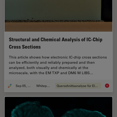
Structural and Chemical Analysis of IC-Chip
Cross Sections
This article shows how electronic IC-chip cross sections
can be efficiently and reliably prepared and then
analyzed, both visually and chemically at the
microscale, with the EM TXP and DM6 M LIBS…
Sep 05, 2023
Whitepaper
Querschnittsanalyse für Elektronik
Structu