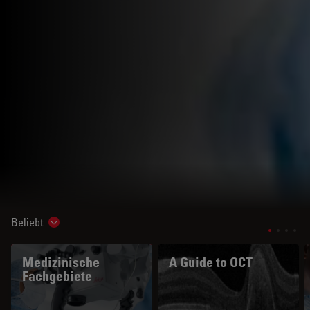
Beliebt
Show subnavigation
Medizinische
A Guide to OCT
Fachgebiete