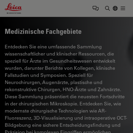
Leica Microsystems Logo
Togg
Suchbegrif
Medizinische Fachgebiete
Entdecken Sie eine umfassende Sammlung
wissenschaftlicher und klinischer Ressourcen, die
speziell für Ärzte im Gesundheitswesen entwickelt
wurden, darunter Berichte von Kollegen, klinische
Fallstudien und Symposien. Speziell für
Neurochirurgen, Augenärzte, plastische und
rekonstruktive Chirurgen, HNO-Ärzte und Zahnärzte.
Diese Sammlung präsentiert die neuesten Fortschritte
in der chirurgischen Mikroskopie. Entdecken Sie, wie
modernste chirurgische Technologien wie AR-
Fluoreszenz, 3D-Visualisierung und intraoperative OCT-
Bildgebung eine sichere Entscheidungsfindung und
Präzision bei komplexen Eingriffen ermöglichen.