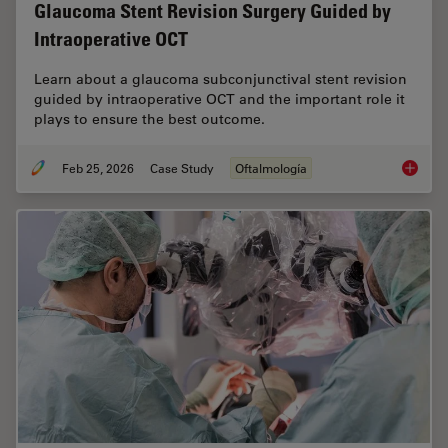
Glaucoma Stent Revision Surgery Guided by
Intraoperative OCT
Learn about a glaucoma subconjunctival stent revision
guided by intraoperative OCT and the important role it
plays to ensure the best outcome.
Feb 25, 2026
Case Study
Oftalmología
Glaucom