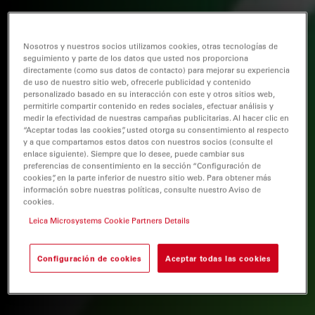
Nosotros y nuestros socios utilizamos cookies, otras tecnologías de
seguimiento y parte de los datos que usted nos proporciona
directamente (como sus datos de contacto) para mejorar su experiencia
de uso de nuestro sitio web, ofrecerle publicidad y contenido
personalizado basado en su interacción con este y otros sitios web,
permitirle compartir contenido en redes sociales, efectuar análisis y
medir la efectividad de nuestras campañas publicitarias. Al hacer clic en
“Aceptar todas las cookies”, usted otorga su consentimiento al respecto
y a que compartamos estos datos con nuestros socios (consulte el
enlace siguiente). Siempre que lo desee, puede cambiar sus
preferencias de consentimiento en la sección “Configuración de
cookies”, en la parte inferior de nuestro sitio web. Para obtener más
información sobre nuestras políticas, consulte nuestro Aviso de
cookies.
Leica Microsystems Cookie Partners Details
Configuración de cookies
Aceptar todas las cookies