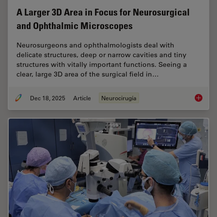
A Larger 3D Area in Focus for Neurosurgical
and Ophthalmic Microscopes
Neurosurgeons and ophthalmologists deal with
delicate structures, deep or narrow cavities and tiny
structures with vitally important functions. Seeing a
clear, large 3D area of the surgical field in…
Dec 18, 2025
Article
Neurocirugía
A Large