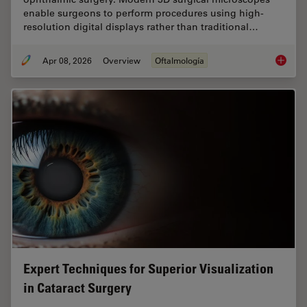
enable surgeons to perform procedures using high-
resolution digital displays rather than traditional…
Apr 08, 2026
Overview
Oftalmología
4 Key B
Expert Techniques for Superior Visualization
in Cataract Surgery