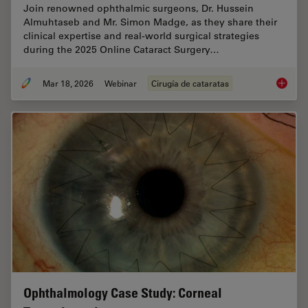
Join renowned ophthalmic surgeons, Dr. Hussein
Almuhtaseb and Mr. Simon Madge, as they share their
clinical expertise and real-world surgical strategies
during the 2025 Online Cataract Surgery…
Mar 18, 2026
Webinar
Cirugía de cataratas
Expert T
Ophthalmology Case Study: Corneal