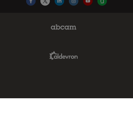
Facebook
X
LinkedIn
Instagram
YouTube
Glassdoor
Abcam Limited Link
Aldevron Link