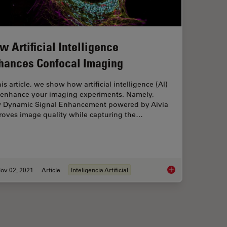
w Artificial Intelligence
hances Confocal Imaging
his article, we show how artificial intelligence (AI)
 enhance your imaging experiments. Namely,
 Dynamic Signal Enhancement powered by Aivia
roves image quality while capturing the…
ov 02, 2021
Article
Inteligencia Artificial
nce and Confocal Microscopy – What You Need to Know
How Artificial Intel