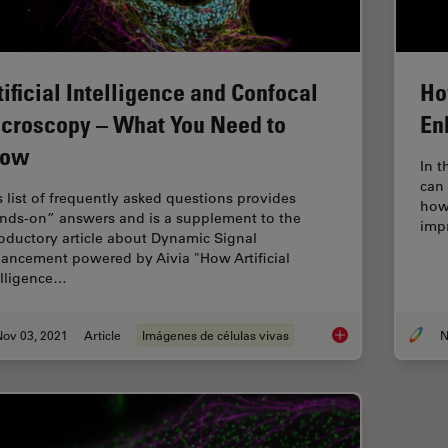
tificial Intelligence and Confocal
Ho
croscopy – What You Need to
En
now
In t
can
s list of frequently asked questions provides
how
nds-on” answers and is a supplement to the
imp
roductory article about Dynamic Signal
ancement powered by Aivia "How Artificial
elligence…
Nov 03, 2021
Article
Imágenes de células vivas
N
Artificial Intellige