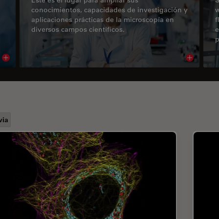
conocimientos, capacidades de investigación y
w
aplicaciones prácticas de la microscopía en
f
diversos campos científicos.
e
p
Read article
Read arti
via