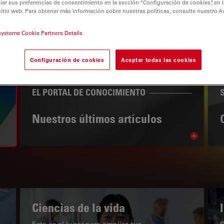
r sus preferencias de consentimiento en la sección “Configuración de cookies”, en la
sitio web. Para obtener más información sobre nuestras políticas, consulte nuestro A
systems Cookie Partners Details
tion
Configuración de cookies
Aceptar todas las cookies
EL PORTAL DE CONOCIMIENTO
Nuestros últimos artículos
Read arti
subnavigation
Ciencias de la vida
Este es el lugar para ampliar sus
S