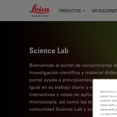
Leica Microsystems Logo
PRODUCTOS
APLICACIONE
Science Lab
Bienvenido al portal de conocimiento d
investigación científica y material didá
portal ayuda a principiantes, profesion
igual en su trabajo diario y en sus expe
Nosotros y 
interactivos y notas de aplicación, des
usted nos p
microscopía, así como las tecnologías 
nuestro siti
sitios web, 
comunidad Science Lab y comparta sus
campañas pub
y a que com