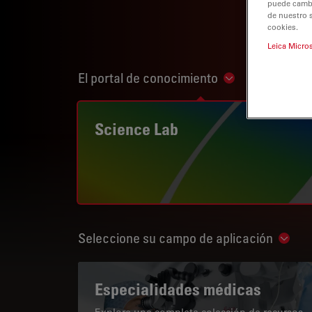
puede cambia
de nuestro 
cookies.
Leica Micro
El portal de conocimiento
Show subnaviga
Science Lab
Seleccione su campo de aplicación
Show 
Especialidades médicas
Explore una completa colección de recursos