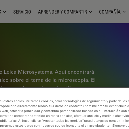
S
SERVICIO
APRENDER Y COMPARTIR
COMPAÑÍA
e Leica Microsystems. Aquí encontrará
ctico sobre el tema de la microscopía. El
ales experimentados y científicos por
rimentos. Explore tutoriales
nuestros socios utilizamos cookies, otras tecnologías de seguimiento y parte de los
cubra los fundamentos de la
roporciona directamente (como sus datos de contacto) para mejorar su experiencia 
de gama alta. Forme parte de la
o web, ofrecerle publicidad y contenido personalizado basado en su interacción con e
permitirle compartir contenido en redes sociales, efectuar análisis y medir la efectivi
 conocimientos.
licitarias. Al hacer clic en “Aceptar todas las cookies”, usted otorga su consentimie
partamos estos datos con nuestros socios (consulte el enlace siguiente). Siempre qu