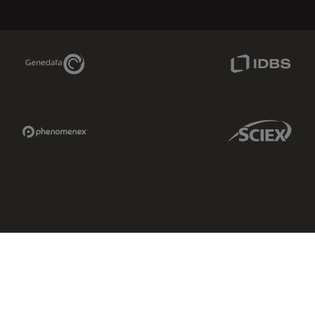
Genedata Link
IDBS Link
Phenomenex Link
Sciex Link