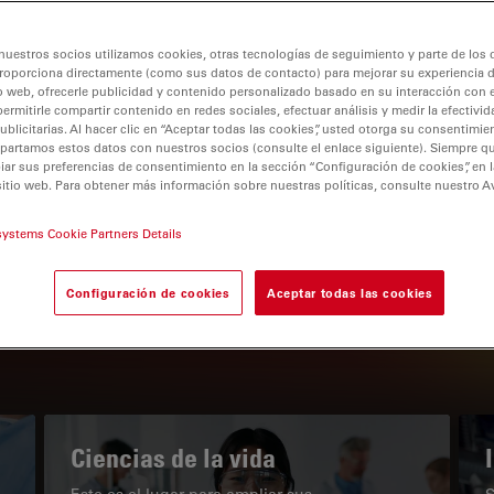
nuestros socios utilizamos cookies, otras tecnologías de seguimiento y parte de los
roporciona directamente (como sus datos de contacto) para mejorar su experiencia 
o web, ofrecerle publicidad y contenido personalizado basado en su interacción con e
permitirle compartir contenido en redes sociales, efectuar análisis y medir la efectivi
tion
licitarias. Al hacer clic en “Aceptar todas las cookies”, usted otorga su consentimie
partamos estos datos con nuestros socios (consulte el enlace siguiente). Siempre qu
r sus preferencias de consentimiento en la sección “Configuración de cookies”, en la
sitio web. Para obtener más información sobre nuestras políticas, consulte nuestro A
EL PORTAL DE CONOCIMIENTO
systems Cookie Partners Details
Nuestros últimos artículos
Configuración de cookies
Aceptar todas las cookies
Read arti
subnavigation
Ciencias de la vida
Este es el lugar para ampliar sus
S