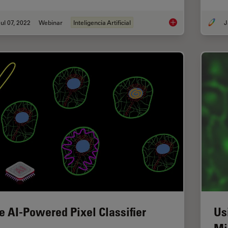
ul 07, 2022
Webinar
Inteligencia Artificial
J
3D Spatial Analysis
e AI-Powered Pixel Classifier
Us
Mi