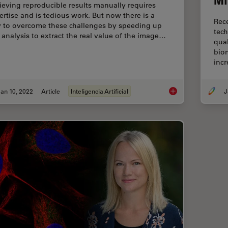
ieving reproducible results manually requires
ertise and is tedious work. But now there is a
Rec
 to overcome these challenges by speeding up
tech
s analysis to extract the real value of the image…
qual
biom
inc
an 10, 2022
Article
Inteligencia Artificial
J
The AI-Powered Pixel