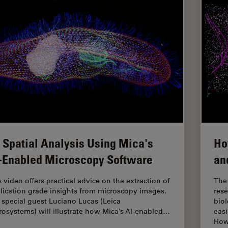
 Spatial Analysis Using Mica's
Ho
-Enabled Microscopy Software
an
s video offers practical advice on the extraction of
The 
lication grade insights from microscopy images.
rese
 special guest Luciano Lucas (Leica
biol
rosystems) will illustrate how Mica’s AI-enabled…
easi
How