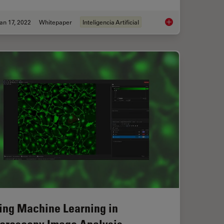
an 17, 2022
Whitepaper
Inteligencia Artificial
 Using Mica's AI-Enabled Microscopy Software
How to Remove Out-
ing Machine Learning in
croscopy Image Analysis