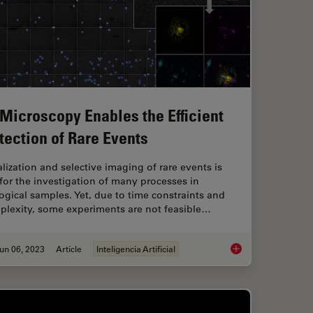
 Microscopy Enables the Efficient
tection of Rare Events
lization and selective imaging of rare events is
for the investigation of many processes in
ogical samples. Yet, due to time constraints and
plexity, some experiments are not feasible…
un 06, 2023
Article
Inteligencia Artificial
nges in Neuroscience Microscopy?
AI Microscopy Enable