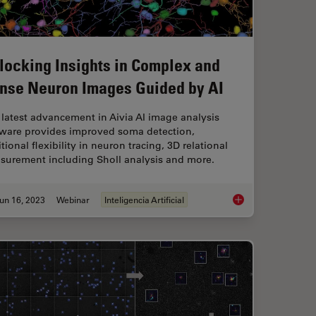
locking Insights in Complex and
nse Neuron Images Guided by AI
latest advancement in Aivia AI image analysis
tware provides improved soma detection,
tional flexibility in neuron tracing, 3D relational
surement including Sholl analysis and more.
un 16, 2023
Webinar
Inteligencia Artificial
ar Spatial Phenotypes with SPARCS
Unlocking Insights 