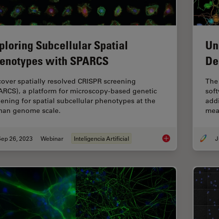
ploring Subcellular Spatial
Un
enotypes with SPARCS
De
cover spatially resolved CRISPR screening
The 
ARCS), a platform for microscopy-based genetic
sof
eening for spatial subcellular phenotypes at the
addi
an genome scale.
mea
Sep 26, 2023
Webinar
Inteligencia Artificial
J
Exploring Subcellul