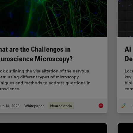
at are the Challenges in
AI
uroscience Microscopy?
De
ok outlining the visualization of the nervous
Loca
tem using different types of microscopy
key 
hniques and methods to address questions in
biol
roscience.
com
un 14, 2023
Whitepaper
Neurociencia
J
What are the Challe