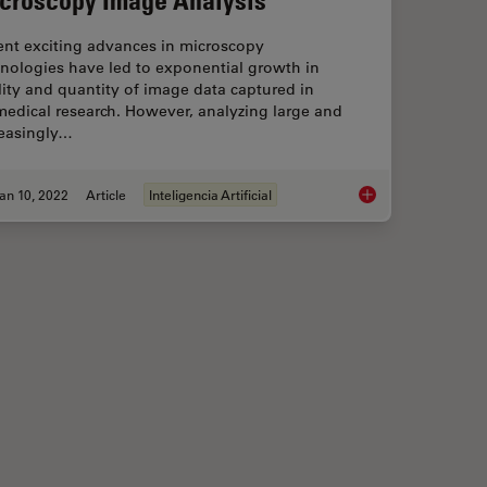
ent exciting advances in microscopy
nologies have led to exponential growth in
ity and quantity of image data captured in
edical research. However, analyzing large and
reasingly…
an 10, 2022
Article
Inteligencia Artificial
 Classifier
Using Machine Learn