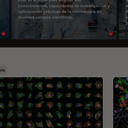
conocimientos, capacidades de investigación y
w
aplicaciones prácticas de la microscopía en
f
diversos campos científicos.
e
p
Read article
Read arti
via