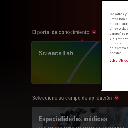
Nosotros y 
usted nos p
nuestro siti
sitios web, 
El portal de conocimiento
Show subnaviga
campañas pub
y a que com
puede cambia
de nuestro 
Science Lab
cookies.
Leica Micro
Seleccione su campo de aplicación
Show 
Especialidades médicas
Explore una completa colección de recursos