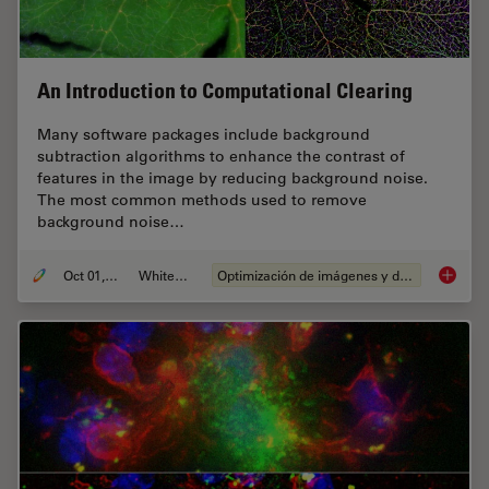
An Introduction to Computational Clearing
Many software packages include background
subtraction algorithms to enhance the contrast of
features in the image by reducing background noise.
The most common methods used to remove
background noise…
Oct 01, 2020
Whitepaper
Optimización de imágenes y deconvolución
An Intr