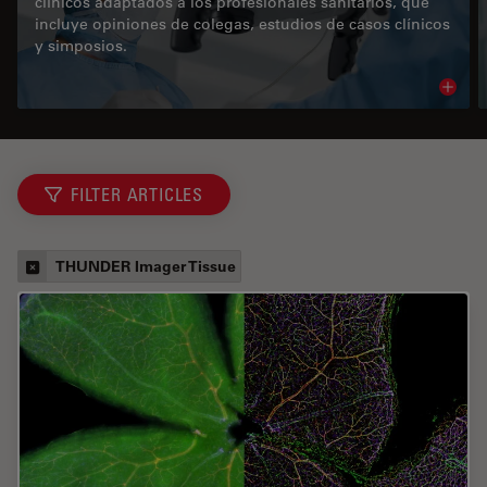
clínicos adaptados a los profesionales sanitarios, que
incluye opiniones de colegas, estudios de casos clínicos
y simposios.
Read 
FILTER ARTICLES
THUNDER Imager Tissue