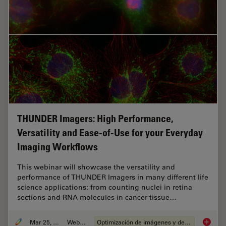
THUNDER Imagers: High Performance,
Versatility and Ease-of-Use for your Everyday
Imaging Workflows
This webinar will showcase the versatility and
performance of THUNDER Imagers in many different life
science applications: from counting nuclei in retina
sections and RNA molecules in cancer tissue…
Mar 25, 2020
Webinar
Optimización de imágenes y deconvolución
THUNDER