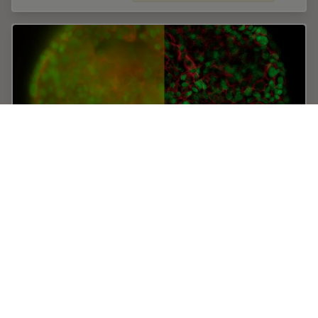
Real Time Images of 3D Specimens with Sharp
Contrast Free of Haze
THUNDER Imagers deliver in real time images of 3D
specimens with sharp contrast, free of the haze or out-
of-focus blur typical of widefield systems. They can
even image clearly places deep inside a…