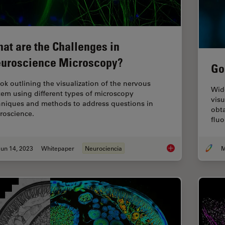
at are the Challenges in
uroscience Microscopy?
Go
ok outlining the visualization of the nervous
Wide
tem using different types of microscopy
visu
hniques and methods to address questions in
obta
roscience.
fluo
un 14, 2023
Whitepaper
Neurociencia
M
What are the Challe