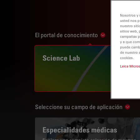
Nosotros y 
usted nos p
nuestro siti
sitios web, 
El portal de conocimiento
Show subnaviga
campañas pub
y a que com
puede cambia
de nuestro 
Science Lab
cookies.
Leica Micro
Seleccione su campo de aplicación
Show 
Especialidades médicas
Explore una completa colección de recursos