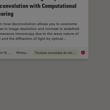
convolution with Computational
earing
rn how deconvolution allows you to overcome
es in image resolution and contrast in widefield
orescence microscopy due to the wave nature of
t and the diffraction of light by optical…
Feb 16, 2021
Whitepaper
Técnicas avanzadas de microscopía
ogy Image Gallery
The Power of Pairing