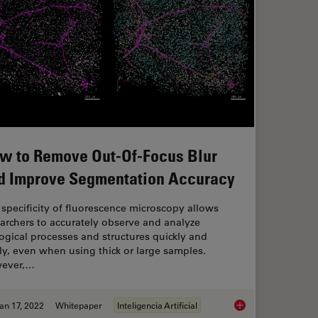
w to Remove Out-Of-Focus Blur
d Improve Segmentation Accuracy
specificity of fluorescence microscopy allows
archers to accurately observe and analyze
ogical processes and structures quickly and
ly, even when using thick or large samples.
ever,…
an 17, 2022
Whitepaper
Inteligencia Artificial
men Details from Overviews
How to Remove Out-