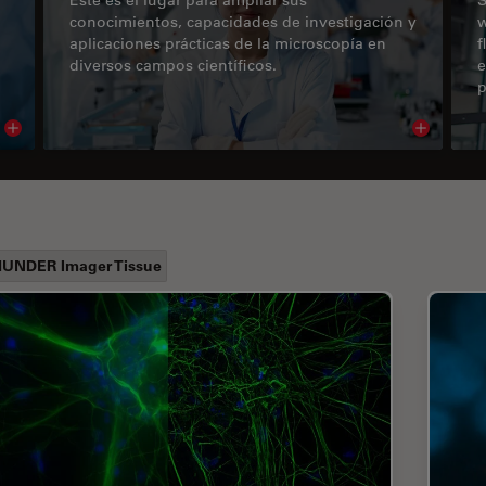
conocimientos, capacidades de investigación y
w
aplicaciones prácticas de la microscopía en
f
diversos campos científicos.
e
p
Read article
Read arti
UNDER Imager Tissue