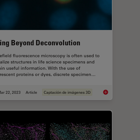
ing Beyond Deconvolution
field fluorescence microscopy is often used to
alize structures in life science specimens and
in useful information. With the use of
rescent proteins or dyes, discrete specimen…
ar 22, 2023
Article
Captación de imágenes 3D
nges in Neuroscience Microscopy?
Going Beyond Decon