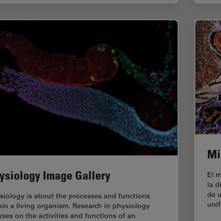
Mi
ysiology Image Gallery
El 
la d
de u
siology is about the processes and functions
uni
hin a living organism. Research in physiology
uses on the activities and functions of an