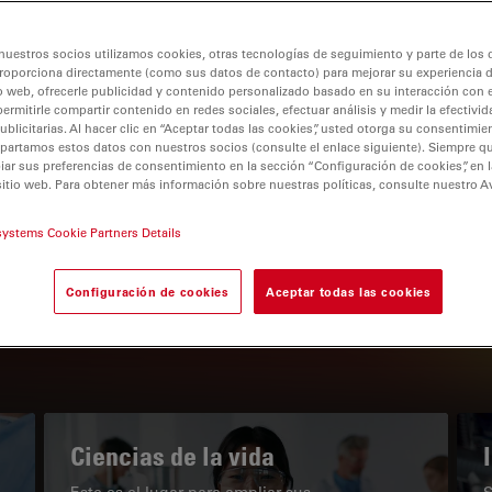
nuestros socios utilizamos cookies, otras tecnologías de seguimiento y parte de los
roporciona directamente (como sus datos de contacto) para mejorar su experiencia 
o web, ofrecerle publicidad y contenido personalizado basado en su interacción con e
permitirle compartir contenido en redes sociales, efectuar análisis y medir la efectivi
tion
licitarias. Al hacer clic en “Aceptar todas las cookies”, usted otorga su consentimie
partamos estos datos con nuestros socios (consulte el enlace siguiente). Siempre qu
r sus preferencias de consentimiento en la sección “Configuración de cookies”, en la
sitio web. Para obtener más información sobre nuestras políticas, consulte nuestro A
EL PORTAL DE CONOCIMIENTO
systems Cookie Partners Details
Nuestros últimos artículos
Configuración de cookies
Aceptar todas las cookies
Read arti
subnavigation
Ciencias de la vida
Este es el lugar para ampliar sus
S