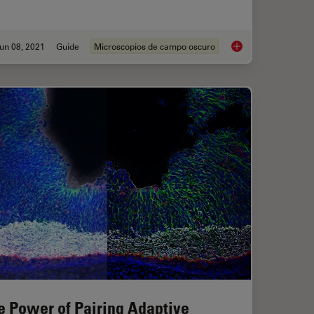
un 08, 2021
Guide
Microscopios de campo oscuro
llery
Microscopios de ca
e Power of Pairing Adaptive