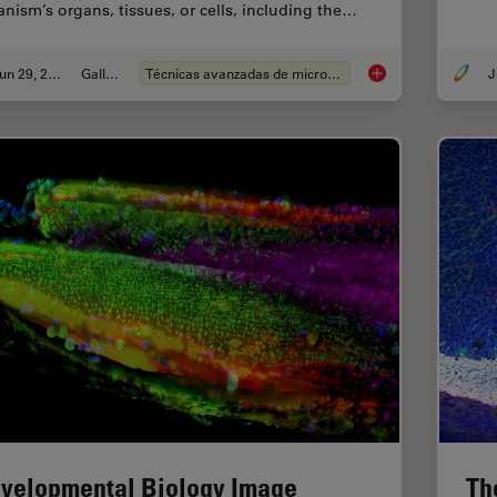
anism’s organs, tissues, or cells, including the…
Jun 29, 2021
Gallery
Técnicas avanzadas de microscopía
J
Physiology Image Ga
velopmental Biology Image
Th