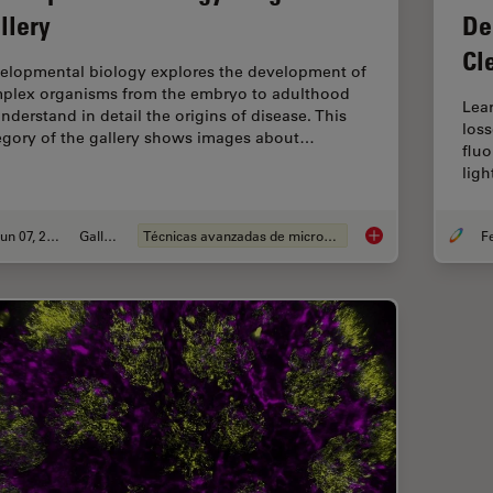
llery
De
Cl
elopmental biology explores the development of
plex organisms from the embryo to adulthood
Lea
understand in detail the origins of disease. This
loss
egory of the gallery shows images about…
flu
ligh
Jun 07, 2021
Gallery
Técnicas avanzadas de microscopía
Developmental Biol