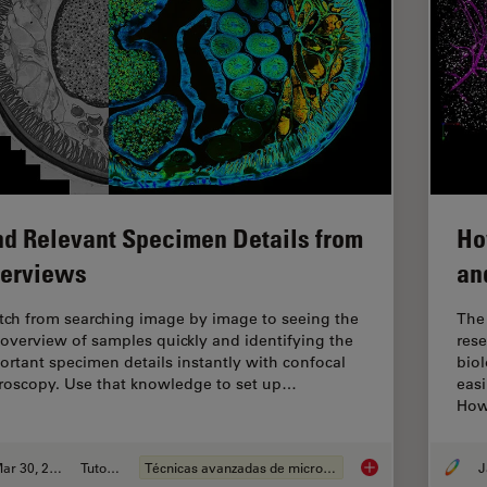
nd Relevant Specimen Details from
Ho
erviews
an
tch from searching image by image to seeing the
The 
l overview of samples quickly and identifying the
rese
ortant specimen details instantly with confocal
biol
roscopy. Use that knowledge to set up…
easi
How
Mar 30, 2022
Tutorial
Técnicas avanzadas de microscopía
J
Find Relevant Speci