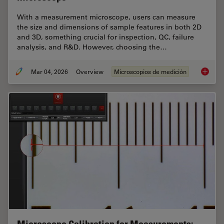
With a measurement microscope, users can measure
the size and dimensions of sample features in both 2D
and 3D, something crucial for inspection, QC, failure
analysis, and R&D. However, choosing the…
Mar 04, 2026
Overview
Microscopios de medición
How to 
Microscope Calibration for Measurements: