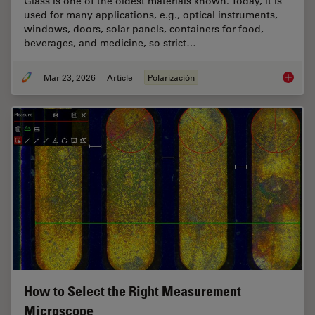
Glass is one of the oldest materials known. Today, it is
used for many applications, e.g., optical instruments,
windows, doors, solar panels, containers for food,
beverages, and medicine, so strict…
Mar 23, 2026
Article
Polarización
Ensurin
How to Select the Right Measurement
Microscope