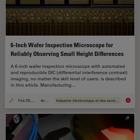
6-Inch Wafer Inspection Microscope for
Reliably Observing Small Height Differences
A 6-inch wafer inspection microscope with automated
and reproducible DIC (differential interference contrast)
imaging, no matter the skill level of users, is described
in this article. Manufacturing…
Feb 26, 2026
Article
Industrie électronique et des semi-conducteurs
6-Inch 