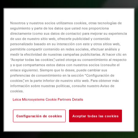
Nosotros y nuestros socios utilizamos cookies, otras tecnologías de
seguimiento y parte de los datos que usted nos proporciona
directamente (como sus datos de contacto) para mejorar su experiencia
de uso de nuestro sitio web, ofrecerle publicidad y contenido
personalizado basado en su interacción con este y otros sitios web,
permitirle compartir contenido en redes sociales, efectuar análisis y
medir la efectividad de nuestras campañas publicitarias. Al hacer clic en
“Aceptar todas las cookies”, usted otorga su consentimiento al respecto
y a que compartamos estos datos con nuestros socios (consulte el
enlace siguiente). Siempre que lo desee, puede cambiar sus
preferencias de consentimiento en la sección “Configuración de
cookies”, en la parte inferior de nuestro sitio web. Para obtener más
información sobre nuestras políticas, consulte nuestro Aviso de
cookies.
Leica Microsystems Cookie Partners Details
Configuración de cookies
Aceptar todas las cookies