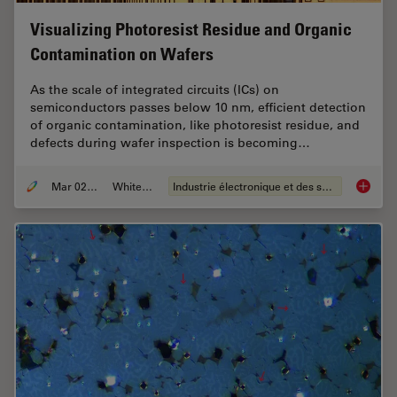
Visualizing Photoresist Residue and Organic
Contamination on Wafers
As the scale of integrated circuits (ICs) on
semiconductors passes below 10 nm, efficient detection
of organic contamination, like photoresist residue, and
defects during wafer inspection is becoming…
Mar 02, 2026
Whitepaper
Industrie électronique et des semi-conducteurs
Visuali