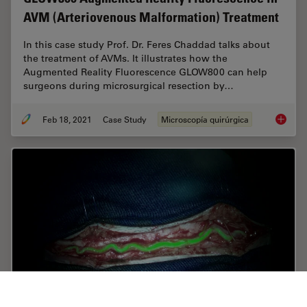
AVM (Arteriovenous Malformation) Treatment
In this case study Prof. Dr. Feres Chaddad talks about
the treatment of AVMs. It illustrates how the
Augmented Reality Fluorescence GLOW800 can help
surgeons during microsurgical resection by…
Feb 18, 2021
Case Study
Microscopía quirúrgica
GLOW800