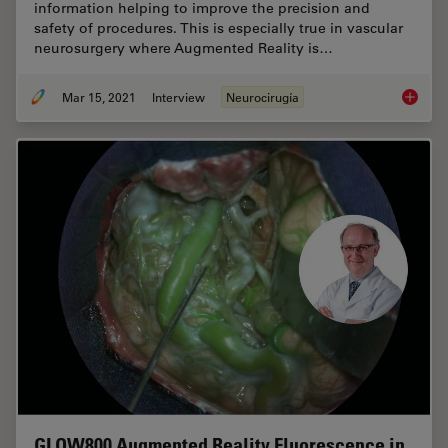
information helping to improve the precision and
safety of procedures. This is especially true in vascular
neurosurgery where Augmented Reality is…
Mar 15, 2021
Interview
Neurocirugía
How Aug
GLOW800 Augmented Reality Fluorescence in