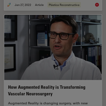
Jan 27, 2022
Article
Plástica Reconstructiva
How to 
How Augmented Reality is Transforming
Vascular Neurosurgery
Augmented Reality is changing surgery, with new