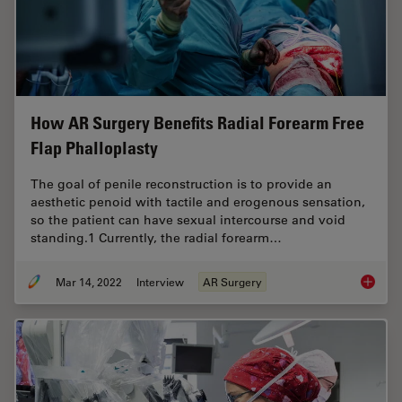
How AR Surgery Benefits Radial Forearm Free
Flap Phalloplasty
The goal of penile reconstruction is to provide an
aesthetic penoid with tactile and erogenous sensation,
so the patient can have sexual intercourse and void
standing.1 Currently, the radial forearm…
Mar 14, 2022
Interview
AR Surgery
How AR 