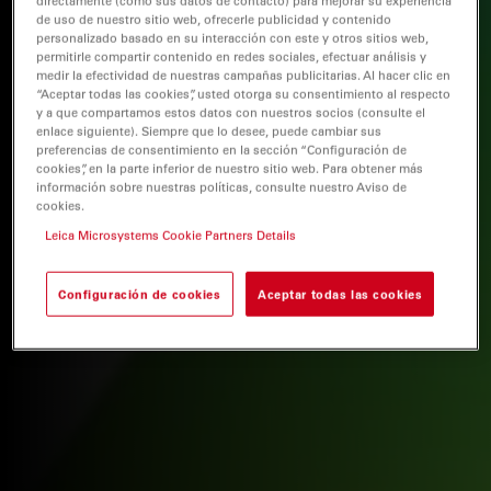
directamente (como sus datos de contacto) para mejorar su experiencia
de uso de nuestro sitio web, ofrecerle publicidad y contenido
personalizado basado en su interacción con este y otros sitios web,
permitirle compartir contenido en redes sociales, efectuar análisis y
medir la efectividad de nuestras campañas publicitarias. Al hacer clic en
“Aceptar todas las cookies”, usted otorga su consentimiento al respecto
y a que compartamos estos datos con nuestros socios (consulte el
enlace siguiente). Siempre que lo desee, puede cambiar sus
preferencias de consentimiento en la sección “Configuración de
cookies”, en la parte inferior de nuestro sitio web. Para obtener más
información sobre nuestras políticas, consulte nuestro Aviso de
cookies.
Leica Microsystems Cookie Partners Details
Configuración de cookies
Aceptar todas las cookies