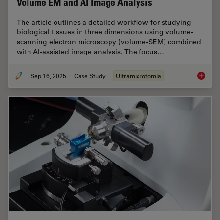
Volume EM and AI Image Analysis
The article outlines a detailed workflow for studying
biological tissues in three dimensions using volume-
scanning electron microscopy (volume-SEM) combined
with AI-assisted image analysis. The focus…
Sep 16, 2025
Case Study
Ultramicrotomía
Volume 