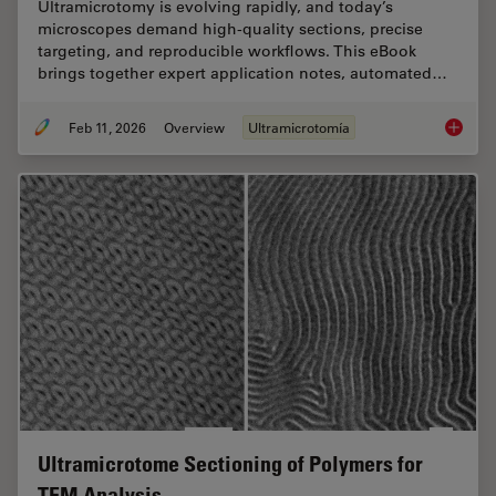
Ultramicrotomy is evolving rapidly, and today’s
microscopes demand high‑quality sections, precise
targeting, and reproducible workflows. This eBook
brings together expert application notes, automated…
Feb 11, 2026
Overview
Ultramicrotomía
Ultrami
Ultramicrotome Sectioning of Polymers for
TEM Analysis