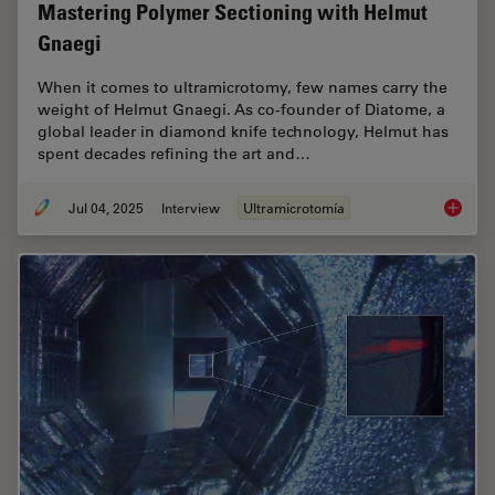
Mastering Polymer Sectioning with Helmut
Gnaegi
When it comes to ultramicrotomy, few names carry the
weight of Helmut Gnaegi. As co-founder of Diatome, a
global leader in diamond knife technology, Helmut has
spent decades refining the art and…
Jul 04, 2025
Interview
Ultramicrotomía
Masteri