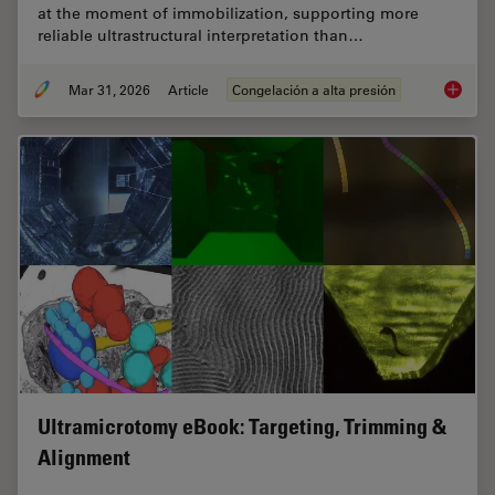
at the moment of immobilization, supporting more
reliable ultrastructural interpretation than…
Mar 31, 2026
Article
Congelación a alta presión
High-Pr
Ultramicrotomy eBook: Targeting, Trimming &
Alignment