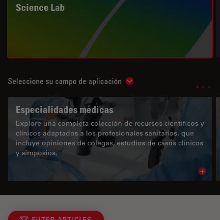
Science Lab
Seleccione su campo de aplicación
Show subnavigation
Especialidades médicas
Explore una completa colección de recursos científicos y
clínicos adaptados a los profesionales sanitarios, que
incluye opiniones de colegas, estudios de casos clínicos
y simposios.
Read 
FILTER ARTICLES