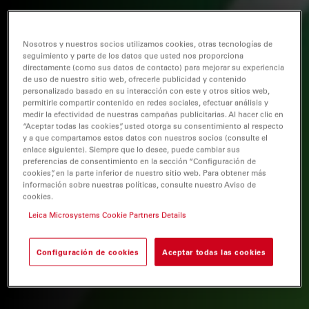
Nosotros y nuestros socios utilizamos cookies, otras tecnologías de
seguimiento y parte de los datos que usted nos proporciona
directamente (como sus datos de contacto) para mejorar su experiencia
de uso de nuestro sitio web, ofrecerle publicidad y contenido
personalizado basado en su interacción con este y otros sitios web,
permitirle compartir contenido en redes sociales, efectuar análisis y
medir la efectividad de nuestras campañas publicitarias. Al hacer clic en
“Aceptar todas las cookies”, usted otorga su consentimiento al respecto
y a que compartamos estos datos con nuestros socios (consulte el
enlace siguiente). Siempre que lo desee, puede cambiar sus
preferencias de consentimiento en la sección “Configuración de
cookies”, en la parte inferior de nuestro sitio web. Para obtener más
información sobre nuestras políticas, consulte nuestro Aviso de
cookies.
Leica Microsystems Cookie Partners Details
Configuración de cookies
Aceptar todas las cookies