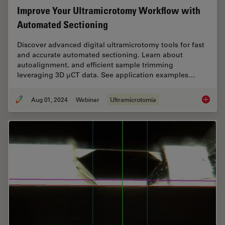
Improve Your Ultramicrotomy Workflow with
Automated Sectioning
Discover advanced digital ultramicrotomy tools for fast
and accurate automated sectioning. Learn about
autoalignment, and efficient sample trimming
leveraging 3D µCT data. See application examples…
Aug 01, 2024
Webinar
Ultramicrotomía
Improve