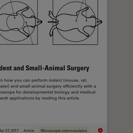
dent and Small-Animal Surgery
rn how you can perform rodent (mouse, rat,
ter) and small-animal surgery efficiently with a
roscope for developmental biology and medical
arch applications by reading this article.
ar 27, 2017
Article
Microscopía estereoscópica
nfocal Microscopes
Rodent and Small-A