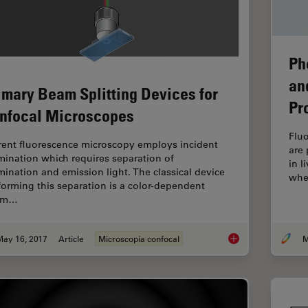
Ph
an
imary Beam Splitting Devices for
Pr
nfocal Microscopes
Fluo
rent fluorescence microscopy employs incident
are 
umination which requires separation of
in l
umination and emission light. The classical device
when
forming this separation is a color-dependent
am…
May 16, 2017
Article
Microscopía confocal
M
Primary Beam Splitt