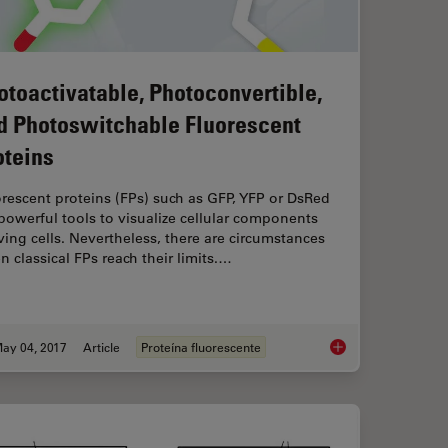
otoactivatable, Photoconvertible,
d Photoswitchable Fluorescent
oteins
rescent proteins (FPs) such as GFP, YFP or DsRed
powerful tools to visualize cellular components
iving cells. Nevertheless, there are circumstances
 classical FPs reach their limits.…
ay 04, 2017
Article
Proteína fluorescente
ing Devices for Confocal Microscopes
Photoactivatable, Ph