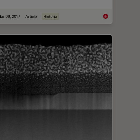
ar 06, 2017
Article
Historia
the Brain
Milestones in Incide