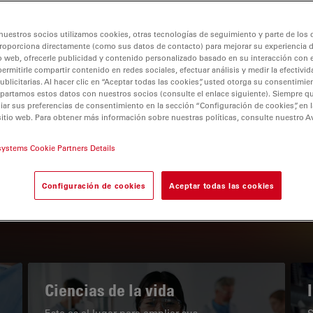
nuestros socios utilizamos cookies, otras tecnologías de seguimiento y parte de los
roporciona directamente (como sus datos de contacto) para mejorar su experiencia 
o web, ofrecerle publicidad y contenido personalizado basado en su interacción con e
permitirle compartir contenido en redes sociales, efectuar análisis y medir la efectivi
tion
licitarias. Al hacer clic en “Aceptar todas las cookies”, usted otorga su consentimie
partamos estos datos con nuestros socios (consulte el enlace siguiente). Siempre qu
r sus preferencias de consentimiento en la sección “Configuración de cookies”, en la
sitio web. Para obtener más información sobre nuestras políticas, consulte nuestro A
EL PORTAL DE CONOCIMIENTO
systems Cookie Partners Details
Nuestros últimos artículos
Configuración de cookies
Aceptar todas las cookies
Read arti
subnavigation
Ciencias de la vida
Este es el lugar para ampliar sus
S