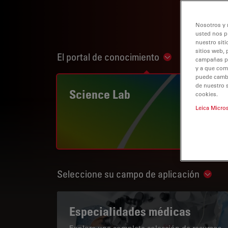
Nosotros y 
usted nos p
nuestro siti
sitios web, 
El portal de conocimiento
Show subnaviga
campañas pub
y a que com
puede cambia
de nuestro 
Science Lab
cookies.
Leica Micro
Seleccione su campo de aplicación
Show 
Especialidades médicas
Explore una completa colección de recursos