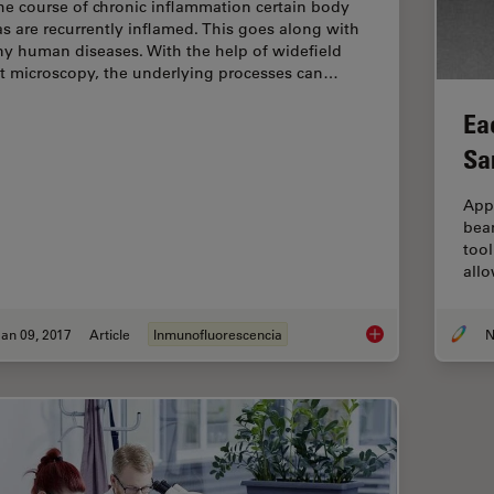
the course of chronic inflammation certain body
as are recurrently inflamed. This goes along with
y human diseases. With the help of widefield
ht microscopy, the underlying processes can…
Ea
Sa
App
bea
tool
allo
an 09, 2017
Article
Inmunofluorescencia
N
Chronic Inflammatio