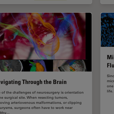
Mi
Fl
Sinc
vigating Through the Brain
micr
one
life
 of the challenges of neurosurgery is orientation
the surgical site. When resecting tumors,
oving arteriovenous malformations, or clipping
urysms, surgeons often have to work near
lthy…