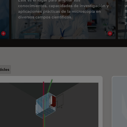
conocimientos, capacidades de investigación y
w
aplicaciones prácticas de la microscopía en
f
diversos campos científicos.
e
p
Read article
Read arti
ticles