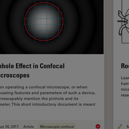
nhole Effect in Confocal
Ro
croscopes
Lea
hams
n operating a confocal microscope, or when
mic
cussing features and parameters of such a device,
rese
inescapably mention the pinhole and its
meter. This short introductory document is meant
…
pr 26, 2017
Article
Microscopía confocal
M
Pinhole Effect in Co