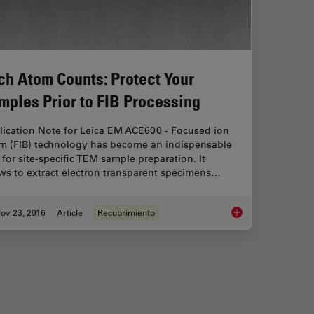
ch Atom Counts: Protect Your
mples Prior to FIB Processing
lication Note for Leica EM ACE600 - Focused ion
m (FIB) technology has become an indispensable
 for site-specific TEM sample preparation. It
ws to extract electron transparent specimens…
ov 23, 2016
Article
Recubrimiento
n Under the Microscope
Each Atom Counts: Pr