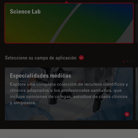
Science Lab
Seleccione su campo de aplicación
Show subnavigation
Especialidades médicas
Explore una completa colección de recursos científicos y
clínicos adaptados a los profesionales sanitarios, que
incluye opiniones de colegas, estudios de casos clínicos
y simposios.
Read 