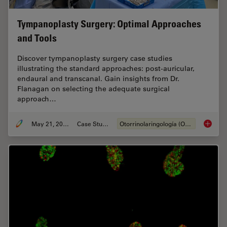
Tympanoplasty Surgery: Optimal Approaches
and Tools
Discover tympanoplasty surgery case studies
illustrating the standard approaches: post-auricular,
endaural and transcanal. Gain insights from Dr.
Flanagan on selecting the adequate surgical
approach…
May 21, 2024
Case Study
Otorrinolaringología (ORL)
Tympano