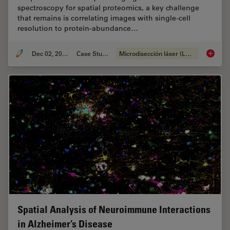
spectroscopy for spatial proteomics, a key challenge
that remains is correlating images with single-cell
resolution to protein-abundance…
Dec 02, 2024
Case Study
Microdisección láser (LMD)
Deep Vi
Spatial Analysis of Neuroimmune Interactions
in Alzheimer’s Disease