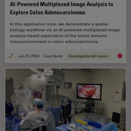
AI-Powered Multiplexed Image Analysis to
Explore Colon Adenocarcinoma
In this application note, we demonstrate a spatial
biology workflow via an AI-powered multiplexed image
analysis-based exploration of the tumor immune
microenvironment in colon adenocarcinoma.
Jun 03, 2024
Case Study
Investigación del cáncer
AI-Powe