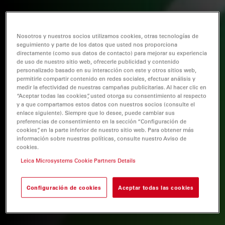
Nosotros y nuestros socios utilizamos cookies, otras tecnologías de
seguimiento y parte de los datos que usted nos proporciona
directamente (como sus datos de contacto) para mejorar su experiencia
de uso de nuestro sitio web, ofrecerle publicidad y contenido
personalizado basado en su interacción con este y otros sitios web,
permitirle compartir contenido en redes sociales, efectuar análisis y
medir la efectividad de nuestras campañas publicitarias. Al hacer clic en
“Aceptar todas las cookies”, usted otorga su consentimiento al respecto
y a que compartamos estos datos con nuestros socios (consulte el
enlace siguiente). Siempre que lo desee, puede cambiar sus
preferencias de consentimiento en la sección “Configuración de
cookies”, en la parte inferior de nuestro sitio web. Para obtener más
información sobre nuestras políticas, consulte nuestro Aviso de
cookies.
Leica Microsystems Cookie Partners Details
Configuración de cookies
Aceptar todas las cookies