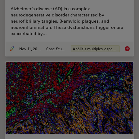
Alzheimer’s disease (AD) is a complex
neurodegenerative disorder characterized by
neurofibrillary tangles, β-amyloid plaques, and
neuroinflammation. These dysfunctions trigger or are
exacerbated by…
Nov 11, 2024
Case Study
Análisis multiplex espacial
Spatial