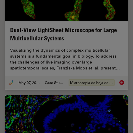
Dual-View LightSheet Microscope for Large
Multicellular Systems
Visualizing the dynamics of complex multicellular
systems is a fundamental goal in biology. To address
the challenges of live imaging over large
spatiotemporal scales, Franziska Moos et. al. present…
May 07, 2024
Case Study
Microscopía de hoja de luz
Dual-Vi