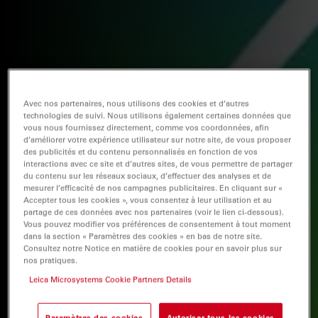
Avec nos partenaires, nous utilisons des cookies et d’autres
technologies de suivi. Nous utilisons également certaines données que
vous nous fournissez directement, comme vos coordonnées, afin
d’améliorer votre expérience utilisateur sur notre site, de vous proposer
des publicités et du contenu personnalisés en fonction de vos
interactions avec ce site et d’autres sites, de vous permettre de partager
du contenu sur les réseaux sociaux, d’effectuer des analyses et de
mesurer l’efficacité de nos campagnes publicitaires. En cliquant sur «
Accepter tous les cookies », vous consentez à leur utilisation et au
partage de ces données avec nos partenaires (voir le lien ci-dessous).
Vous pouvez modifier vos préférences de consentement à tout moment
dans la section « Paramètres des cookies » en bas de notre site.
Consultez notre Notice en matière de cookies pour en savoir plus sur
nos pratiques.
Leica Microsystems Cookie Partners Details
Paramètres des cookies
Autoriser tous les cookies