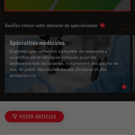
Veuillez choisir votre domaine de spécialisation
Show subnavigat
Spécialités médicales
Explorez une collection complète de ressources
scientifiques et cliniques conçues pour les
professionnels de la santé, notamment des points de
vue de pairs, des études de cas cliniques et des
symposiums.
Read 
FILTER ARTICLES