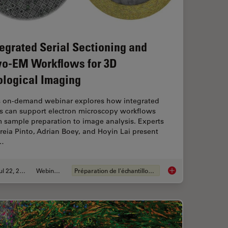
tegrated Serial Sectioning and
yo-EM Workflows for 3D
ological Imaging
s on-demand webinar explores how integrated
ls can support electron microscopy workflows
 sample preparation to image analysis. Experts
eia Pinto, Adrian Boey, and Hoyin Lai present
…
Jul 22, 2025
Webinaire
Préparation de l'échantillon EM
isking of CRISPR Therapies for Rare Diseases
Integrated Serial Se