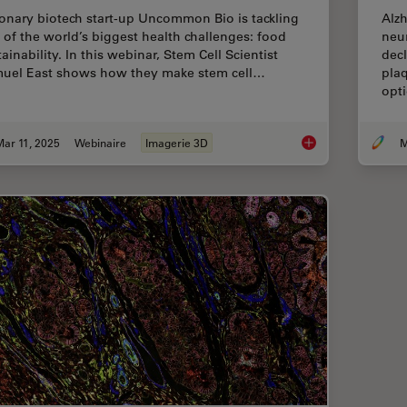
ionary biotech start-up Uncommon Bio is tackling
Alzh
 of the world’s biggest health challenges: food
neur
ainability. In this webinar, Stem Cell Scientist
decl
uel East shows how they make stem cell…
plaq
opt
ar 11, 2025
Webinaire
Imagerie 3D
M
Designing the Future