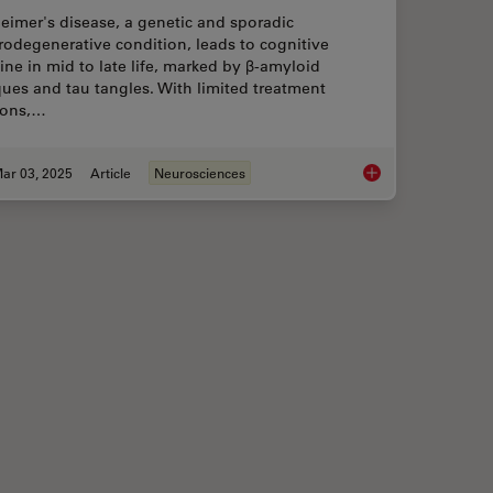
eimer's disease, a genetic and sporadic
odegenerative condition, leads to cognitive
ine in mid to late life, marked by β-amyloid
ues and tau tangles. With limited treatment
ions,…
ar 03, 2025
Article
Neurosciences
 with Novel and Scalable Stem Cell Culture
Explore Alzheimer's 