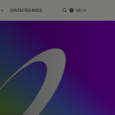
CONTACTEZ-NOUS
US
|
fr
Saisir un terme de recher