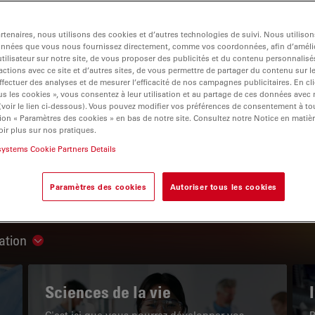
tenaires, nous utilisons des cookies et d’autres technologies de suivi. Nous utiliso
onnées que vous nous fournissez directement, comme vos coordonnées, afin d’amélio
tilisateur sur notre site, de vous proposer des publicités et du contenu personnalisé
actions avec ce site et d’autres sites, de vous permettre de partager du contenu sur l
igation
ffectuer des analyses et de mesurer l’efficacité de nos campagnes publicitaires. En cl
s les cookies », vous consentez à leur utilisation et au partage de ces données avec
 (voir le lien ci-dessous). Vous pouvez modifier vos préférences de consentement à 
ion « Paramètres des cookies » en bas de notre site. Consultez notre Notice en matiè
LE PORTAIL DE CONNAISSANCES
ir plus sur nos pratiques.
systems Cookie Partners Details
Lire nos derniers articles
Paramètres des cookies
Autoriser tous les cookies
Read arti
ation
Show subnavigation
Sciences de la vie
C'est ici que vous pourrez développer vos
P