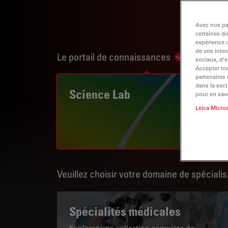
Avec nos par
certaines d
expérience u
de vos inter
Le portail de connaissances
Show subnav
sociaux, d’e
Accepter tou
partenaires
dans la sect
Science Lab
pour en savo
Leica Micro
Veuillez choisir votre domaine de spécialis
Spécialités médicales
Explorez une collection complète de