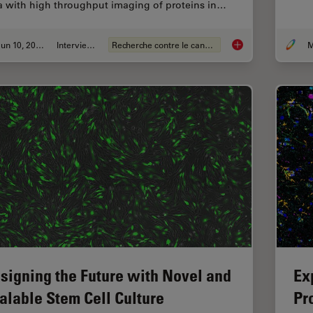
a with high throughput imaging of proteins in…
Jun 10, 2025
Interviews
Recherche contre le cancer
M
Transforming Resear
signing the Future with Novel and
Ex
alable Stem Cell Culture
Pr