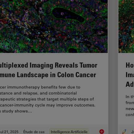
ltiplexed Imaging Reveals Tumor
Ho
mune Landscape in Colon Cancer
Im
Ad
cer immunotherapy benefits few due to
istance and relapse, and combinatorial
In t
rapeutic strategies that target multiple steps of
fro
 cancer-immunity cycle may improve outcomes.
new 
s study shows…
conf
ul 21, 2025
Étude de cas
Intelligence Artificielle
Multiplexed Imagin