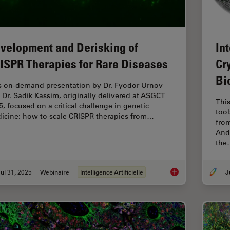
velopment and Derisking of
In
ISPR Therapies for Rare Diseases
Cr
Bi
s on-demand presentation by Dr. Fyodor Urnov
 Dr. Sadik Kassim, originally delivered at ASGCT
Thi
5, focused on a critical challenge in genetic
too
icine: how to scale CRISPR therapies from…
from
Andr
the
ul 31, 2025
Webinaire
Intelligence Artificielle
Development and Der