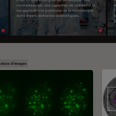
connaissances, vos capacités de recherche et
w
les applications pratiques de la microscopie
l
dans divers domaines scientifiques.
e
p
Read article
Read arti
alyse d'images