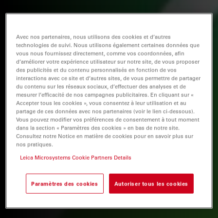
Avec nos partenaires, nous utilisons des cookies et d’autres
technologies de suivi. Nous utilisons également certaines données que
vous nous fournissez directement, comme vos coordonnées, afin
d’améliorer votre expérience utilisateur sur notre site, de vous proposer
des publicités et du contenu personnalisés en fonction de vos
interactions avec ce site et d’autres sites, de vous permettre de partager
du contenu sur les réseaux sociaux, d’effectuer des analyses et de
mesurer l’efficacité de nos campagnes publicitaires. En cliquant sur «
Accepter tous les cookies », vous consentez à leur utilisation et au
partage de ces données avec nos partenaires (voir le lien ci-dessous).
Vous pouvez modifier vos préférences de consentement à tout moment
dans la section « Paramètres des cookies » en bas de notre site.
Consultez notre Notice en matière de cookies pour en savoir plus sur
nos pratiques.
Leica Microsystems Cookie Partners Details
Paramètres des cookies
Autoriser tous les cookies