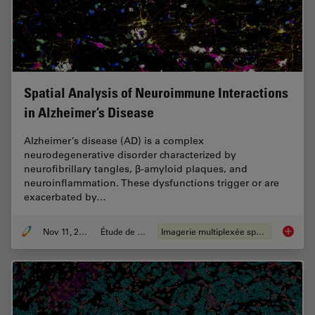
Spatial Analysis of Neuroimmune Interactions
in Alzheimer’s Disease
Alzheimer’s disease (AD) is a complex
neurodegenerative disorder characterized by
neurofibrillary tangles, β-amyloid plaques, and
neuroinflammation. These dysfunctions trigger or are
exacerbated by…
Nov 11, 2024
Étude de cas
Imagerie multiplexée spatiale
Spatial