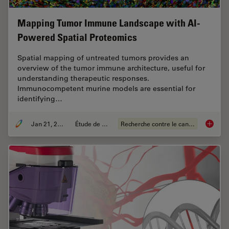
Mapping Tumor Immune Landscape with AI-
Powered Spatial Proteomics
Spatial mapping of untreated tumors provides an
overview of the tumor immune architecture, useful for
understanding therapeutic responses.
Immunocompetent murine models are essential for
identifying…
Jan 21, 2025
Étude de cas
Recherche contre le cancer
Mapping