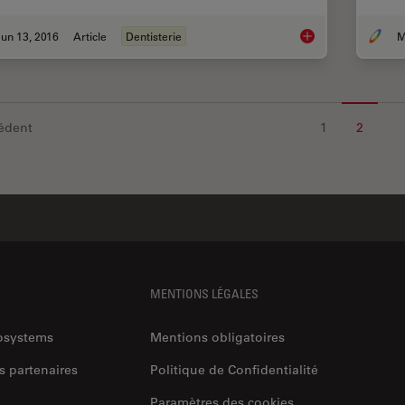
un 13, 2016
Article
Dentisterie
The Dental Microsco
édent
1
2
MENTIONS LÉGALES
rosystems
Mentions obligatoires
s partenaires
Politique de Confidentialité
Paramètres des cookies