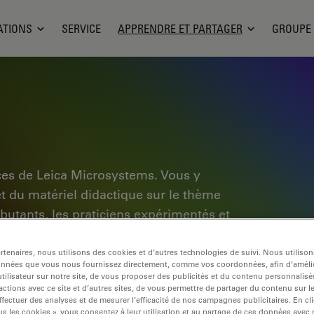
ATIONS
SERVICE
APPRENDRE ET PARTAGER
GROUPE
ces de Leica Microsystems. Vous y
et du matériel didactique sur le thème
ébutants, les praticiens expérimentés et
dien et leurs expériences. Explorez les
pplication, découvrez les bases de la
tenaires, nous utilisons des cookies et d’autres technologies de suivi. Nous utiliso
onnées que vous nous fournissez directement, comme vos coordonnées, afin d’amélio
e pointe. Faites partie de la
tilisateur sur notre site, de vous proposer des publicités et du contenu personnalisé
actions avec ce site et d’autres sites, de vous permettre de partager du contenu sur l
tre expertise.
ffectuer des analyses et de mesurer l’efficacité de nos campagnes publicitaires. En cl
s les cookies », vous consentez à leur utilisation et au partage de ces données avec