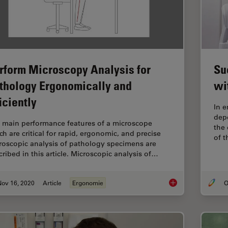
rform Microscopy Analysis for
Su
thology Ergonomically and
wi
ficiently
In e
depe
 main performance features of a microscope
the 
ch are critical for rapid, ergonomic, and precise
of t
roscopic analysis of pathology specimens are
cribed in this article. Microscopic analysis of…
Nov 16, 2020
Article
Ergonomie
O
Perform Microscopy A