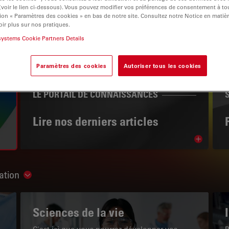
 (voir le lien ci-dessous). Vous pouvez modifier vos préférences de consentement à 
ion « Paramètres des cookies » en bas de notre site. Consultez notre Notice en matiè
ir plus sur nos pratiques.
systems Cookie Partners Details
igation
Paramètres des cookies
Autoriser tous les cookies
LE PORTAIL DE CONNAISSANCES
Lire nos derniers articles
Read arti
ation
Show subnavigation
Sciences de la vie
C'est ici que vous pourrez développer vos
P