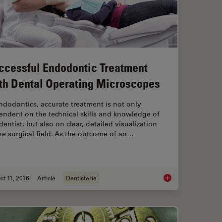
ccessful Endodontic Treatment
th Dental Operating Microscopes
ndodontics, accurate treatment is not only
ndent on the technical skills and knowledge of
dentist, but also on clear, detailed visualization
he surgical field. As the outcome of an…
ct 11, 2016
Article
Dentisterie
nalysis for Pathology Ergonomically and Efficiently
Successful Endodont