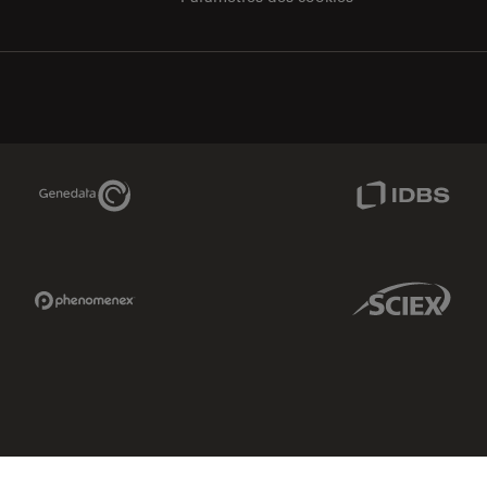
Genedata Link
IDBS Link
Phenomenex Link
Sciex Link