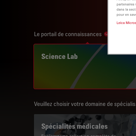
partenaires
dans la sect
pour en savo
Leica Micro
Le portail de connaissances
Show subnav
Science Lab
Veuillez choisir votre domaine de spécialis
Spécialités médicales
Explorez une collection complète de