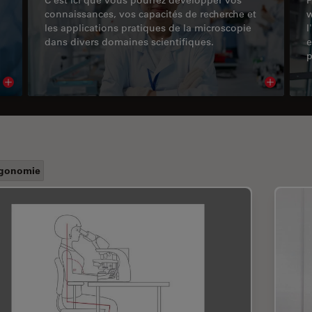
connaissances, vos capacités de recherche et
w
les applications pratiques de la microscopie
l
dans divers domaines scientifiques.
e
p
Read article
Read arti
gonomie