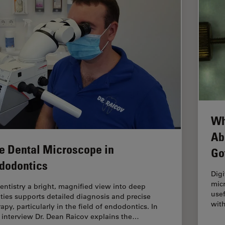
Wh
Ab
e Dental Microscope in
Go
dodontics
Digi
micr
dentistry a bright, magnified view into deep
use
ities supports detailed diagnosis and precise
wit
apy, particularly in the field of endodontics. In
s interview Dr. Dean Raicov explains the…