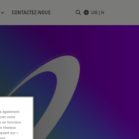
CONTACTEZ-NOUS
US
|
fr
Saisir un terme de recher
ns également
rer votre
s en fonction
es réseaux
iquant sur «
 nos