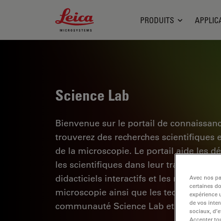
Leica Microsystems Logo
PRODUITS
APPLIC
Science Lab
Bienvenue sur le portail de connaissan
trouverez des recherches scientifiques 
de la microscopie. Le portail aide les d
les scientifiques dans leur travail quoti
didacticiels interactifs et les notes d'a
Avec nos par
certaines d
microscopie ainsi que les technologies d
expérience u
de vos inter
communauté Science Lab et partagez vo
sociaux, d’e
Accepter tou