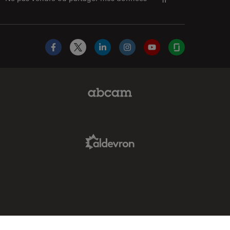
Facebook
X
LinkedIn
Instagram
YouTube
Glassdoor
Abcam Limited Link
Aldevron Link