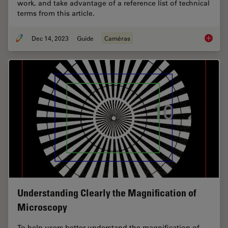
work, and take advantage of a reference list of technical
terms from this article.
Dec 14, 2023
Guide
Caméras
Technic
Understanding Clearly the Magnification of
Microscopy
To help users better understand the magnification of