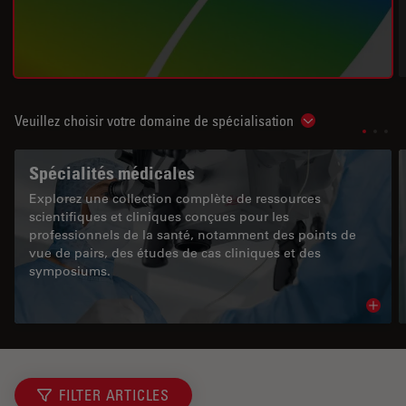
Veuillez choisir votre domaine de spécialisation
Show subnavigat
Spécialités médicales
Explorez une collection complète de ressources
scientifiques et cliniques conçues pour les
professionnels de la santé, notamment des points de
vue de pairs, des études de cas cliniques et des
symposiums.
Read 
FILTER ARTICLES