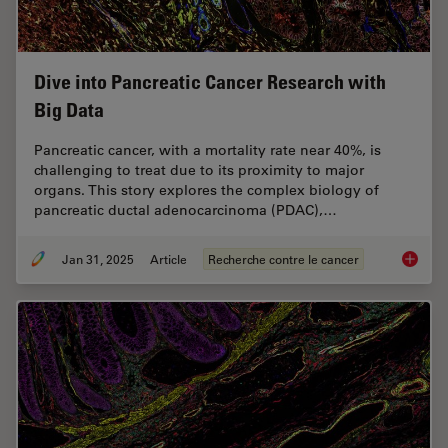
Dive into Pancreatic Cancer Research with
Big Data
Pancreatic cancer, with a mortality rate near 40%, is
challenging to treat due to its proximity to major
organs. This story explores the complex biology of
pancreatic ductal adenocarcinoma (PDAC),…
Jan 31, 2025
Article
Recherche contre le cancer
Dive in