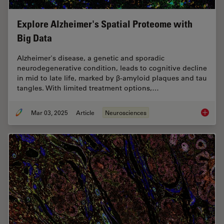
Explore Alzheimer's Spatial Proteome with
Big Data
Alzheimer's disease, a genetic and sporadic
neurodegenerative condition, leads to cognitive decline
in mid to late life, marked by β-amyloid plaques and tau
tangles. With limited treatment options,…
Mar 03, 2025
Article
Neurosciences
Explore