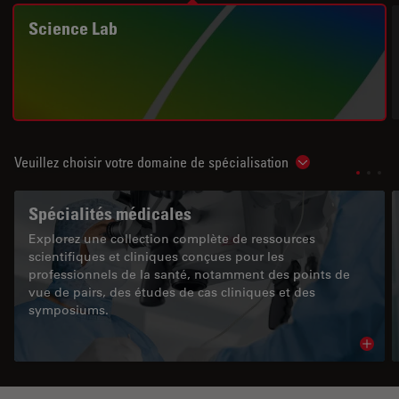
Science Lab
Veuillez choisir votre domaine de spécialisation
Show subnavigat
Spécialités médicales
Explorez une collection complète de ressources
scientifiques et cliniques conçues pour les
professionnels de la santé, notamment des points de
vue de pairs, des études de cas cliniques et des
symposiums.
Read 