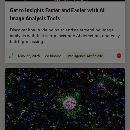
Get to Insights Faster and Easier with AI
Image Analysis Tools
Discover how Aivia helps scientists streamline image
analysis with fast setup, accurate AI detection, and easy
batch processing.
May 22, 2025
Webinaire
Intelligence Artificielle
Get to I