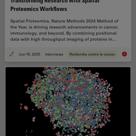
Transforming Research with Spatial
Proteomics Workflows
Spatial Proteomics, Nature Methods 2024 Method of
the Year, is driving research advancements in cancer,
immunology, and beyond. By combining positional
data with high throughput imaging of proteins in…
Jun 10, 2025
Interviews
Recherche contre le cancer
Transfo