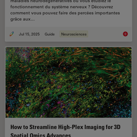
maladies neurodégénératives ou vous étudiez le
fonctionnement du système nerveux ? Découvrez
comment vous pouvez faire des percées importantes
grâce aux…
Jul 15, 2025
Guide
Neurosciences
Neurosc
How to Streamline High-Plex Imaging for 3D
Spatial Omics Advances