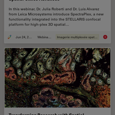
In this webinar, Dr. Julia Roberti and Dr. Luis Alvarez
from Leica Microsystems introduce SpectraPlex, a new
functionality integrated into the STELLARIS confocal
platform for high-plex 3D spatial…
Jun 24, 2025
Webinaire
Imagerie multiplexée spatiale
How to 