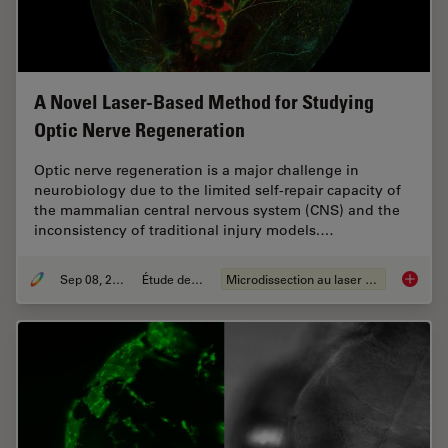
A Novel Laser-Based Method for Studying
Optic Nerve Regeneration
Optic nerve regeneration is a major challenge in
neurobiology due to the limited self-repair capacity of
the mammalian central nervous system (CNS) and the
inconsistency of traditional injury models.…
Sep 08, 2025
Étude de cas
Microdissection au laser (LMD)
A Novel