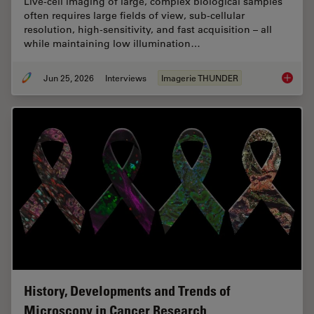
Live‑cell imaging of large, complex biological samples
often requires large fields of view, sub-cellular
resolution, high-sensitivity, and fast acquisition – all
while maintaining low illumination…
Jun 25, 2026
Interviews
Imagerie THUNDER
Fast, H
History, Developments and Trends of
Microscopy in Cancer Research