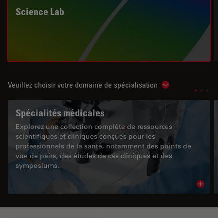
Science Lab
Veuillez choisir votre domaine de spécialisation
Show subnavigat
Spécialités médicales
Explorez une collection complète de ressources
scientifiques et cliniques conçues pour les
professionnels de la santé, notamment des points de
vue de pairs, des études de cas cliniques et des
symposiums.
Read 