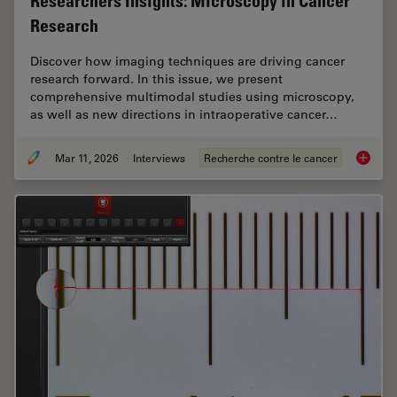
Researchers Insights: Microscopy in Cancer
Research
Discover how imaging techniques are driving cancer
research forward. In this issue, we present
comprehensive multimodal studies using microscopy,
as well as new directions in intraoperative cancer…
Mar 11, 2026
Interviews
Recherche contre le cancer
Researc