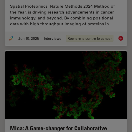
Spatial Proteomics, Nature Methods 2024 Method of
the Year, is driving research advancements in cancer,
immunology, and beyond. By combining positional
data with high throughput imaging of proteins in…
Jun 10, 2025
Interviews
Recherche contre le cancer
Transfo
Mica: A Game-changer for Collaborative