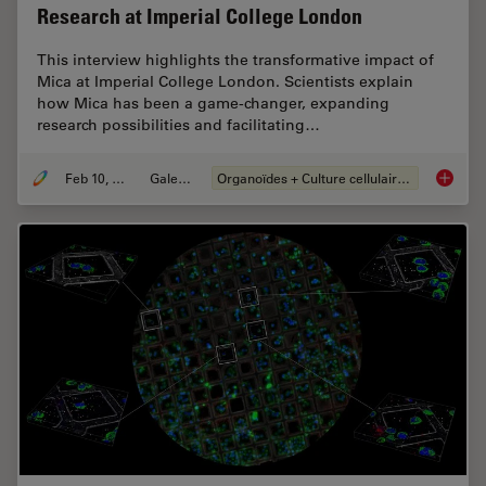
Research at Imperial College London
This interview highlights the transformative impact of
Mica at Imperial College London. Scientists explain
how Mica has been a game-changer, expanding
research possibilities and facilitating…
Feb 10, 2025
Galeries
Organoïdes + Culture cellulaire en 3D
Mica: A