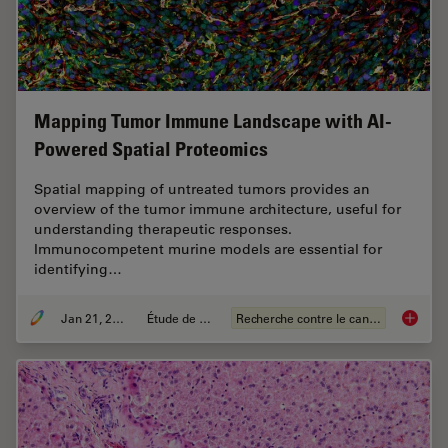
Mapping Tumor Immune Landscape with AI-
Powered Spatial Proteomics
Spatial mapping of untreated tumors provides an
overview of the tumor immune architecture, useful for
understanding therapeutic responses.
Immunocompetent murine models are essential for
identifying…
Jan 21, 2025
Étude de cas
Recherche contre le cancer
Mapping