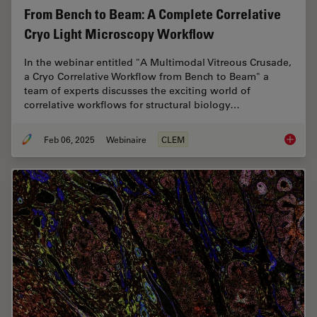
From Bench to Beam: A Complete Correlative
Cryo Light Microscopy Workflow
In the webinar entitled "A Multimodal Vitreous Crusade,
a Cryo Correlative Workflow from Bench to Beam" a
team of experts discusses the exciting world of
correlative workflows for structural biology…
Feb 06, 2025
Webinaire
CLEM
From Be