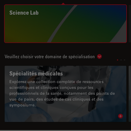
Science Lab
Veuillez choisir votre domaine de spécialisation
Show subnavigat
Spécialités médicales
Explorez une collection complète de ressources
scientifiques et cliniques conçues pour les
professionnels de la santé, notamment des points de
vue de pairs, des études de cas cliniques et des
symposiums.
Read 