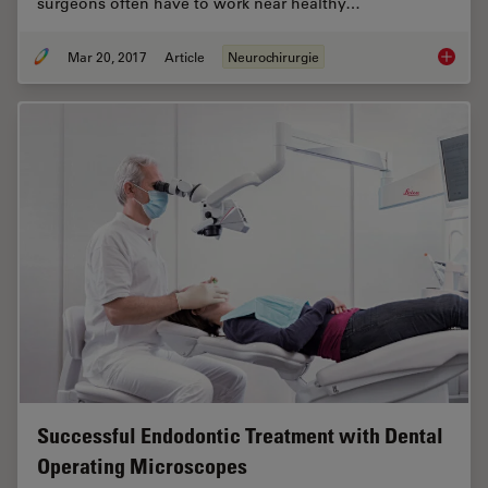
surgeons often have to work near healthy…
Mar 20, 2017
Article
Neurochirurgie
Navigat
Successful Endodontic Treatment with Dental
Operating Microscopes