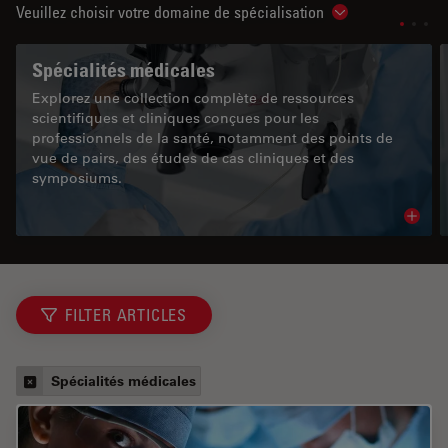
Veuillez choisir votre domaine de spécialisation
Show subnavigat
Spécialités médicales
Explorez une collection complète de ressources
scientifiques et cliniques conçues pour les
professionnels de la santé, notamment des points de
vue de pairs, des études de cas cliniques et des
symposiums.
Read 
FILTER ARTICLES
Spécialités médicales