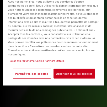
Avec nos partenaires, nous utilisons des cookies et d’autres
technologies de suivi. Nous utilisons également certaines données que
vous nous fournissez directement, comme vos coordonnées, afin
d’améliorer votre expérience utilisateur sur notre site, de vous proposer
des publicités et du contenu personnalisés en fonction de vos
interactions avec ce site et d’autres sites, de vous permettre de partager
du contenu sur les réseaux sociaux, d’effectuer des analyses et de
mesurer l’efficacité de nos campagnes publicitaires. En cliquant sur «
Accepter tous les cookies », vous consentez à leur utilisation et au
partage de ces données avec nos partenaires (voir le lien ci-dessous).
Vous pouvez modifier vos préférences de consentement à tout moment
dans la section « Paramètres des cookies » en bas de notre site.
Consultez notre Notice en matière de cookies pour en savoir plus sur
nos pratiques.
Leica Microsystems Cookie Partners Details
Paramètres des cookies
Autoriser tous les cookies