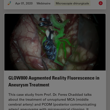
Apr 01, 2020
Webinaire
Microscopie chirurgicale
Overcom
GLOW800 Augmented Reality Fluorescence in
Aneurysm Treatment
This case study from Prof. Dr. Feres Chaddad talks
about the treatment of unruptured MCA (middle
cerebral artery) and PCOM (posterior communicating
artery) aneurysms with microsurgical clipping. It…