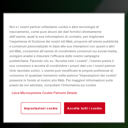
Noi e i nostri partner utilizziamo cookie e altre tecnologie di
tracciamento, come pure alcuni dei dati fornitici direttamente
dall'utente, quali le sue informazioni di contatto, per migliorare
l'esperienza di fruizione dei nostri siti Web, proporre all'utente pubblicità
e contenuti personalizzati in base alle sue interazioni con questi e altri
siti Web, consentire all'utente di condividere contenuti sui social media,
svolgere analisi e misurare l'efficacia delle nostre campagne
pubblicitarie. Facendo clic su "Accetta tutti i cookie", l'utente presta il
suo consenso e accetta di condividere i propri dati con i nostri partner
(link riportato sotto). L'utente può modificare le proprie preferenze di
consenso in qualsiasi momento nella sezione "Impostazioni dei cookie"
presente in fondo al nostro sito Web. Per maggiori informazioni sulle
prassi da noi adottate, consultare l'Informativa sui cookie
Leica Microsystems Cookie Partners Details
Impostazioni cookie
Accetta tutti i cookie