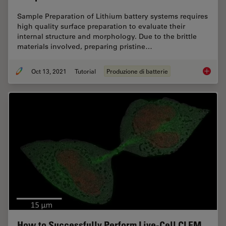
Sample Preparation of Lithium battery systems requires
high quality surface preparation to evaluate their
internal structure and morphology. Due to the brittle
materials involved, preparing pristine…
Oct 13, 2021
Tutorial
Produzione di batterie
Cross S
How to Successfully Perform Live-Cell CLEM