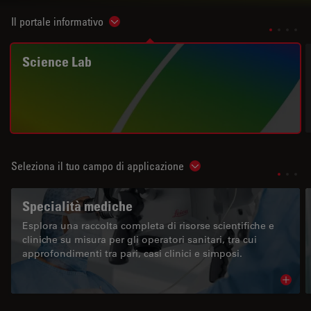
Il portale informativo
Show subnavigation
Science Lab
Seleziona il tuo campo di applicazione
Show subnavigation
Specialità mediche
Esplora una raccolta completa di risorse scientifiche e
cliniche su misura per gli operatori sanitari, tra cui
approfondimenti tra pari, casi clinici e simposi.
Read 