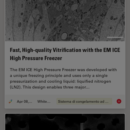
Fast, High-quality Vitrification with the EM ICE
High Pressure Freezer
The EM ICE High Pressure Freezer was developed with
a unique freezing principle and uses only a single
pressurization and cooling liquid: liquified nitrogen
(LN2). This design enables three major…
Apr 08, 2021
Whitepaper
Sistema di congelamento ad alta pressione
Fast, Hi