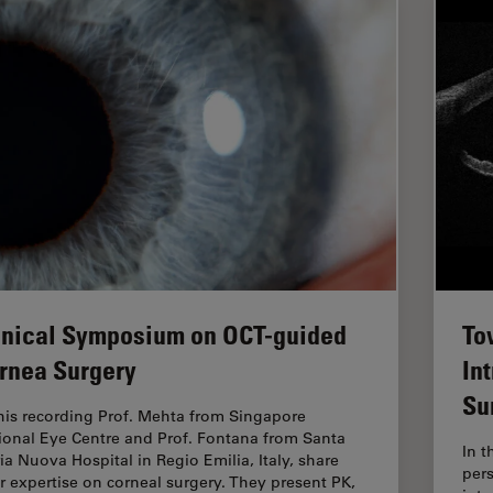
inical Symposium on OCT-guided
To
rnea Surgery
In
Su
this recording Prof. Mehta from Singapore
ional Eye Centre and Prof. Fontana from Santa
In t
ia Nuova Hospital in Regio Emilia, Italy, share
per
ir expertise on corneal surgery. They present PK,