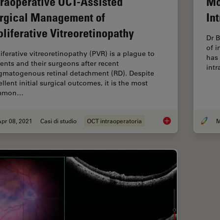
traoperative OCT-Assisted
Mo
rgical Management of
In
oliferative Vitreoretinopathy
Dr B
of i
liferative vitreoretinopathy (PVR) is a plague to
has 
ients and their surgeons after recent
intr
gmatogenous retinal detachment (RD). Despite
llent initial surgical outcomes, it is the most
mmon…
pr 08, 2021
Casi di studio
OCT intraoperatoria
M
Intraoperative OCT-A