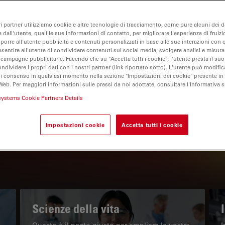
ri partner utilizziamo cookie e altre tecnologie di tracciamento, come pure alcuni dei da
 dall'utente, quali le sue informazioni di contatto, per migliorare l'esperienza di fruizi
oporre all'utente pubblicità e contenuti personalizzati in base alle sue interazioni con q
nsentire all'utente di condividere contenuti sui social media, svolgere analisi e misurar
 campagne pubblicitarie. Facendo clic su "Accetta tutti i cookie", l'utente presta il s
ondividere i propri dati con i nostri partner (link riportato sotto). L'utente può modific
di consenso in qualsiasi momento nella sezione "Impostazioni dei cookie" presente in
Web. Per maggiori informazioni sulle prassi da noi adottate, consultare l'Informativa 
IL PORTALE INFORMATIVO
systems Cookie Partners Details
Leggi gli articoli più recenti
Impostazioni cookie
Accetta tutti i cookie
Read arti
w subnavigation
Scienze della vita
Questo è il posto giusto per ampliare le vostre
I