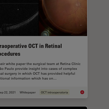
traoperative OCT in Retinal
ocedures
heir white paper the surgical team at Retina Clinic
ão Paulo provide insight into cases of complex
nal surgery in which OCT has provided helpful
itional information which has on…
ep 22, 2021
Whitepaper
OCT intraoperatoria
on OCT-Guided Retina Surgery
Intraoperative OCT i