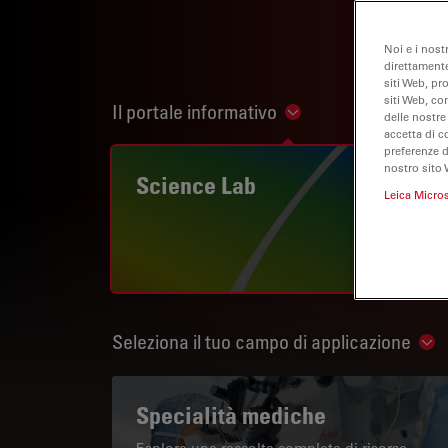
Noi e i nost
direttamente
siti Web, pr
siti Web, co
Il portale informativo
Show subnavigation
delle nostre
accetta di c
preferenze 
nostro sito 
Science Lab
Leica Micro
Seleziona il tuo campo di applicazione
Sho
Specialità mediche
Esplora una raccolta completa di risorse