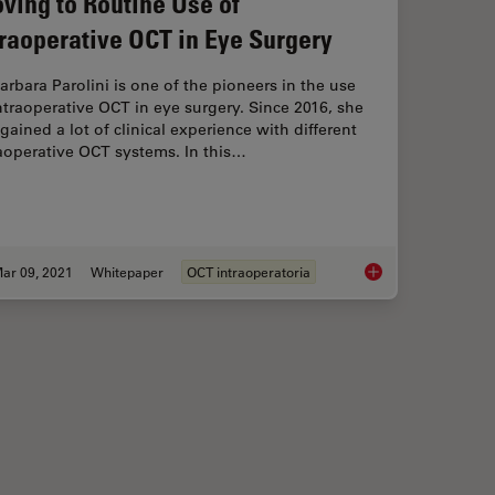
ving to Routine Use of
traoperative OCT in Eye Surgery
arbara Parolini is one of the pioneers in the use
ntraoperative OCT in eye surgery. Since 2016, she
gained a lot of clinical experience with different
aoperative OCT systems. In this…
ar 09, 2021
Whitepaper
OCT intraoperatoria
ssisted Surgical Management of Proliferative Vitreoretinopathy
Moving to Routine Us