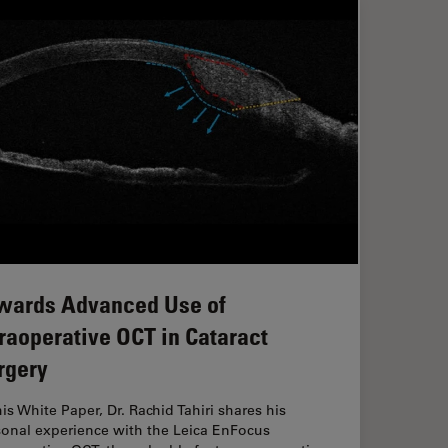
wards Advanced Use of
traoperative OCT in Cataract
rgery
his White Paper, Dr. Rachid Tahiri shares his
sonal experience with the Leica EnFocus