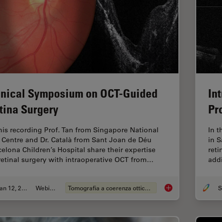
inical Symposium on OCT-Guided
In
tina Surgery
Pr
this recording Prof. Tan from Singapore National
In t
 Centre and Dr. Català from Sant Joan de Déu
in S
celona Children’s Hospital share their expertise
reti
retinal surgery with intraoperative OCT from…
add
Jan 12, 2022
Webinar:
Tomografia a coerenza ottica (OCT)
S
Clinical Symposium 