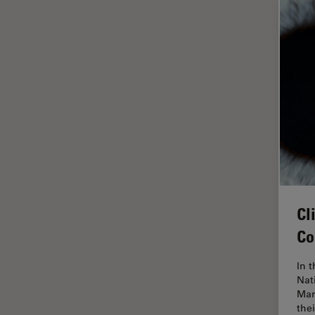
Cleanliness Analysis Systems
Cultura Cellulare
DM IL LED
Didattica
DM ILM
Dissezione
DM1000
Drosophila Research
DM1000 LED
EMBL Imaging Centre
DM4 B & DM6 B
Ergonomia
DM4 M
F-Tecnica
DM4 P, DM750 P & Visoria P
FLIM (Fluorescence Lifetime
DM500
Imaging Microscopy)
Cl
DM6 FS
Fluorescenza
Co
DM6 M LIBS
Fluorocromo
In 
DM750
FluoSync
Nat
Mar
DM750 M
FRAP
the