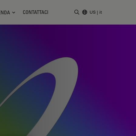
CONTATTACI
ENDA
US
|
it
Inserire il termine di ricerc