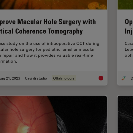
prove Macular Hole Surgery with
Op
tical Coherence Tomography
In
ase study on the use of intraoperative OCT during
Case
ular hole surgery for pediatric lamellar macular
Leb
e repair and how it provides valuable real-time
opht
ormation.
Aug 21, 2023
Casi di studio
Oftalmologia
D
Improve Macular Ho