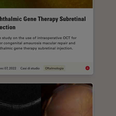
hthalmic Gene Therapy Subretinal
jection
 study on the use of intraoperative OCT for
er congenital amaurosis macular repair and
halmic gene therapy subretinal injection.
ec 07, 2022
Casi di studio
Oftalmologia
le Surgery with Optical Coherence Tomography
Ophthalmic Gene Ther