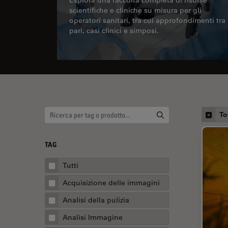
scientifiche e cliniche su misura per gli
operatori sanitari, tra cui approfondimenti tra
pari, casi clinici e simposi.
To
TAG
Tutti
Acquisizione delle immagini
Analisi della pulizia
Analisi Immagine