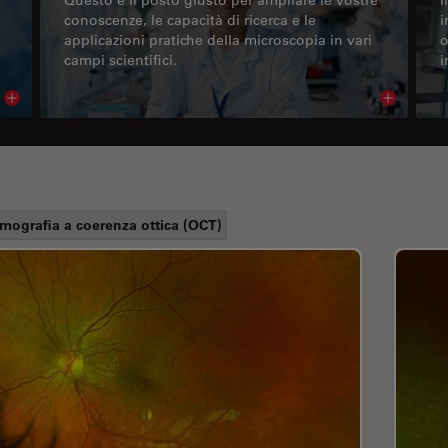
conoscenze, le capacità di ricerca e le
i
applicazioni pratiche della microscopia in vari
o
campi scientifici.
i
Read article
Read arti
mografia a coerenza ottica (OCT)