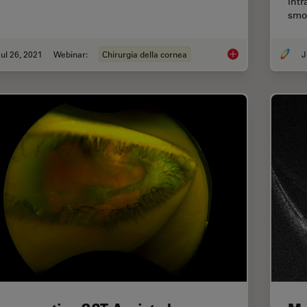
intr
smo
ul 26, 2021
Webinar:
Chirurgia della cornea
J
Clinical Symposium