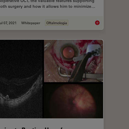
aoperative OCT, the valuable features supporting
oth surgery and how it allows him to minimize…
ul 07, 2021
Whitepaper
Oftalmologia
 on OCT-guided Cornea Surgery
Towards Advanced Us