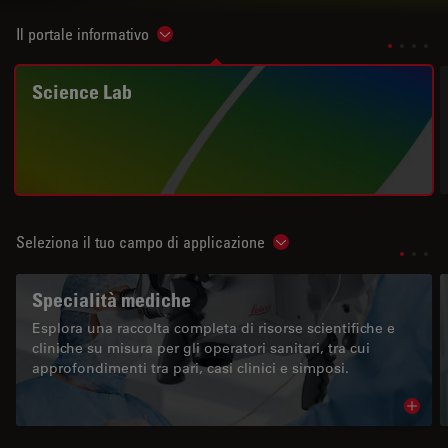
Il portale informativo
Show subnavigation
Science Lab
Seleziona il tuo campo di applicazione
Show subnavigation
Specialità mediche
Esplora una raccolta completa di risorse scientifiche e
cliniche su misura per gli operatori sanitari, tra cui
approfondimenti tra pari, casi clinici e simposi.
Read 