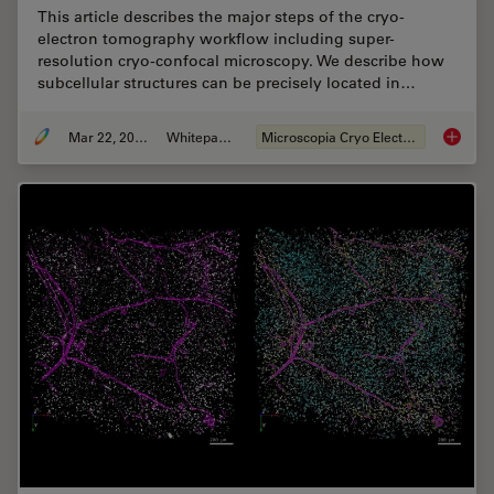
This article describes the major steps of the cryo-
electron tomography workflow including super-
resolution cryo-confocal microscopy. We describe how
subcellular structures can be precisely located in…
Mar 22, 2022
Whitepaper
Microscopia Cryo Electron
How to T