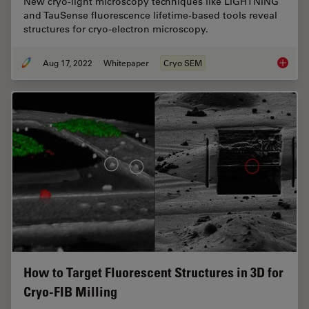
New cryo-light microscopy techniques like LIGHTNING
and TauSense fluorescence lifetime-based tools reveal
structures for cryo-electron microscopy.
Aug 17, 2022
Whitepaper
Cryo SEM
New Ima
How to Target Fluorescent Structures in 3D for
Cryo-FIB Milling