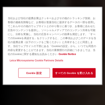
当社および当社の提携企業はクッキーおよびその他のトラッキング技術、お
客様の連絡先情報など、お客様が直接当社に提供するデータの一部を使用し
てこれらやその他のウェブサイトとのやり取りに基づき、お客様に合わせた
広告やコンテンツを提供し、ソーシャルメディアでのコンテンツ共有を可能
にし、分析を実施し、当社の広告キャンペーンの効果を測定します。「すべ
てのCookieを承認する」をクリックすると、この事項およびこのデータを当
社の提携企業（以下のリンクをご覧ください）と共有することに同意しま
す。当社ウェブサイトの下部にある「Cookieの設定」から、いつでも同意の
内容を変更することができます。当社の業務慣行の詳細につきましては、当
社のCookieに関する通知をお読みください
Cookie Notice
Leica Microsystems Cookie Partners Details
Cookie 設定
すべての Cookie を受け入れる