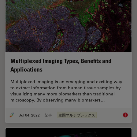
Multiplexed Imaging Types, Benefits and
Applications
Multiplexed imaging is an emerging and exciting way
to extract information from human tissue samples by
visualizing many more biomarkers than traditional
microscopy. By observing many biomarkers…
Jul 04, 2022
記事
空間マルチプレックス
Multipl