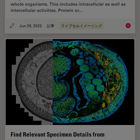
whole organisms. This includes intracellular as well as
intercellular activities. Protein or…
Jun 29, 2022
記事
ライブセルイメージング
How To 
Find Relevant Specimen Details from