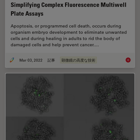
Simplifying Complex Fluorescence Multiwell
Plate Assays
Apoptosis, or programmed cell death, occurs during
organism embryo development to eliminate unwanted
cells and during healing in adults to rid the body of
damaged cells and help prevent cancer.…
Mar 03, 2022
記事
顕微鏡の高度な技術
Simplif