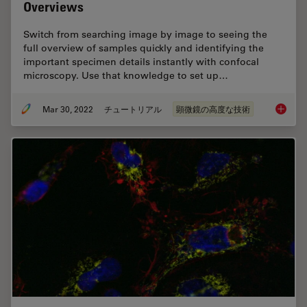
Overviews
Switch from searching image by image to seeing the
full overview of samples quickly and identifying the
important specimen details instantly with confocal
microscopy. Use that knowledge to set up…
Mar 30, 2022
チュートリアル
顕微鏡の高度な技術
Find Re