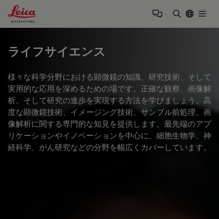
Leica Microsystems Logo
Togg
検索用語を
ライフサイエンス
様々な科学分野における顕微鏡の知識、研究技術、そして
実用的な応用を深めるための場です。正確な観察、画像解
析、そして研究の進歩を実現する方法を学びましょう。高
度な顕微鏡技術、イメージング技術、サンプル前処理、画
像解析に関する専門的な知見を提供します。最先端のアプ
リケーションやイノベーションを中心に、細胞生物学、神
経科学、がん研究などの分野を幅広くカバーしています。