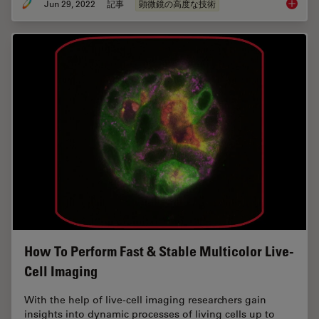
Jun 29, 2022
記事
顕微鏡の高度な技術
3D Tiss
How To Perform Fast & Stable Multicolor Live-
Cell Imaging
With the help of live-cell imaging researchers gain
insights into dynamic processes of living cells up to