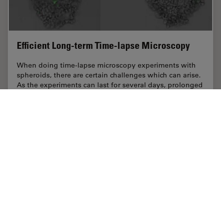
Efficient Long-term Time-lapse Microscopy
When doing time-lapse microscopy experiments with
spheroids, there are certain challenges which can arise.
As the experiments can last for several days, prolonged
sample survival must be achieved…
Mar 03, 2022
記事
顕微鏡の高度な技術
Efficie