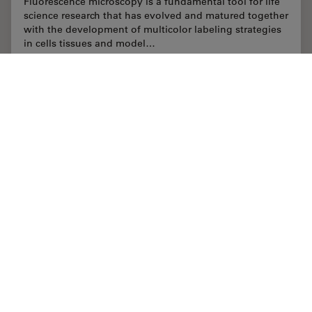
Fluorescence microscopy is a fundamental tool for life
science research that has evolved and matured together
with the development of multicolor labeling strategies
in cells tissues and model…
Oct 18, 2022
記事
空間マルチプレックス
Multipl