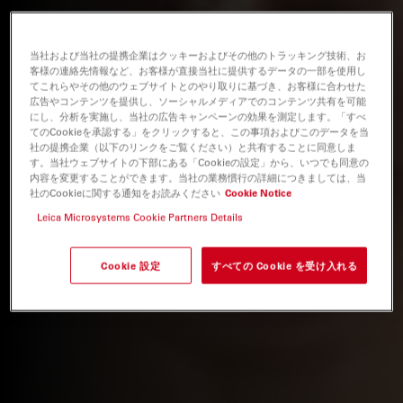
当社および当社の提携企業はクッキーおよびその他のトラッキング技術、お
客様の連絡先情報など、お客様が直接当社に提供するデータの一部を使用し
てこれらやその他のウェブサイトとのやり取りに基づき、お客様に合わせた
広告やコンテンツを提供し、ソーシャルメディアでのコンテンツ共有を可能
にし、分析を実施し、当社の広告キャンペーンの効果を測定します。「すべ
てのCookieを承認する」をクリックすると、この事項およびこのデータを当
社の提携企業（以下のリンクをご覧ください）と共有することに同意しま
す。当社ウェブサイトの下部にある「Cookieの設定」から、いつでも同意の
内容を変更することができます。当社の業務慣行の詳細につきましては、当
社のCookieに関する通知をお読みください
Cookie Notice
Leica Microsystems Cookie Partners Details
Cookie 設定
すべての Cookie を受け入れる