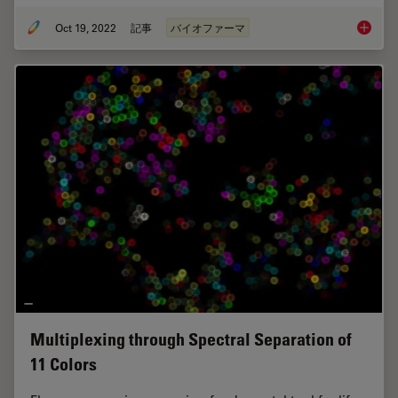
Oct 19, 2022
記事
バイオファーマ
How to 
Multiplexing through Spectral Separation of
11 Colors