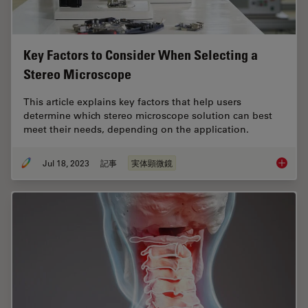
Key Factors to Consider When Selecting a
Stereo Microscope
This article explains key factors that help users
determine which stereo microscope solution can best
meet their needs, depending on the application.
Jul 18, 2023
記事
実体顕微鏡
Key Fac