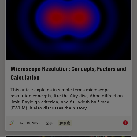
Microscope Resolution: Concepts, Factors and
Calculation
This article explains in simple terms microscope
resolution concepts, like the Airy disc, Abbe diffraction
limit, Rayleigh criterion, and full width half max
(FWHM). It also discusses the history.
Jan 19, 2023
記事
解像度
Microsc