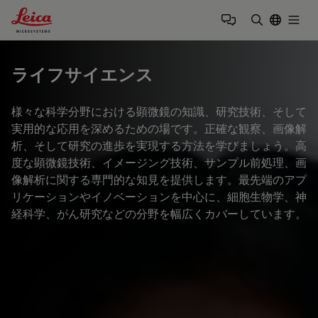
Leica Microsystems Logo
Togg
検索用語を
ライフサイエンス
様々な科学分野における顕微鏡の知識、研究技術、そして
実用的な応用を深めるための場です。正確な観察、画像解
析、そして研究の進歩を実現する方法を学びましょう。高
度な顕微鏡技術、イメージング技術、サンプル前処理、画
像解析に関する専門的な知見を提供します。最先端のアプ
リケーションやイノベーションを中心に、細胞生物学、神
経科学、がん研究などの分野を幅広くカバーしています。