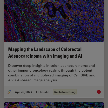
Mapping the Landscape of Colorectal
Adenocarcinoma with Imaging and AI
Discover deep insights in colon adenocarcinoma and
other immuno-oncology realms through the potent
combination of multiplexed imaging of Cell DIVE and
Aivia AI-based image analysis
Apr 26, 2024
Fallstudie
Krebsforschung
Mapping