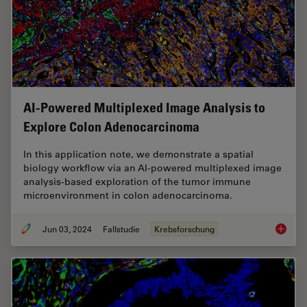
AI-Powered Multiplexed Image Analysis to
Explore Colon Adenocarcinoma
In this application note, we demonstrate a spatial
biology workflow via an AI-powered multiplexed image
analysis-based exploration of the tumor immune
microenvironment in colon adenocarcinoma.
Jun 03, 2024
Fallstudie
Krebsforschung
AI-Powe