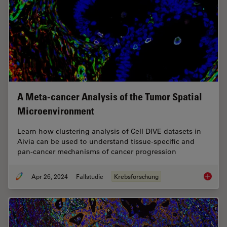
A Meta-cancer Analysis of the Tumor Spatial
Microenvironment
Learn how clustering analysis of Cell DIVE datasets in
Aivia can be used to understand tissue-specific and
pan-cancer mechanisms of cancer progression
Apr 26, 2024
Fallstudie
Krebsforschung
A Meta-