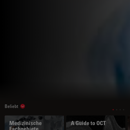
Beliebt
Show subnavigation
Medizinische
A Guide to OCT
Fachgebiete