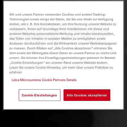
Wir und unsere Partner verwenden Cookies und andere Tracking-
Technologien sowie einige der Daten, die Sie uns direkt zur Verfügung
stellen, wie z. B. Ihre Kontaktdaten, um Ihre Nutzung unserer Website zu
verbessern, Ihnen auf Grundlage Ihrer Interaktionen mit dieser und
anderen Websites personalisierte Werbung und Inhalte bereitzustellen,
das Teilen von Inhalten in sozialen Medien zu ermöglichen sowie
Analysen durchzuführen und die Wirksamkeit unserer Werbekampagnen
zu messen. Durch Klicken auf „Alle Cookies akzeptieren“ stimmen Sie
dem sowie der Weitergabe dieser Daten an unsere Partner zu (siehe Link
unten). Sie können Ihre Einwilligungseinstellungen jederzeit im Bereich
„Cookie-Einstellungen“ am unteren Rand unserer Website ändern.
Lesen Sie unsere Cookie-Hinweise, um mehr über unsere Praktiken zu
erfahren
Leica Microsystems Cookie Partners Details
Cookie-Einstellungen
Alle Cookies akzeptieren