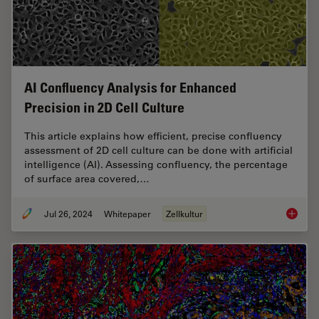
AI Confluency Analysis for Enhanced
Precision in 2D Cell Culture
This article explains how efficient, precise confluency
assessment of 2D cell culture can be done with artificial
intelligence (AI). Assessing confluency, the percentage
of surface area covered,…
Jul 26, 2024
Whitepaper
Zellkultur
AI Confl