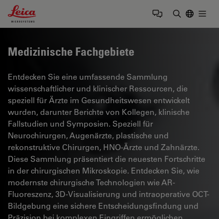
Leica Microsystems Logo
Togg
Suchbegrif
Medizinische Fachgebiete
Entdecken Sie eine umfassende Sammlung
wissenschaftlicher und klinischer Ressourcen, die
speziell für Ärzte im Gesundheitswesen entwickelt
wurden, darunter Berichte von Kollegen, klinische
Fallstudien und Symposien. Speziell für
Neurochirurgen, Augenärzte, plastische und
rekonstruktive Chirurgen, HNO-Ärzte und Zahnärzte.
Diese Sammlung präsentiert die neuesten Fortschritte
in der chirurgischen Mikroskopie. Entdecken Sie, wie
modernste chirurgische Technologien wie AR-
Fluoreszenz, 3D-Visualisierung und intraoperative OCT-
Bildgebung eine sichere Entscheidungsfindung und
Präzision bei komplexen Eingriffen ermöglichen.