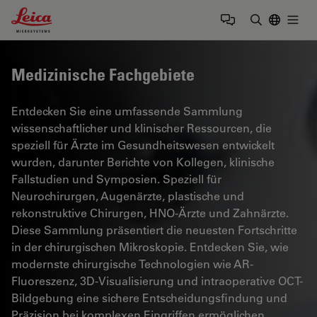
Leica Microsystems Logo
Togg
Suchbegrif
Medizinische Fachgebiete
Entdecken Sie eine umfassende Sammlung
wissenschaftlicher und klinischer Ressourcen, die
speziell für Ärzte im Gesundheitswesen entwickelt
wurden, darunter Berichte von Kollegen, klinische
Fallstudien und Symposien. Speziell für
Neurochirurgen, Augenärzte, plastische und
rekonstruktive Chirurgen, HNO-Ärzte und Zahnärzte.
Diese Sammlung präsentiert die neuesten Fortschritte
in der chirurgischen Mikroskopie. Entdecken Sie, wie
modernste chirurgische Technologien wie AR-
Fluoreszenz, 3D-Visualisierung und intraoperative OCT-
Bildgebung eine sichere Entscheidungsfindung und
Präzision bei komplexen Eingriffen ermöglichen.