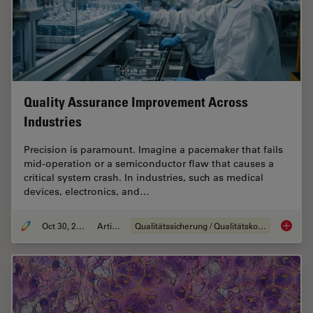
Quality Assurance Improvement Across
Industries
Precision is paramount. Imagine a pacemaker that fails
mid-operation or a semiconductor flaw that causes a
critical system crash. In industries, such as medical
devices, electronics, and…
Oct 30, 2025
Artikel
Qualitätssicherung / Qualitätskontrolle
Quality