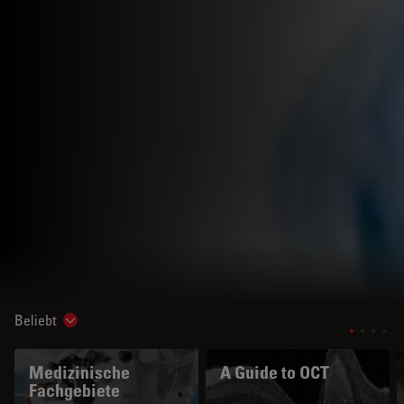
Beliebt
Show subnavigation
Medizinische
A Guide to OCT
Fachgebiete