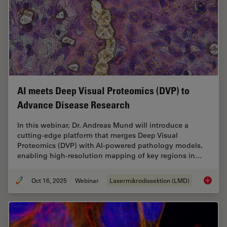
AI meets Deep Visual Proteomics (DVP) to
Advance Disease Research
In this webinar, Dr. Andreas Mund will introduce a
cutting-edge platform that merges Deep Visual
Proteomics (DVP) with AI-powered pathology models,
enabling high-resolution mapping of key regions in…
Oct 16, 2025
Webinar
Lasermikrodissektion (LMD)
AI meet