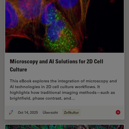
Microscopy and AI Solutions for 2D Cell
Culture
This eBook explores the integration of microscopy and
AI technologies in 2D cell culture workflows. It
highlights how traditional imaging methods—such as
brightfield, phase contrast, and…
Oct 14, 2025
Übersicht
Zellkultur
Microsco