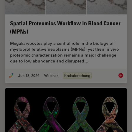
Spatial Proteomics Workflow in Blood Cancer
(MPNs)
Megakaryocytes play a central role in the biology of
myeloproliferative neoplasms (MPNs), yet their in vivo
proteomic characterization remains a major challenge
due to low abundance and disrupted…
Jun 18, 2026
Webinar
Krebsforschung
Spatial