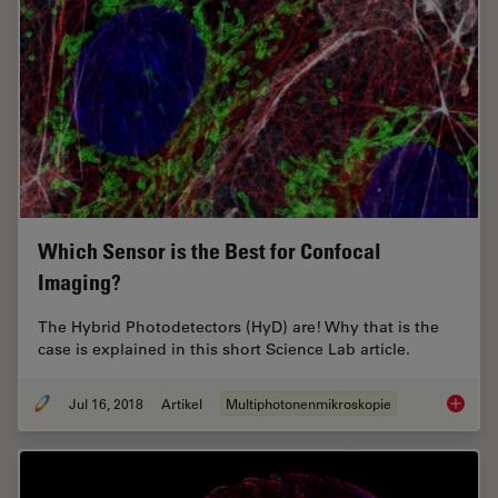
Which Sensor is the Best for Confocal
Imaging?
The Hybrid Photodetectors (HyD) are! Why that is the
case is explained in this short Science Lab article.
Jul 16, 2018
Artikel
Multiphotonenmikroskopie
Which S