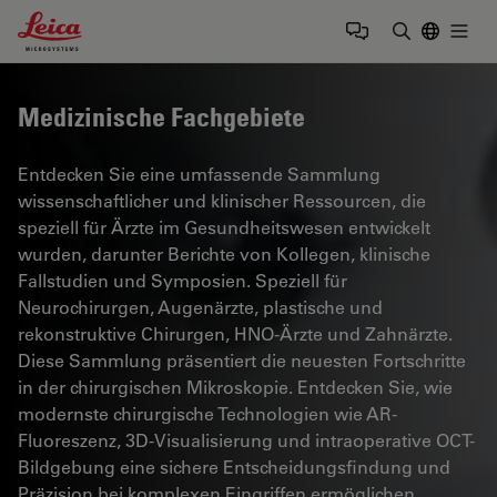
Leica Microsystems Logo
Togg
Suchbegrif
Medizinische Fachgebiete
Entdecken Sie eine umfassende Sammlung
wissenschaftlicher und klinischer Ressourcen, die
speziell für Ärzte im Gesundheitswesen entwickelt
wurden, darunter Berichte von Kollegen, klinische
Fallstudien und Symposien. Speziell für
Neurochirurgen, Augenärzte, plastische und
rekonstruktive Chirurgen, HNO-Ärzte und Zahnärzte.
Diese Sammlung präsentiert die neuesten Fortschritte
in der chirurgischen Mikroskopie. Entdecken Sie, wie
modernste chirurgische Technologien wie AR-
Fluoreszenz, 3D-Visualisierung und intraoperative OCT-
Bildgebung eine sichere Entscheidungsfindung und
Präzision bei komplexen Eingriffen ermöglichen.