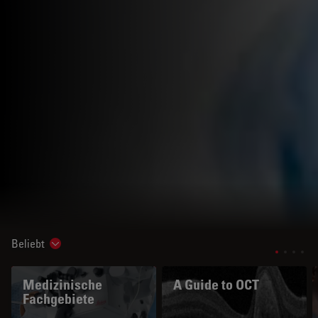
Beliebt
Show subnavigation
Medizinische
A Guide to OCT
Fachgebiete