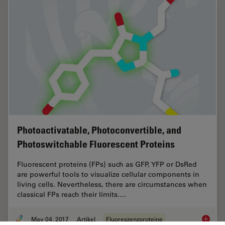
Photoactivatable, Photoconvertible, and
Photoswitchable Fluorescent Proteins
Fluorescent proteins (FPs) such as GFP, YFP or DsRed
are powerful tools to visualize cellular components in
living cells. Nevertheless, there are circumstances when
classical FPs reach their limits.…
May 04, 2017
Artikel
Fluoreszenzproteine
Photoac