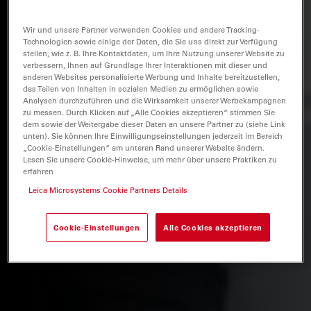
Wir und unsere Partner verwenden Cookies und andere Tracking-
Technologien sowie einige der Daten, die Sie uns direkt zur Verfügung
stellen, wie z. B. Ihre Kontaktdaten, um Ihre Nutzung unserer Website zu
verbessern, Ihnen auf Grundlage Ihrer Interaktionen mit dieser und
anderen Websites personalisierte Werbung und Inhalte bereitzustellen,
das Teilen von Inhalten in sozialen Medien zu ermöglichen sowie
Analysen durchzuführen und die Wirksamkeit unserer Werbekampagnen
zu messen. Durch Klicken auf „Alle Cookies akzeptieren“ stimmen Sie
dem sowie der Weitergabe dieser Daten an unsere Partner zu (siehe Link
unten). Sie können Ihre Einwilligungseinstellungen jederzeit im Bereich
„Cookie-Einstellungen“ am unteren Rand unserer Website ändern.
Lesen Sie unsere Cookie-Hinweise, um mehr über unsere Praktiken zu
erfahren
Leica Microsystems Cookie Partners Details
Cookie-Einstellungen
Alle Cookies akzeptieren