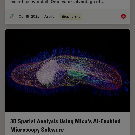
record every detail. One major advantage of…
Oct 19, 2022
Artikel
Biopharma
How to 
3D Spatial Analysis Using Mica's AI-Enabled
Microscopy Software