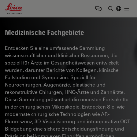
Leica Microsystems Logo
Togg
Suchbegrif
Medizinische Fachgebiete
Entdecken Sie eine umfassende Sammlung
wissenschaftlicher und klinischer Ressourcen, die
speziell für Ärzte im Gesundheitswesen entwickelt
wurden, darunter Berichte von Kollegen, klinische
Fallstudien und Symposien. Speziell für
Neurochirurgen, Augenärzte, plastische und
rekonstruktive Chirurgen, HNO-Ärzte und Zahnärzte.
Diese Sammlung präsentiert die neuesten Fortschritte
in der chirurgischen Mikroskopie. Entdecken Sie, wie
modernste chirurgische Technologien wie AR-
Fluoreszenz, 3D-Visualisierung und intraoperative OCT-
Bildgebung eine sichere Entscheidungsfindung und
Präzision bei komplexen Eingriffen ermöglichen.