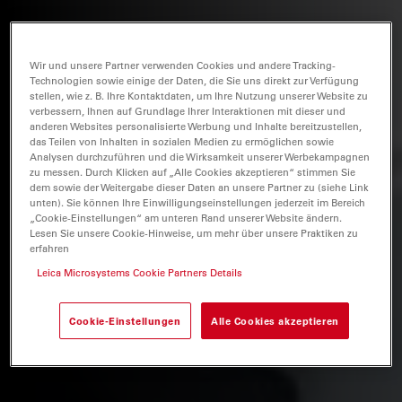
Wir und unsere Partner verwenden Cookies und andere Tracking-
Technologien sowie einige der Daten, die Sie uns direkt zur Verfügung
stellen, wie z. B. Ihre Kontaktdaten, um Ihre Nutzung unserer Website zu
verbessern, Ihnen auf Grundlage Ihrer Interaktionen mit dieser und
anderen Websites personalisierte Werbung und Inhalte bereitzustellen,
das Teilen von Inhalten in sozialen Medien zu ermöglichen sowie
Analysen durchzuführen und die Wirksamkeit unserer Werbekampagnen
zu messen. Durch Klicken auf „Alle Cookies akzeptieren“ stimmen Sie
dem sowie der Weitergabe dieser Daten an unsere Partner zu (siehe Link
unten). Sie können Ihre Einwilligungseinstellungen jederzeit im Bereich
„Cookie-Einstellungen“ am unteren Rand unserer Website ändern.
Lesen Sie unsere Cookie-Hinweise, um mehr über unsere Praktiken zu
erfahren
Leica Microsystems Cookie Partners Details
Cookie-Einstellungen
Alle Cookies akzeptieren