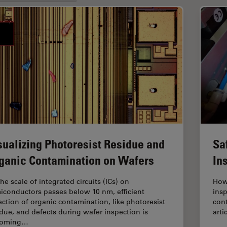
sualizing Photoresist Residue and
Sa
ganic Contamination on Wafers
In
he scale of integrated circuits (ICs) on
How
iconductors passes below 10 nm, efficient
insp
ection of organic contamination, like photoresist
cont
idue, and defects during wafer inspection is
arti
coming…