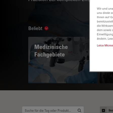
Wir und uns
uns direkt z
Ihnen auf G
bereitzuste
die Wirksam
Beliebt
Show subnavigation
dem sowie d
Einwilligun
ändern. Les
Medizinische
A 
Leica Micro
Fachgebiete
In