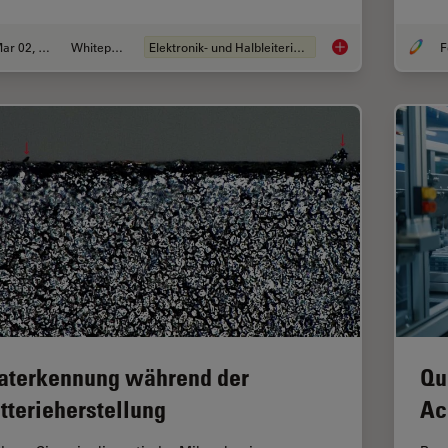
Mar 02, 2026
Whitepaper
Elektronik- und Halbleiterindustrie
F
Visualizing Photore
aterkennung während der
Qu
tterieherstellung
Ac