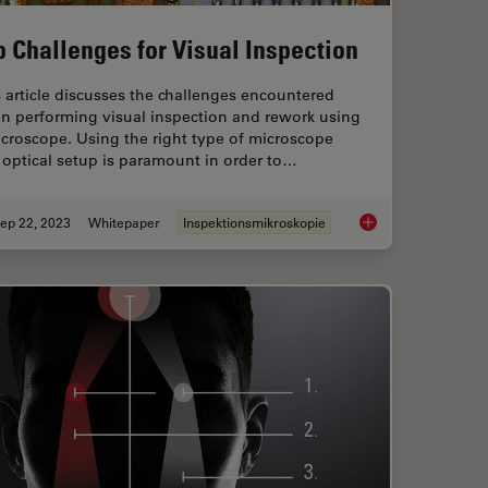
p Challenges for Visual Inspection
 article discusses the challenges encountered
n performing visual inspection and rework using
croscope. Using the right type of microscope
optical setup is paramount in order to…
ep 22, 2023
Whitepaper
Inspektionsmikroskopie
ly the Magnification of Microscopy
Top Challenges for Vi