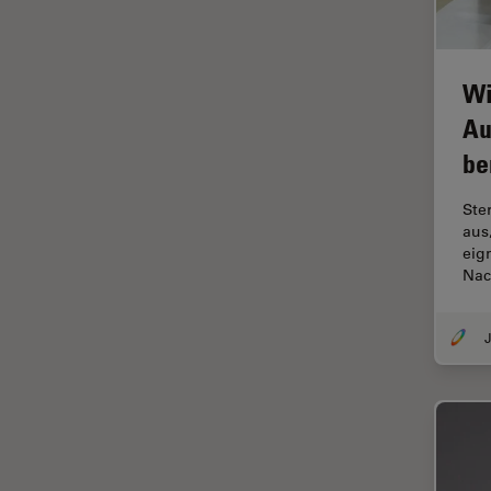
FRAP
FRET
Wi
Geschichte
Au
Glaucomchirurgie
be
Grundlagen der Mikroskopie
Ste
Grundlegende
aus
Mikroskopietechniken
eig
Gynäkologie and Urologie
Nac
Hochdruckgefrieren
J
Hornhautchirurgie
HyD
Immunfluoreszenz
Imperial Imaging Hub