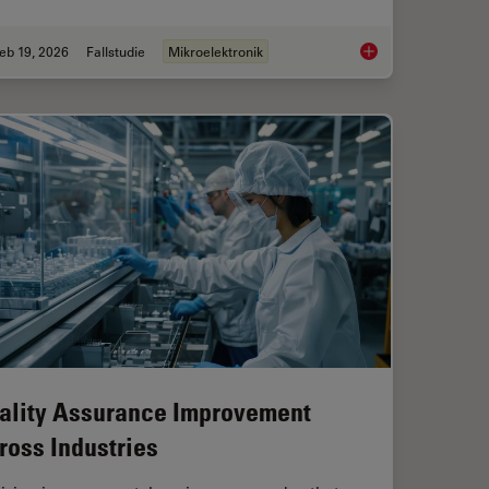
eb 19, 2026
Fallstudie
Mikroelektronik
sist Residue and Organic Contamination on Wafers
Safe Wafer Loading 
ality Assurance Improvement
ross Industries