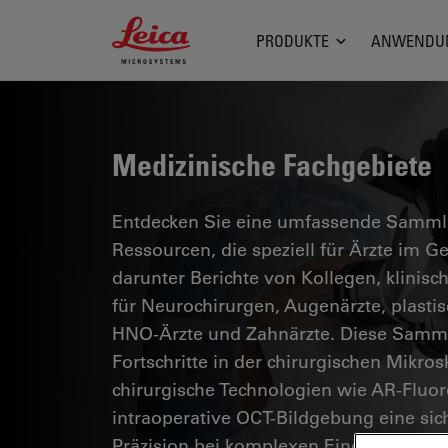
Leica Microsystems Logo
PRODUKTE
ANWENDU
Medizinische Fachgebiete
Entdecken Sie eine umfassende Sammlun
Ressourcen, die speziell für Ärzte im 
darunter Berichte von Kollegen, klinisc
für Neurochirurgen, Augenärzte, plasti
HNO-Ärzte und Zahnärzte. Diese Samml
Fortschritte in der chirurgischen Mikro
chirurgische Technologien wie AR-Fluor
intraoperative OCT-Bildgebung eine si
Präzision bei komplexen Eingriffen erm