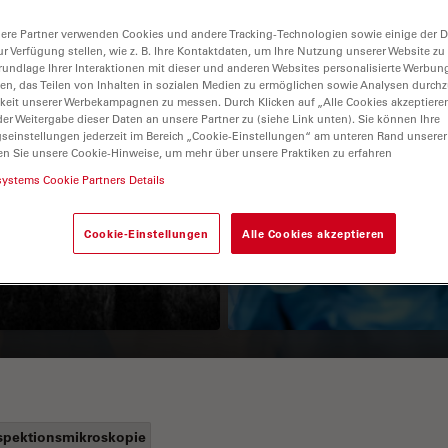
ere Partner verwenden Cookies und andere Tracking-Technologien sowie einige der Da
ur Verfügung stellen, wie z. B. Ihre Kontaktdaten, um Ihre Nutzung unserer Website zu
rundlage Ihrer Interaktionen mit dieser und anderen Websites personalisierte Werbun
llen, das Teilen von Inhalten in sozialen Medien zu ermöglichen sowie Analysen durc
keit unserer Werbekampagnen zu messen. Durch Klicken auf „Alle Cookies akzeptiere
er Weitergabe dieser Daten an unsere Partner zu (siehe Link unten). Sie können Ihre
gseinstellungen jederzeit im Bereich „Cookie-Einstellungen“ am unteren Rand unserer
en Sie unsere Cookie-Hinweise, um mehr über unsere Praktiken zu erfahren
Guide to OCT
How to Drape a
systems Cookie Partners Details
Surgical Microscop
Cookie-Einstellungen
Alle Cookies akzeptieren
spektionsmikroskopie