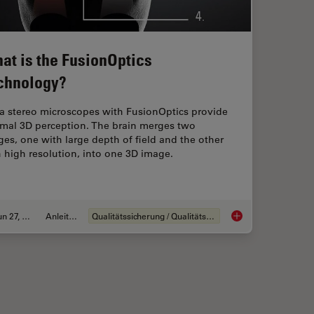
at is the FusionOptics
chnology?
ca stereo microscopes with FusionOptics provide
imal 3D perception. The brain merges two
es, one with large depth of field and the other
 high resolution, into one 3D image.
Jun 27, 2023
Anleitung
Qualitätssicherung / Qualitätskontrolle
ie Sie bei der Auswahl eines Stereomikroskops berücksichtigen sollten
What is the FusionOp