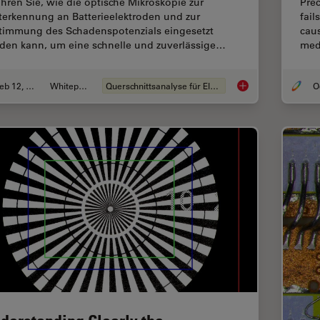
ahren Sie, wie die optische Mikroskopie zur
Pre
terkennung an Batterieelektroden und zur
fail
timmung des Schadenspotenzials eingesetzt
caus
den kann, um eine schnelle und zuverlässige…
medi
Feb 12, 2026
Whitepaper
Querschnittsanalyse für Elektronik
Graterkennung währe