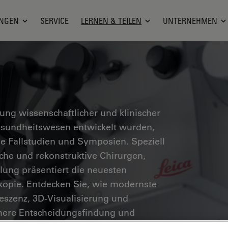
NGEN
SERVICE
LERNEN & TEILEN
UNTERNEHMEN
g wissenschaftlicher und klinischer
Gesundheitswesen entwickelt wurden,
he Fallstudien und Symposien. Speziell
sche und rekonstruktive Chirurgen,
ung präsentiert die neuesten
skopie. Entdecken Sie, wie modernste
eszenz, 3D-Visualisierung und
chere Entscheidungsfindung und
öglichen.