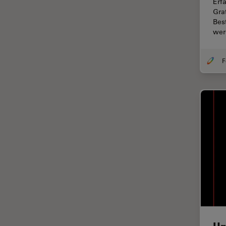
Chirurgische Mikroskopie
Erf
Gra
CLEM
Bes
wer
Contrast Methods in Light
Microscopy
Cryo REM
DIC-Mikroskopie
Digitale Mikroskopie
Drosophila-Forschung
Dunkelfeldmikroskopie
Elektronenmikroskopie
Elektronenmikroskopie
Probenvorbereitung
Elektronik- und
Halbleiterindustrie
EMBL Imaging Centre