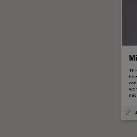
In vivo
Ganzkörperbildgebung
Industrielle Mikroskopie
Inspektionsmikroskopie
Intraoperative OCT
Inverted Microscopy
Mi
Ionenstrahlätzen
Kameras
Thi
how
Kataraktchirurgie
con
wor
Klinische Pathologie
mic
Kohärentes Raman-
Streumikroskop (CRS)
J
Konfokalmikroskopie
Krebsforschung