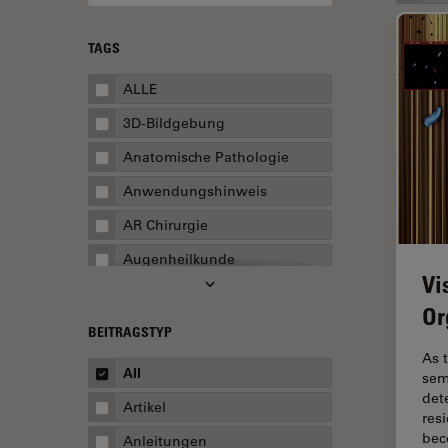
TAGS
ALLE
3D-Bildgebung
Anatomische Pathologie
Anwendungshinweis
AR Chirurgie
Augenheilkunde
Vi
Augmented Reality
Or
Ausbildung
BEITRAGSTYP
As t
Automatisierte Mikroskopie
All
sem
Automobilindustrie und
det
Artikel
Transport
res
be
Anleitungen