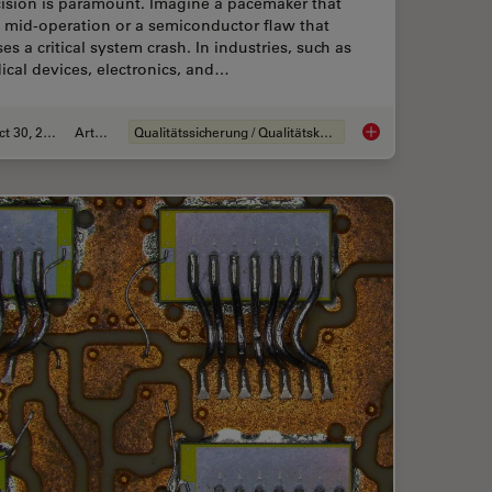
cision is paramount. Imagine a pacemaker that
s mid-operation or a semiconductor flaw that
es a critical system crash. In industries, such as
cal devices, electronics, and…
Oct 30, 2025
Artikel
Qualitätssicherung / Qualitätskontrolle
nd der Batterieherstellung
Quality Assurance I