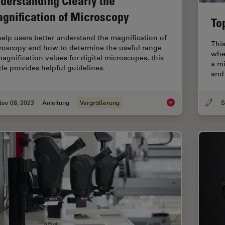
derstanding Clearly the
gnification of Microscopy
To
help users better understand the magnification of
This
roscopy and how to determine the useful range
whe
magnification values for digital microscopes, this
a mi
icle provides helpful guidelines.
and 
Nov 08, 2023
Anleitung
Vergrößerung
S
Understanding Clear