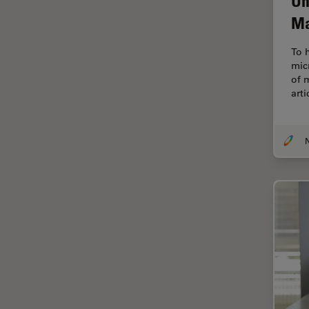
Un
Ergonomie
Ma
F-Techniques
To 
Färbung
mic
of 
FLIM
art
(Fluoreszenzlebensdauer-
Imaging-Mikroskopie)
Fluoreszenz
Fluoreszenzproteine
Fluorophore
FluoSync
Forensik
Fortgeschrittene Bildgebung
und Analyse von Gewebe
Fortgeschrittene
Mikroskopietechniken