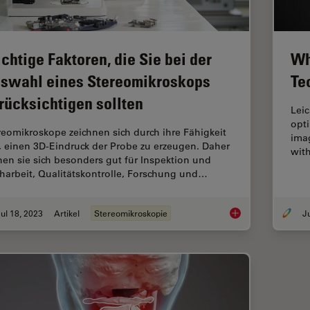
chtige Faktoren, die Sie bei der
Wh
swahl eines Stereomikroskops
Te
rücksichtigen sollten
Lei
opt
reomikroskope zeichnen sich durch ihre Fähigkeit
imag
, einen 3D-Eindruck der Probe zu erzeugen. Daher
with
nen sie sich besonders gut für Inspektion und
harbeit, Qualitätskontrolle, Forschung und…
ul 18, 2023
Artikel
Stereomikroskopie
Wichtige Faktoren, d