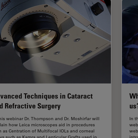
vanced Techniques in Cataract
Wh
d Refractive Surgery
us
this webinar Dr. Thompson and Dr. Moshirfar will
In t
lain how Leica microscopes aid in procedures
webi
h as Centration of Multifocal IOLs and corneal
webi
ays such as Kamra and Lenticular Grafts used in…
intr