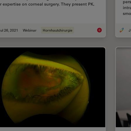
per
ir expertise on corneal surgery. They present PK,
intr
smo
ul 26, 2021
Webinar
Hornhautchirurgie
J
Clinical Symposium