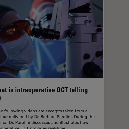
at is intraoperative OCT telling
?
he following videos are excerpts taken from a
nar delivered by Dr. Barbara Parolini. During the
nar Dr. Parolini discusses and illustrates how
aoperative OCT provides real-time,…