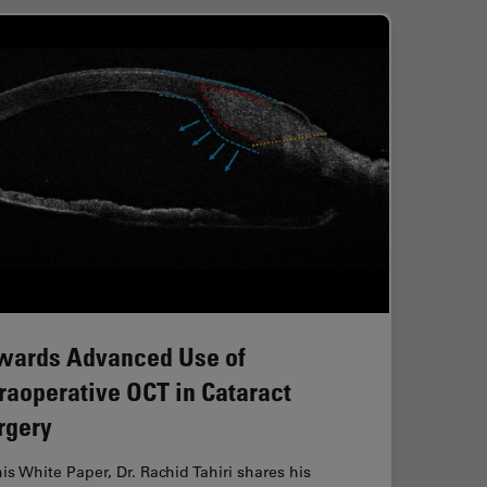
wards Advanced Use of
traoperative OCT in Cataract
rgery
his White Paper, Dr. Rachid Tahiri shares his