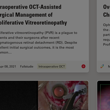
traoperative OCT-Assisted
Ov
rgical Management of
Ch
oliferative Vitreoretinopathy
Oph
the 
liferative vitreoretinopathy (PVR) is a plague to
part
ients and their surgeons after recent
requ
gmatogenous retinal detachment (RD). Despite
Pro
llent initial surgical outcomes, it is the most
mmon…
pr 08, 2021
Fallstudie
Intraoperative OCT
M
Intraoperative OCT-A