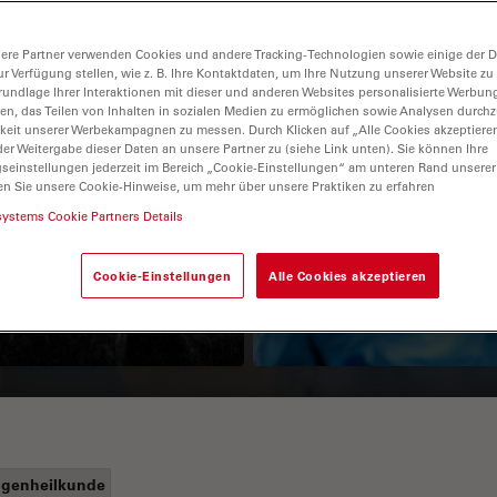
ere Partner verwenden Cookies und andere Tracking-Technologien sowie einige der Da
ur Verfügung stellen, wie z. B. Ihre Kontaktdaten, um Ihre Nutzung unserer Website zu
rundlage Ihrer Interaktionen mit dieser und anderen Websites personalisierte Werbun
llen, das Teilen von Inhalten in sozialen Medien zu ermöglichen sowie Analysen durc
keit unserer Werbekampagnen zu messen. Durch Klicken auf „Alle Cookies akzeptiere
er Weitergabe dieser Daten an unsere Partner zu (siehe Link unten). Sie können Ihre
gseinstellungen jederzeit im Bereich „Cookie-Einstellungen“ am unteren Rand unserer
en Sie unsere Cookie-Hinweise, um mehr über unsere Praktiken zu erfahren
Guide to OCT
How to Drape a
systems Cookie Partners Details
Surgical Microscop
Cookie-Einstellungen
Alle Cookies akzeptieren
genheilkunde