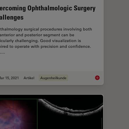
ercoming Ophthalmologic Surgery
allenges
thalmology surgical procedures involving both
anterior and posterior segment can be
icularly challenging. Good visualization is
ired to operate with precision and confidence.
f.…
ar 15, 2021
Artikel
Augenheilkunde
ssisted Surgical Management of Proliferative Vitreoretinopathy
Overcoming Ophthal