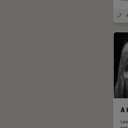
In vivo
Ganzkörperbildgebung
Industrielle Mikroskopie
Inspektionsmikroskopie
Intraoperative OCT
Inverted Microscopy
Ionenstrahlätzen
Kameras
Kataraktchirurgie
Klinische Pathologie
Kohärentes Raman-
Streumikroskop (CRS)
A 
Konfokalmikroskopie
Krebsforschung
Lei
sup