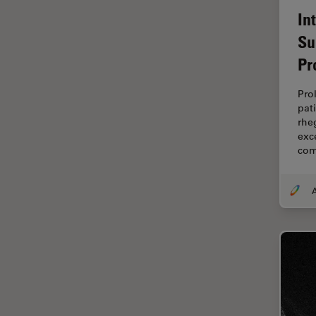
Chirurgische Mikroskopie
In
CLEM
Su
Contrast Methods in Light
Pr
Microscopy
Cryo REM
Pro
pat
DIC-Mikroskopie
rhe
Digitale Mikroskopie
exce
co
Drosophila-Forschung
Dunkelfeldmikroskopie
A
Elektronenmikroskopie
Elektronenmikroskopie
Probenvorbereitung
Elektronik- und
Halbleiterindustrie
EMBL Imaging Centre