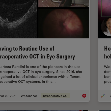
ving to Routine Use of
Ho
traoperative OCT in Eye Surgery
he
Barbara Parolini is one of the pioneers in the use
Watc
intraoperative OCT in eye surgery. Since 2016, she
dema
gained a lot of clinical experience with different
ben
raoperative OCT systems. In this…
pres
Mar 09, 2021
Whitepaper
Intraoperative OCT
Moving to Routine U