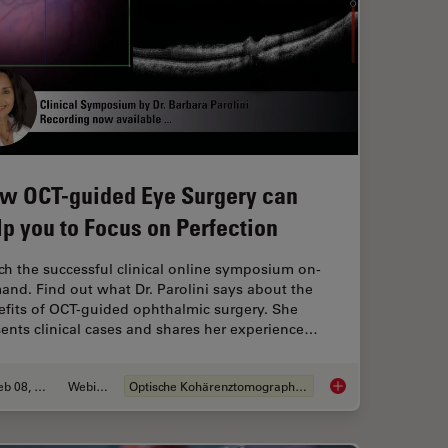
w OCT-guided Eye Surgery can
lp you to Focus on Perfection
h the successful clinical online symposium on-
nd. Find out what Dr. Parolini says about the
efits of OCT-guided ophthalmic surgery. She
ents clinical cases and shares her experience…
Feb 08, 2021
Webinar
Optische Kohärenztomographie (OCT)
se of Intraoperative OCT in Eye Surgery
How OCT-guided Eye 