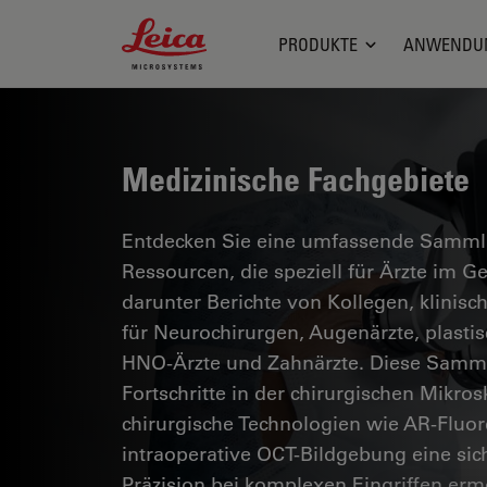
Leica Microsystems Logo
PRODUKTE
ANWENDU
Medizinische Fachgebiete
Entdecken Sie eine umfassende Sammlun
Ressourcen, die speziell für Ärzte im 
darunter Berichte von Kollegen, klinisc
für Neurochirurgen, Augenärzte, plasti
HNO-Ärzte und Zahnärzte. Diese Samml
Fortschritte in der chirurgischen Mikro
chirurgische Technologien wie AR-Fluor
intraoperative OCT-Bildgebung eine si
Präzision bei komplexen Eingriffen erm