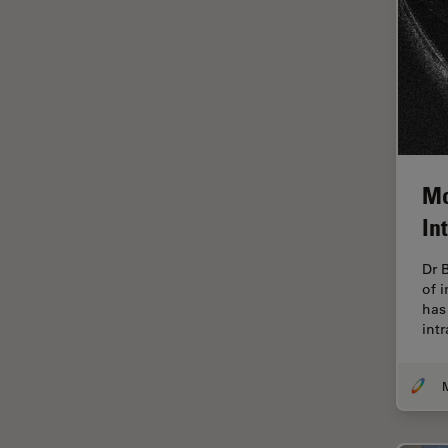
Ergonomie
F-Techniques
Färbung
FLIM
(Fluoreszenzlebensdauer-
Imaging-Mikroskopie)
Mo
Fluoreszenz
In
Fluoreszenzproteine
Fluorophore
Dr 
of 
FluoSync
has 
int
Forensik
Fortgeschrittene Bildgebung
und Analyse von Gewebe
Fortgeschrittene
Mikroskopietechniken