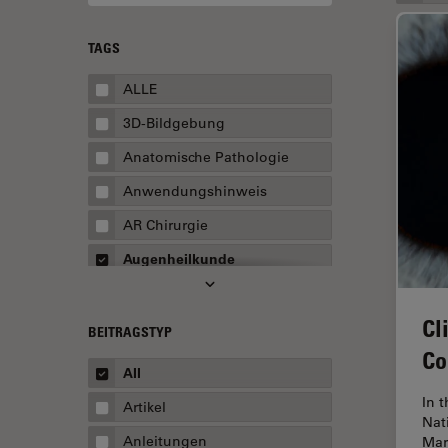
TAGS
ALLE
3D-Bildgebung
Anatomische Pathologie
Anwendungshinweis
AR Chirurgie
Augenheilkunde
Augmented Reality
Cl
Ausbildung
BEITRAGSTYP
Co
Automatisierte Mikroskopie
All
Automobilindustrie und
In 
Artikel
Transport
Nat
Anleitungen
Mar