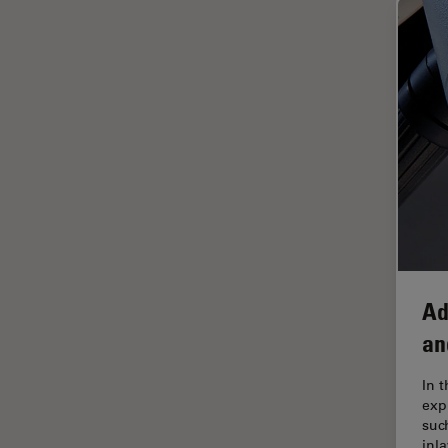
FRAP
FRET
Geschichte
Glaucomchirurgie
Grundlagen der Mikroskopie
Grundlegende
Mikroskopietechniken
Gynäkologie and Urologie
Hochdruckgefrieren
Ad
Hornhautchirurgie
an
HyD
In 
Immunfluoreszenz
exp
Imperial Imaging Hub
suc
inl