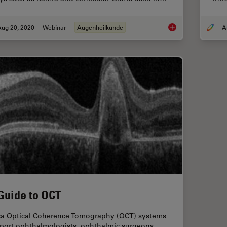
Aug 20, 2020
Webinar
Augenheilkunde
Advanced Techniques
Guide to OCT
ca Optical Coherence Tomography (OCT) systems
port ophthalmologists, ophthalmic surgeons,