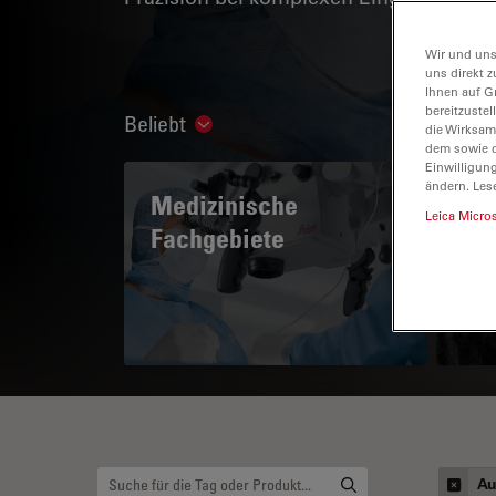
Wir und uns
uns direkt z
Ihnen auf G
bereitzuste
Beliebt
Show subnavigation
die Wirksam
dem sowie d
Einwilligun
ändern. Les
Medizinische
A 
Leica Micro
Fachgebiete
Au