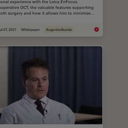
sonal experience with the Leica EnFocus
aoperative OCT, the valuable features supporting
oth surgery and how it allows him to minimize…
ul 07, 2021
Whitepaper
Augenheilkunde
 on OCT-guided Cornea Surgery
Towards Advanced Us