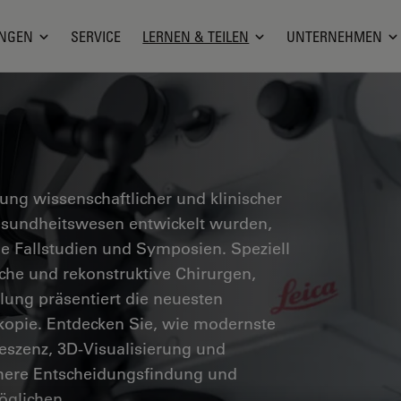
NGEN
SERVICE
LERNEN & TEILEN
UNTERNEHMEN
g wissenschaftlicher und klinischer
Gesundheitswesen entwickelt wurden,
he Fallstudien und Symposien. Speziell
sche und rekonstruktive Chirurgen,
ung präsentiert die neuesten
skopie. Entdecken Sie, wie modernste
eszenz, 3D-Visualisierung und
chere Entscheidungsfindung und
öglichen.