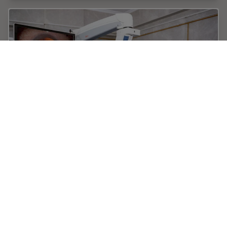
Dr. Tawfik Shares his Expert View on Direct
Horizontal Chopping in Cataract Surgery
It is estimated that nearly 28 million cataract surgery
procedures are performed worldwide every year.
Phacoemulsification is the most common method used