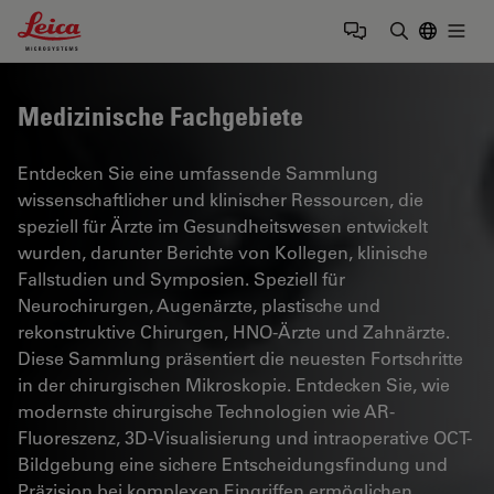
Leica Microsystems Logo
Togg
Suchbegrif
Medizinische Fachgebiete
Entdecken Sie eine umfassende Sammlung
wissenschaftlicher und klinischer Ressourcen, die
speziell für Ärzte im Gesundheitswesen entwickelt
wurden, darunter Berichte von Kollegen, klinische
Fallstudien und Symposien. Speziell für
Neurochirurgen, Augenärzte, plastische und
rekonstruktive Chirurgen, HNO-Ärzte und Zahnärzte.
Diese Sammlung präsentiert die neuesten Fortschritte
in der chirurgischen Mikroskopie. Entdecken Sie, wie
modernste chirurgische Technologien wie AR-
Fluoreszenz, 3D-Visualisierung und intraoperative OCT-
Bildgebung eine sichere Entscheidungsfindung und
Präzision bei komplexen Eingriffen ermöglichen.