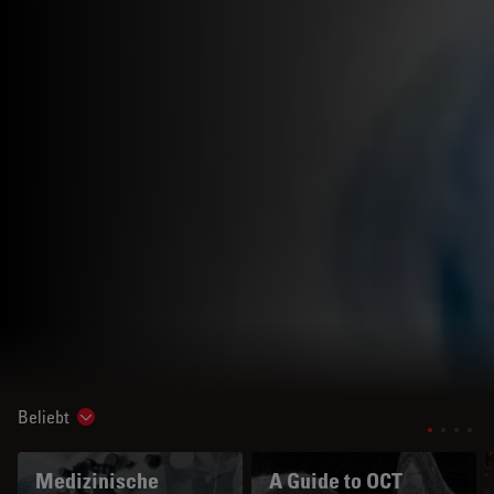
Beliebt
Show subnavigation
Medizinische
A Guide to OCT