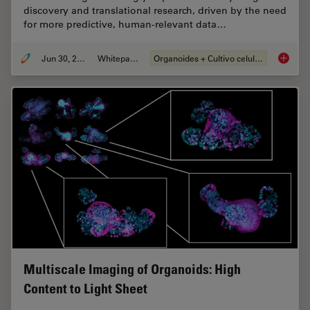
discovery and translational research, driven by the need
for more predictive, human-relevant data…
Jun 30, 2026
Whitepaper
Organoides + Cultivo celular 3D
What’s 
Multiscale Imaging of Organoids: High
Content to Light Sheet