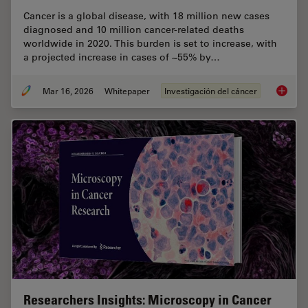
Cancer is a global disease, with 18 million new cases
diagnosed and 10 million cancer-related deaths
worldwide in 2020. This burden is set to increase, with
a projected increase in cases of ~55% by…
Mar 16, 2026
Whitepaper
Investigación del cáncer
History
Researchers Insights: Microscopy in Cancer