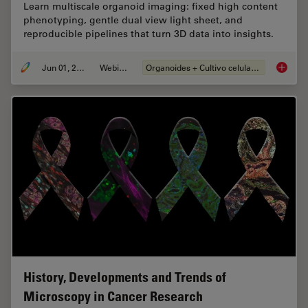
Learn multiscale organoid imaging: fixed high content
phenotyping, gentle dual view light sheet, and
reproducible pipelines that turn 3D data into insights.
Jun 01, 2026
Webinar
Organoides + Cultivo celular 3D
Multisc
History, Developments and Trends of
Microscopy in Cancer Research