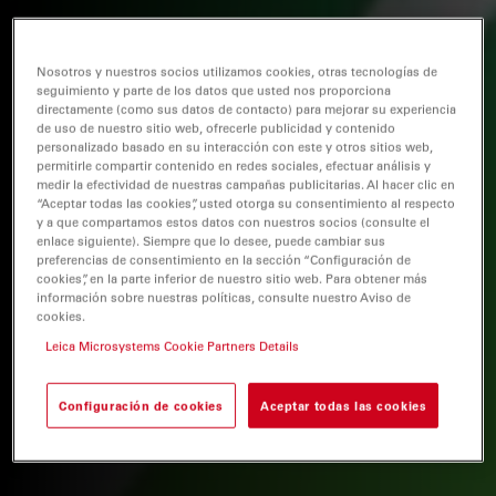
Nosotros y nuestros socios utilizamos cookies, otras tecnologías de
seguimiento y parte de los datos que usted nos proporciona
directamente (como sus datos de contacto) para mejorar su experiencia
de uso de nuestro sitio web, ofrecerle publicidad y contenido
personalizado basado en su interacción con este y otros sitios web,
permitirle compartir contenido en redes sociales, efectuar análisis y
medir la efectividad de nuestras campañas publicitarias. Al hacer clic en
“Aceptar todas las cookies”, usted otorga su consentimiento al respecto
y a que compartamos estos datos con nuestros socios (consulte el
enlace siguiente). Siempre que lo desee, puede cambiar sus
preferencias de consentimiento en la sección “Configuración de
cookies”, en la parte inferior de nuestro sitio web. Para obtener más
información sobre nuestras políticas, consulte nuestro Aviso de
cookies.
Leica Microsystems Cookie Partners Details
Configuración de cookies
Aceptar todas las cookies