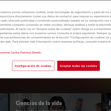
nuestros socios utilizamos cookies, otras tecnologías de seguimiento y parte de los
roporciona directamente (como sus datos de contacto) para mejorar su experiencia 
o web, ofrecerle publicidad y contenido personalizado basado en su interacción con e
permitirle compartir contenido en redes sociales, efectuar análisis y medir la efectivi
tion
licitarias. Al hacer clic en “Aceptar todas las cookies”, usted otorga su consentimie
partamos estos datos con nuestros socios (consulte el enlace siguiente). Siempre qu
r sus preferencias de consentimiento en la sección “Configuración de cookies”, en la
sitio web. Para obtener más información sobre nuestras políticas, consulte nuestro A
EL PORTAL DE CONOCIMIENTO
systems Cookie Partners Details
Nuestros últimos artículos
Configuración de cookies
Aceptar todas las cookies
Read arti
subnavigation
Ciencias de la vida
Este es el lugar para ampliar sus
S