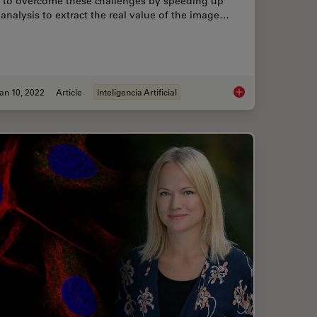
 to overcome these challenges by speeding up
 analysis to extract the real value of the image…
an 10, 2022
Article
Inteligencia Artificial
Of-Focus Blur and Improve Segmentation Accuracy
The AI-Powered Pixel