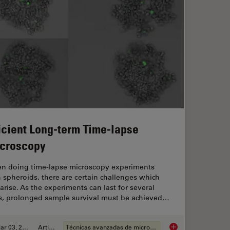
ficient Long-term Time-lapse
croscopy
n doing time-lapse microscopy experiments
 spheroids, there are certain challenges which
arise. As the experiments can last for several
s, prolonged sample survival must be achieved…
Mar 03, 2022
Article
Técnicas avanzadas de microscopía
 Fluorescence Multiwell Plate Assays
Efficient Long-term 