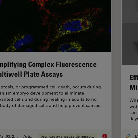
mplifying Complex Fluorescence
ltiwell Plate Assays
Ef
Mi
ptosis, or programmed cell death, occurs during
anism embryo development to eliminate
anted cells and during healing in adults to rid
Whe
 body of damaged cells and help prevent cancer.
with
can 
day
Mar 03, 2022
Article
Técnicas avanzadas de microscopía
Simplifying Complex