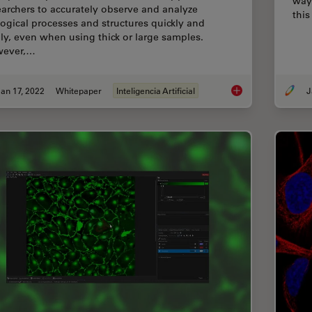
way
earchers to accurately observe and analyze
this
logical processes and structures quickly and
ily, even when using thick or large samples.
ever,…
an 17, 2022
Whitepaper
Inteligencia Artificial
J
How to Remove Out-