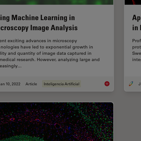
ing Machine Learning in
Ap
croscopy Image Analysis
in
ent exciting advances in microscopy
Prof
hnologies have led to exponential growth in
prot
lity and quantity of image data captured in
Swed
medical research. However, analyzing large and
int
reasingly…
an 10, 2022
Article
Inteligencia Artificial
J
Using Machine Learn