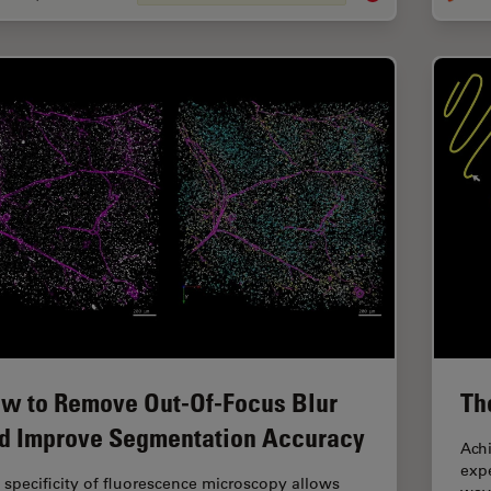
w to Remove Out-Of-Focus Blur
Th
d Improve Segmentation Accuracy
Achi
expe
 specificity of fluorescence microscopy allows