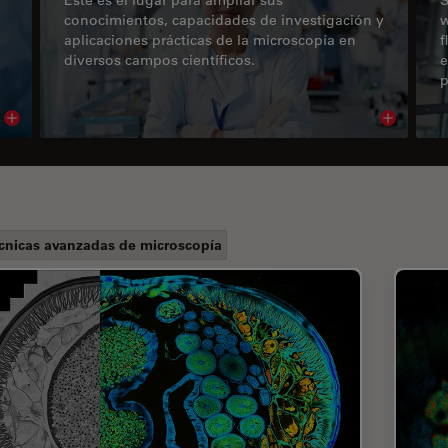
conocimientos, capacidades de investigación y
w
aplicaciones prácticas de la microscopía en
f
diversos campos científicos.
e
p
Read article
Read arti
cnicas avanzadas de microscopía