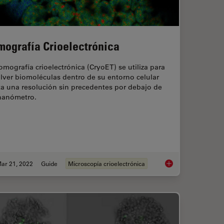
mografía Crioelectrónica
omografía crioelectrónica (CryoET) se utiliza para
lver biomoléculas dentro de su entorno celular
ta una resolución sin precedentes por debajo de
nanómetro.
ar 21, 2022
Guide
Microscopía crioelectrónica
men Details from Overviews
Tomografía Crioelect