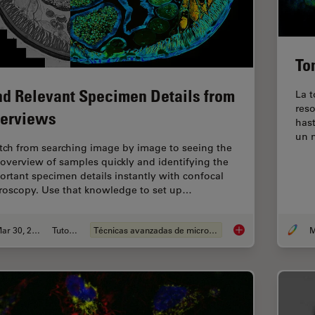
To
nd Relevant Specimen Details from
La t
reso
erviews
has
un 
tch from searching image by image to seeing the
l overview of samples quickly and identifying the
ortant specimen details instantly with confocal
roscopy. Use that knowledge to set up…
Mar 30, 2022
Tutorial
Técnicas avanzadas de microscopía
M
Find Relevant Speci