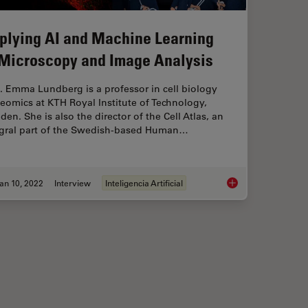
plying AI and Machine Learning
 Microscopy and Image Analysis
. Emma Lundberg is a professor in cell biology
eomics at KTH Royal Institute of Technology,
en. She is also the director of the Cell Atlas, an
egral part of the Swedish-based Human…
an 10, 2022
Interview
Inteligencia Artificial
ing in Microscopy Image Analysis
Applying AI and Mac