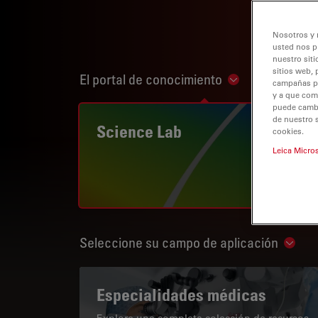
Nosotros y 
usted nos p
nuestro siti
sitios web, 
El portal de conocimiento
Show subnaviga
campañas pub
y a que com
puede cambia
de nuestro 
Science Lab
cookies.
Leica Micro
Seleccione su campo de aplicación
Show 
Especialidades médicas
Explore una completa colección de recursos