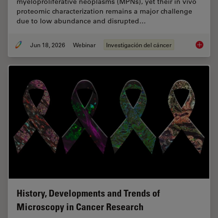
myeloproliferative neoplasms (MPNs), yet their in vivo
proteomic characterization remains a major challenge
due to low abundance and disrupted…
Jun 18, 2026
Webinar
Investigación del cáncer
Spatial
History, Developments and Trends of
Microscopy in Cancer Research