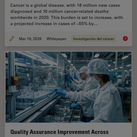
Cancer is a global disease, with 18 million new cases
diagnosed and 10 million cancer-related deaths
worldwide in 2020. This burden is set to increase, with
a projected increase in cases of ~55% by…
Mar 16, 2026
Whitepaper
Investigación del cáncer
History
Quality Assurance Improvement Across