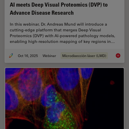
AI meets Deep Visual Proteomics (DVP) to
Advance Disease Research
In this webinar, Dr. Andreas Mund will introduce a
cutting-edge platform that merges Deep Visual
Proteomics (DVP) with AI-powered pathology models,
enabling high-resolution mapping of key regions in…
Oct 16, 2025
Webinar
Microdisección láser (LMD)
AI meet