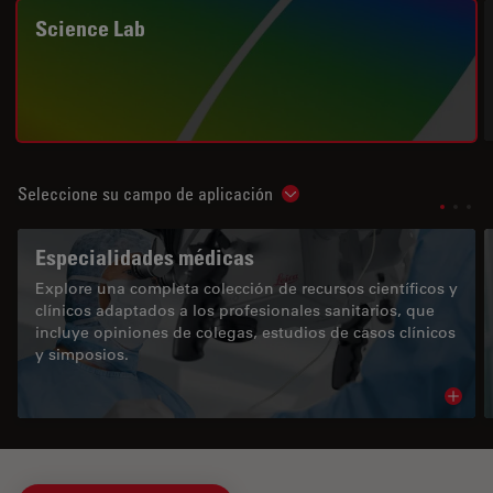
Science Lab
Seleccione su campo de aplicación
Show subnavigation
Especialidades médicas
Explore una completa colección de recursos científicos y
clínicos adaptados a los profesionales sanitarios, que
incluye opiniones de colegas, estudios de casos clínicos
y simposios.
Read 