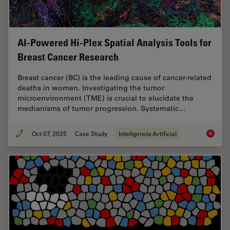
AI-Powered Hi-Plex Spatial Analysis Tools for
Breast Cancer Research
Breast cancer (BC) is the leading cause of cancer-related
deaths in women. Investigating the tumor
microenvironment (TME) is crucial to elucidate the
mechanisms of tumor progression. Systematic…
Oct 07, 2025
Case Study
Inteligencia Artificial
AI-Powe