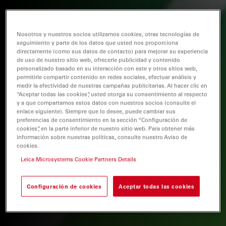
Nosotros y nuestros socios utilizamos cookies, otras tecnologías de
seguimiento y parte de los datos que usted nos proporciona
directamente (como sus datos de contacto) para mejorar su experiencia
de uso de nuestro sitio web, ofrecerle publicidad y contenido
personalizado basado en su interacción con este y otros sitios web,
permitirle compartir contenido en redes sociales, efectuar análisis y
medir la efectividad de nuestras campañas publicitarias. Al hacer clic en
“Aceptar todas las cookies”, usted otorga su consentimiento al respecto
y a que compartamos estos datos con nuestros socios (consulte el
enlace siguiente). Siempre que lo desee, puede cambiar sus
preferencias de consentimiento en la sección “Configuración de
cookies”, en la parte inferior de nuestro sitio web. Para obtener más
información sobre nuestras políticas, consulte nuestro Aviso de
cookies.
Leica Microsystems Cookie Partners Details
Configuración de cookies
Aceptar todas las cookies