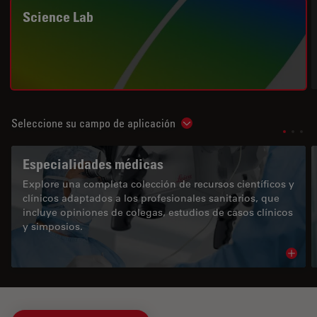
Science Lab
Seleccione su campo de aplicación
Show subnavigation
Especialidades médicas
Explore una completa colección de recursos científicos y
clínicos adaptados a los profesionales sanitarios, que
incluye opiniones de colegas, estudios de casos clínicos
y simposios.
Read 