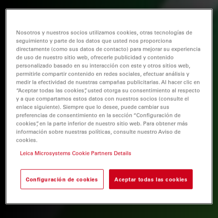
Nosotros y nuestros socios utilizamos cookies, otras tecnologías de
seguimiento y parte de los datos que usted nos proporciona
directamente (como sus datos de contacto) para mejorar su experiencia
de uso de nuestro sitio web, ofrecerle publicidad y contenido
personalizado basado en su interacción con este y otros sitios web,
permitirle compartir contenido en redes sociales, efectuar análisis y
medir la efectividad de nuestras campañas publicitarias. Al hacer clic en
“Aceptar todas las cookies”, usted otorga su consentimiento al respecto
y a que compartamos estos datos con nuestros socios (consulte el
enlace siguiente). Siempre que lo desee, puede cambiar sus
preferencias de consentimiento en la sección “Configuración de
cookies”, en la parte inferior de nuestro sitio web. Para obtener más
información sobre nuestras políticas, consulte nuestro Aviso de
cookies.
Leica Microsystems Cookie Partners Details
Configuración de cookies
Aceptar todas las cookies