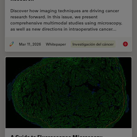
Discover how imaging techniques are driving cancer
research forward. In this issue, we present
comprehensive multimodal studies using microscopy,
as well as new directions in intraoperative cancer…
Mar 11, 2026
Whitepaper
Investigación del cáncer
Researc