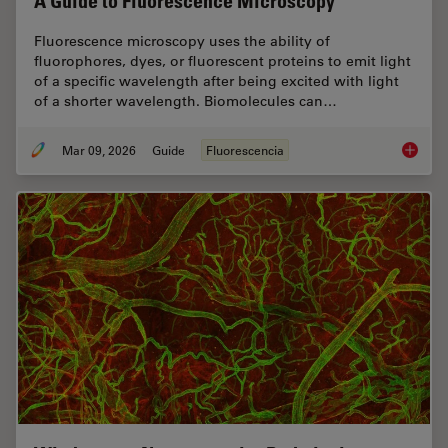
A Guide to Fluorescence Microscopy
Fluorescence microscopy uses the ability of
fluorophores, dyes, or fluorescent proteins to emit light
of a specific wavelength after being excited with light
of a shorter wavelength. Biomolecules can…
Mar 09, 2026
Guide
Fluorescencia
A Guide