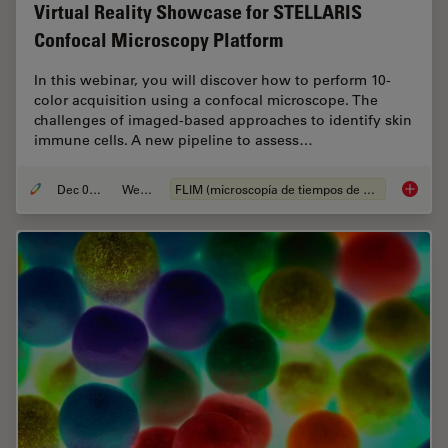
Virtual Reality Showcase for STELLARIS
Confocal Microscopy Platform
In this webinar, you will discover how to perform 10-
color acquisition using a confocal microscope. The
challenges of imaged-based approaches to identify skin
immune cells. A new pipeline to assess…
Dec 05, 2022
Webinar
FLIM (microscopía de tiempos de vida de fluorescencia)
Virtual