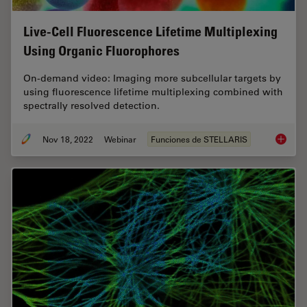
Live-Cell Fluorescence Lifetime Multiplexing
Using Organic Fluorophores
On-demand video: Imaging more subcellular targets by
using fluorescence lifetime multiplexing combined with
spectrally resolved detection.
Nov 18, 2022
Webinar
Funciones de STELLARIS
Live-Ce