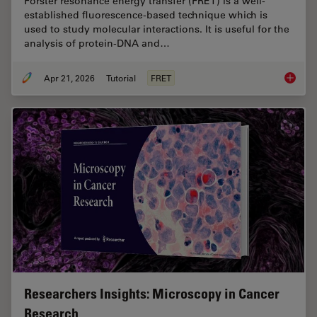
Förster resonance energy transfer (FRET) is a well-
established fluorescence-based technique which is
used to study molecular interactions. It is useful for the
analysis of protein-DNA and…
Apr 21, 2026
Tutorial
FRET
What is
Researchers Insights: Microscopy in Cancer
Research