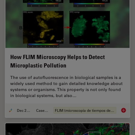
How FLIM Microscopy Helps to Detect
Microplastic Pollution
The use of autofluorescence in biological samples is a
widely used method to gain detailed knowledge about
systems or organisms. This property is not only found
in biological systems, but also…
Dec 28, 2020
Case Study
FLIM (microscopía de tiempos de vida de fluorescencia)
How FLI