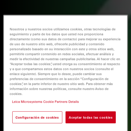
Nosotros y nuestros socios utilizamos cookies, otras tecnologías de
seguimiento y parte de los datos que usted nos proporciona
directamente (como sus datos de contacto) para mejorar su experiencia
de uso de nuestro sitio web, ofrecerle publicidad y contenido
personalizado basado en su interacción con este y otros sitios web,
permitirle compartir contenido en redes sociales, efectuar análisis y
medir la efectividad de nuestras campañas publicitarias. Al hacer clic en
“Aceptar todas las cookies”, usted otorga su consentimiento al respecto
y a que compartamos estos datos con nuestros socios (consulte el
enlace siguiente). Siempre que lo desee, puede cambiar sus
preferencias de consentimiento en la sección “Configuración de
cookies”, en la parte inferior de nuestro sitio web. Para obtener más
información sobre nuestras políticas, consulte nuestro Aviso de
cookies.
Leica Microsystems Cookie Partners Details
Configuración de cookies
Aceptar todas las cookies