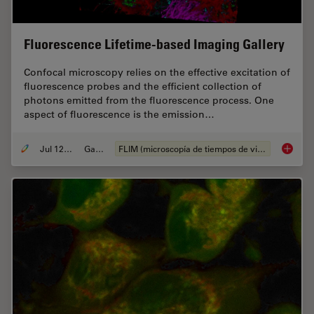
Fluorescence Lifetime-based Imaging Gallery
Confocal microscopy relies on the effective excitation of
fluorescence probes and the efficient collection of
photons emitted from the fluorescence process. One
aspect of fluorescence is the emission…
Jul 12, 2021
Gallery
FLIM (microscopía de tiempos de vida de fluorescencia)
Fluores