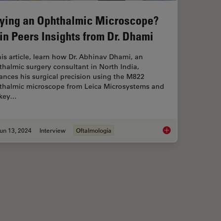
ying an Ophthalmic Microscope?
in Peers Insights from Dr. Dhami
his article, learn how Dr. Abhinav Dhami, an
halmic surgery consultant in North India,
nces his surgical precision using the M822
thalmic microscope from Leica Microsystems and
 key…
un 13, 2024
Interview
Oftalmología
maging Impacts Precision in Corneal Surgery?
Buying an Ophthalmi