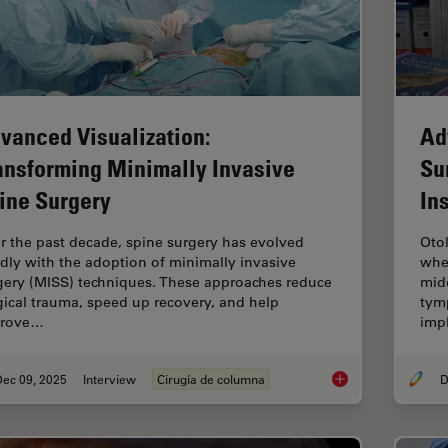
vanced Visualization:
Ad
ansforming Minimally Invasive
Su
ine Surgery
In
r the past decade, spine surgery has evolved
Oto
idly with the adoption of minimally invasive
whe
gery (MISS) techniques. These approaches reduce
midd
gical trauma, speed up recovery, and help
tym
prove…
imp
Dec 09, 2025
Interview
Cirugía de columna
D
Advanced Visualizat