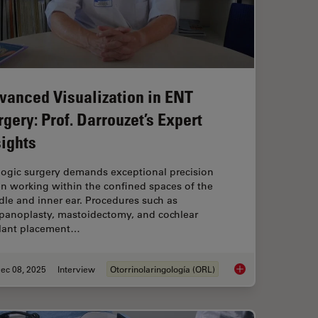
vanced Visualization in ENT
rgery: Prof. Darrouzet’s Expert
sights
logic surgery demands exceptional precision
n working within the confined spaces of the
le and inner ear. Procedures such as
panoplasty, mastoidectomy, and cochlear
lant placement…
ec 08, 2025
Interview
Otorrinolaringología (ORL)
ion: Transforming Minimally Invasive Spine Surgery
Advanced Visualizati