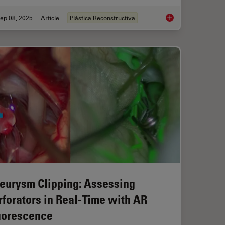
ep 08, 2025
Article
Plástica Reconstructiva
e Imaging Supports Neurovascular Surgery
A Microvascular Sur
eurysm Clipping: Assessing
rforators in Real-Time with AR
uorescence