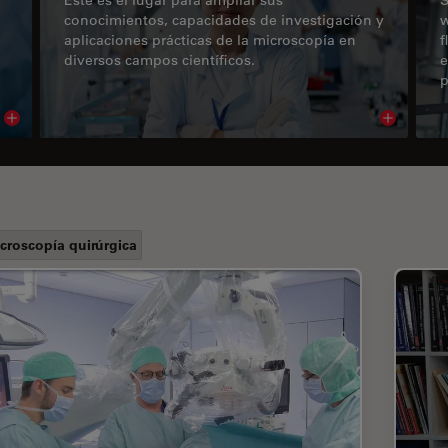
conocimientos, capacidades de investigación y
w
aplicaciones prácticas de la microscopía en
f
diversos campos científicos.
e
p
Read article
Read arti
croscopía quirúrgica