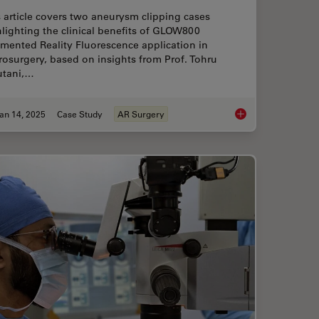
 article covers two aneurysm clipping cases
lighting the clinical benefits of GLOW800
mented Reality Fluorescence application in
osurgery, based on insights from Prof. Tohru
utani,…
an 14, 2025
Case Study
AR Surgery
ted Reality in Microsurgery
Aneurysm Clipping: A