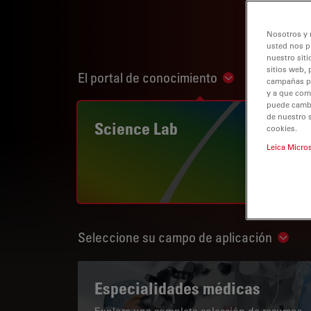
Nosotros y 
usted nos p
nuestro siti
sitios web, 
El portal de conocimiento
Show subnaviga
campañas pub
y a que com
puede cambia
de nuestro 
Science Lab
cookies.
Leica Micro
Seleccione su campo de aplicación
Show 
Especialidades médicas
Explore una completa colección de recursos