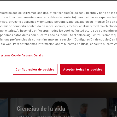
nuestros socios utilizamos cookies, otras tecnologías de seguimiento y parte de los
roporciona directamente (como sus datos de contacto) para mejorar su experiencia 
o web, ofrecerle publicidad y contenido personalizado basado en su interacción con e
permitirle compartir contenido en redes sociales, efectuar análisis y medir la efectivi
tion
licitarias. Al hacer clic en “Aceptar todas las cookies”, usted otorga su consentimie
partamos estos datos con nuestros socios (consulte el enlace siguiente). Siempre qu
r sus preferencias de consentimiento en la sección “Configuración de cookies”, en la
sitio web. Para obtener más información sobre nuestras políticas, consulte nuestro A
EL PORTAL DE CONOCIMIENTO
systems Cookie Partners Details
Nuestros últimos artículos
Configuración de cookies
Aceptar todas las cookies
Read arti
subnavigation
Ciencias de la vida
Este es el lugar para ampliar sus
S