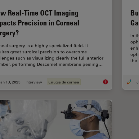
w Real-Time OCT Imaging
Bu
pacts Precision in Corneal
Ga
rgery?
In t
opht
eal surgery is a highly specialized field. It
enha
uires great surgical precision to overcome
oph
lenges such as visualizing clearly the full anterior
the
mber, performing Descemet membrane peeling…
an 13, 2025
Interview
Cirugía de córnea
J
How Real-Time OCT I