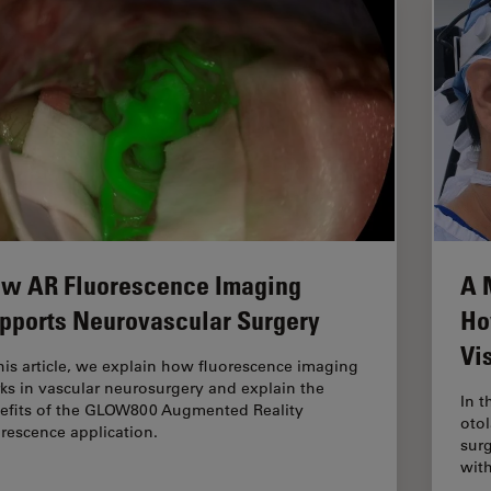
w AR Fluorescence Imaging
A 
pports Neurovascular Surgery
Ho
Vi
this article, we explain how fluorescence imaging
ks in vascular neurosurgery and explain the
In t
efits of the GLOW800 Augmented Reality
otol
orescence application.
surg
wit