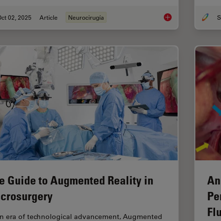
ct 02, 2025
Article
Neurocirugía
S
How AR Fluorescenc
e Guide to Augmented Reality in
An
crosurgery
Pe
Fl
an era of technological advancement, Augmented