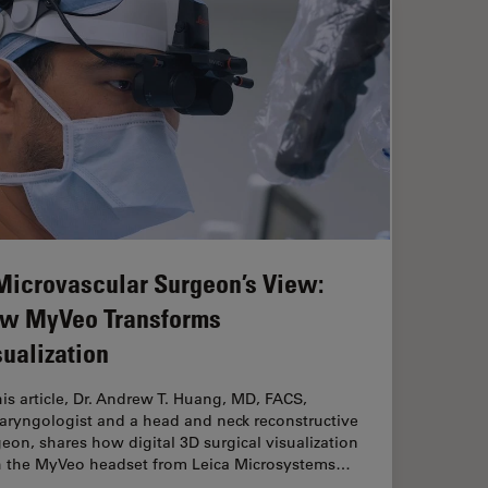
Microvascular Surgeon’s View:
w MyVeo Transforms
sualization
his article, Dr. Andrew T. Huang, MD, FACS,
aryngologist and a head and neck reconstructive
eon, shares how digital 3D surgical visualization
h the MyVeo headset from Leica Microsystems…