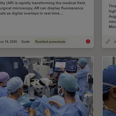
lity (AR) is rapidly transforming the medical field.
This
surgical microscopy, AR can display fluorescence
high
nals as digital overlays in real-time…
Aug
neur
Miz
un 16, 2025
Guide
Realidad aumentada
J
The Guide to Augmen