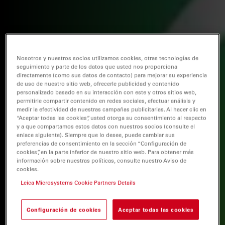
Nosotros y nuestros socios utilizamos cookies, otras tecnologías de
seguimiento y parte de los datos que usted nos proporciona
directamente (como sus datos de contacto) para mejorar su experiencia
de uso de nuestro sitio web, ofrecerle publicidad y contenido
personalizado basado en su interacción con este y otros sitios web,
permitirle compartir contenido en redes sociales, efectuar análisis y
medir la efectividad de nuestras campañas publicitarias. Al hacer clic en
“Aceptar todas las cookies”, usted otorga su consentimiento al respecto
y a que compartamos estos datos con nuestros socios (consulte el
enlace siguiente). Siempre que lo desee, puede cambiar sus
preferencias de consentimiento en la sección “Configuración de
cookies”, en la parte inferior de nuestro sitio web. Para obtener más
información sobre nuestras políticas, consulte nuestro Aviso de
cookies.
Leica Microsystems Cookie Partners Details
Configuración de cookies
Aceptar todas las cookies