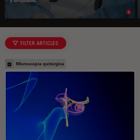
y simposios.
Read 
FILTER ARTICLES
Microscopía quirúrgica