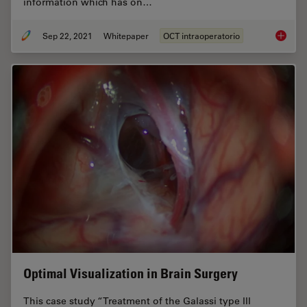
information which has on…
Sep 22, 2021
Whitepaper
OCT intraoperatorio
Intraop
Optimal Visualization in Brain Surgery
This case study “Treatment of the Galassi type III