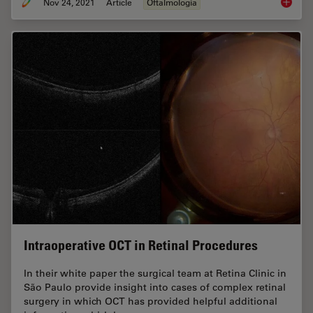
Nov 24, 2021
Article
Oftalmología
How to 
Intraoperative OCT in Retinal Procedures
In their white paper the surgical team at Retina Clinic in
São Paulo provide insight into cases of complex retinal
surgery in which OCT has provided helpful additional