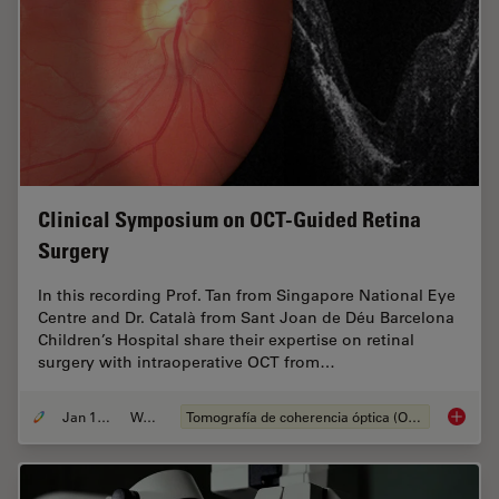
Clinical Symposium on OCT-Guided Retina
Surgery
In this recording Prof. Tan from Singapore National Eye
Centre and Dr. Català from Sant Joan de Déu Barcelona
Children’s Hospital share their expertise on retinal
surgery with intraoperative OCT from…
Jan 12, 2022
Webinar
Tomografía de coherencia óptica (OCT, por sus siglas en inglés)
Clinica