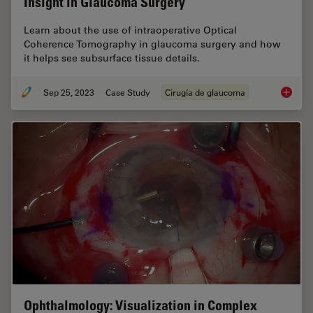
Insight in Glaucoma Surgery
Learn about the use of intraoperative Optical
Coherence Tomography in glaucoma surgery and how
it helps see subsurface tissue details.
Sep 25, 2023
Case Study
Cirugía de glaucoma
How Int
Ophthalmology: Visualization in Complex