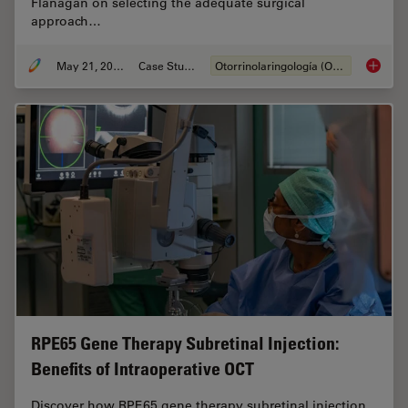
Flanagan on selecting the adequate surgical
approach…
May 21, 2024
Case Study
Otorrinolaringología (ORL)
Tympano
RPE65 Gene Therapy Subretinal Injection:
Benefits of Intraoperative OCT
Discover how RPE65 gene therapy subretinal injection