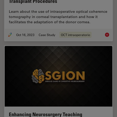
Transplant Procedures
Learn about the use of intraoperative optical coherence
tomography in corneal transplantation and how it
facilitates the adaptation of the donor cornea.
Oct 16, 2023
Case Study
OCT intraoperatorio
Intraop
Enhancing Neurosurgery Teaching