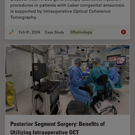
procedures in patients with Leber congenital amaurosis
is supported by intraoperative Optical Coherence
Tomography.
Feb 01, 2024
Case Study
Oftalmología
RPE65 G
Posterior Segment Surgery: Benefits of
Utilizing Intraoperative OCT