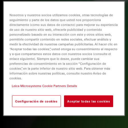
Nosotros y nuestros socios utilizamos cookies, otras tecnologías de
seguimiento y parte de los datos que usted nos proporciona
directamente (como sus datos de contacto) para mejorar su experiencia
de uso de nuestro sitio web, ofrecerle publicidad y contenido
personalizado basado en su interacción con este y otros sitios web,
permitirle compartir contenido en redes sociales, efectuar análisis y
medir la efectividad de nuestras campañas publicitarias. Al hacer clic en
“Aceptar todas las cookies”, usted otorga su consentimiento al respecto
y a que compartamos estos datos con nuestros socios (consulte el
enlace siguiente). Siempre que lo desee, puede cambiar sus
preferencias de consentimiento en la sección “Configuración de
cookies”, en la parte inferior de nuestro sitio web. Para obtener más
información sobre nuestras políticas, consulte nuestro Aviso de
cookies.
Leica Microsystems Cookie Partners Details
Configuración de cookies
Aceptar todas las cookies