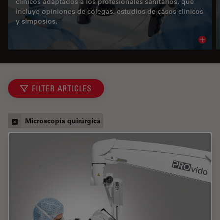
clínicos adaptados a los profesionales sanitarios, que
incluye opiniones de colegas, estudios de casos clínicos
y simposios.
Read 
FILTER ARTICLES
Microscopía quirúrgica