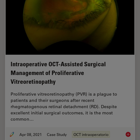
Intraoperative OCT-Assisted Surgical
Management of Proliferative
Vitreoretinopathy
Proliferative vitreoretinopathy (PVR) is a plague to
patients and their surgeons after recent
rhegmatogenous retinal detachment (RD). Despite
excellent initial surgical outcomes, it is the most
common…
Apr 08, 2021
Case Study
OCT intraoperatorio
Intraop