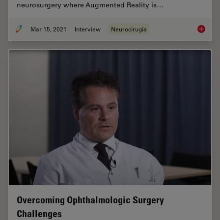
neurosurgery where Augmented Reality is…
Mar 15, 2021
Interview
Neurocirugía
How Aug
Overcoming Ophthalmologic Surgery
Challenges