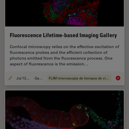
Fluorescence Lifetime-based Imaging Gallery
Confocal microscopy relies on the effective excitation of
fluorescence probes and the efficient collection of
photons emitted from the fluorescence process. One
aspect of fluorescence is the emission…
Jul 12, 2021
Gallery
FLIM (microscopía de tiempos de vida de fluorescencia)
Fluores