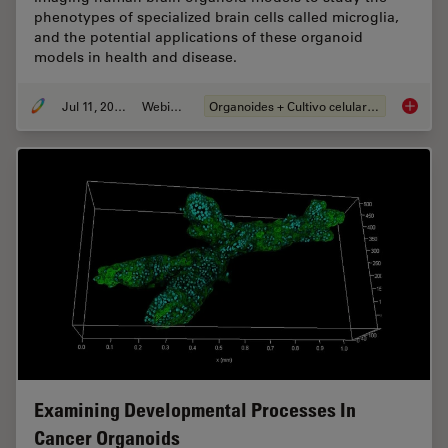
phenotypes of specialized brain cells called microglia,
and the potential applications of these organoid
models in health and disease.
Jul 11, 2023
Webinar
Organoides + Cultivo celular 3D
Imaging
Examining Developmental Processes In
Cancer Organoids