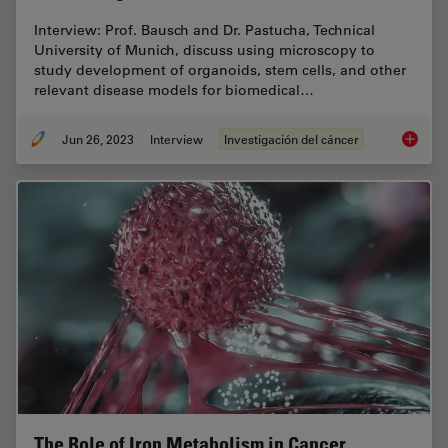
Interview: Prof. Bausch and Dr. Pastucha, Technical
University of Munich, discuss using microscopy to
study development of organoids, stem cells, and other
relevant disease models for biomedical…
Jun 26, 2023
Interview
Investigación del cáncer
Examini
The Role of Iron Metabolism in Cancer