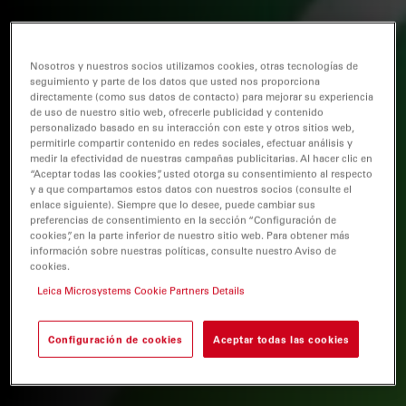
Nosotros y nuestros socios utilizamos cookies, otras tecnologías de
seguimiento y parte de los datos que usted nos proporciona
directamente (como sus datos de contacto) para mejorar su experiencia
de uso de nuestro sitio web, ofrecerle publicidad y contenido
personalizado basado en su interacción con este y otros sitios web,
permitirle compartir contenido en redes sociales, efectuar análisis y
medir la efectividad de nuestras campañas publicitarias. Al hacer clic en
“Aceptar todas las cookies”, usted otorga su consentimiento al respecto
y a que compartamos estos datos con nuestros socios (consulte el
enlace siguiente). Siempre que lo desee, puede cambiar sus
preferencias de consentimiento en la sección “Configuración de
cookies”, en la parte inferior de nuestro sitio web. Para obtener más
información sobre nuestras políticas, consulte nuestro Aviso de
cookies.
Leica Microsystems Cookie Partners Details
Configuración de cookies
Aceptar todas las cookies