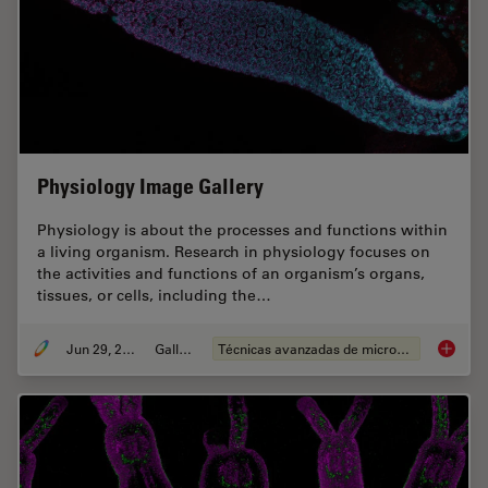
Physiology Image Gallery
Physiology is about the processes and functions within
a living organism. Research in physiology focuses on
the activities and functions of an organism’s organs,
tissues, or cells, including the…
Jun 29, 2021
Gallery
Técnicas avanzadas de microscopía
Physiol