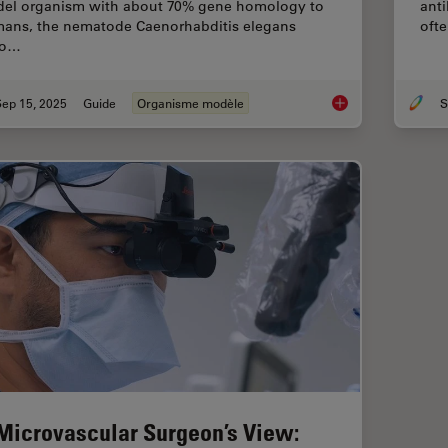
el organism with about 70% gene homology to
anti
ans, the nematode Caenorhabditis elegans
ofte
so…
Sep 15, 2025
Guide
Organisme modèle
A Guide to C. elega
Microvascular Surgeon’s View: