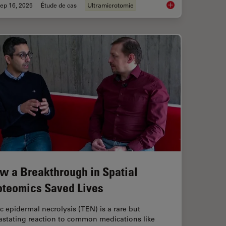
ep 16, 2025
Étude de cas
Ultramicrotomie
 with Laser Microdissection
Volume EM and AI Im
w a Breakthrough in Spatial
oteomics Saved Lives
c epidermal necrolysis (TEN) is a rare but
astating reaction to common medications like