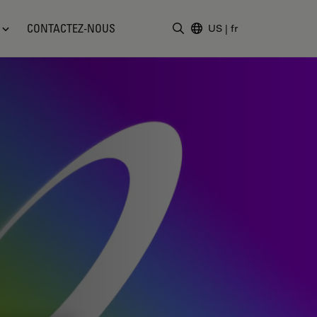
CONTACTEZ-NOUS
US
|
fr
Saisir un terme de recher