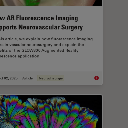
w AR Fluorescence Imaging
pports Neurovascular Surgery
his article, we explain how fluorescence imaging
s in vascular neurosurgery and explain the
efits of the GLOW800 Augmented Reality
rescence application.
ct 02, 2025
Article
Neurochirurgie
Imaging in 3D with Light Sheet Microscopy
How AR Fluorescenc