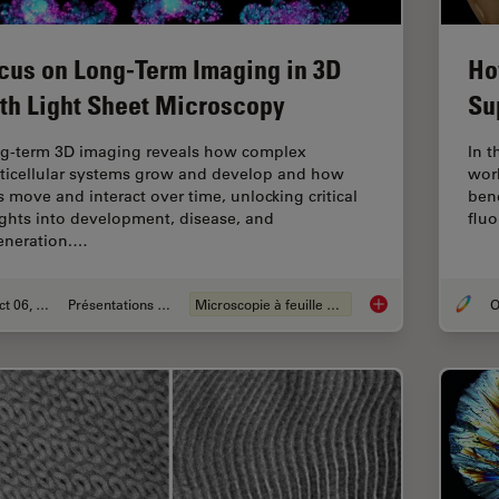
cus on Long-Term Imaging in 3D
Ho
th Light Sheet Microscopy
Su
g-term 3D imaging reveals how complex
In t
ticellular systems grow and develop and how
work
ls move and interact over time, unlocking critical
ben
ights into development, disease, and
fluo
eneration.…
Oct 06, 2025
Présentations du CSF
Microscopie à feuille de lumière
O
Focus on Long-Term 