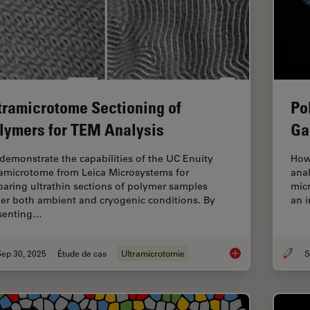
tramicrotome Sectioning of
Po
lymers for TEM Analysis
Ga
demonstrate the capabilities of the UC Enuity
How
ramicrotome from Leica Microsystems for
anal
paring ultrathin sections of polymer samples
micr
er both ambient and cryogenic conditions. By
an i
senting…
Sep 30, 2025
Étude de cas
Ultramicrotomie
S
Ultramicrotome Sect