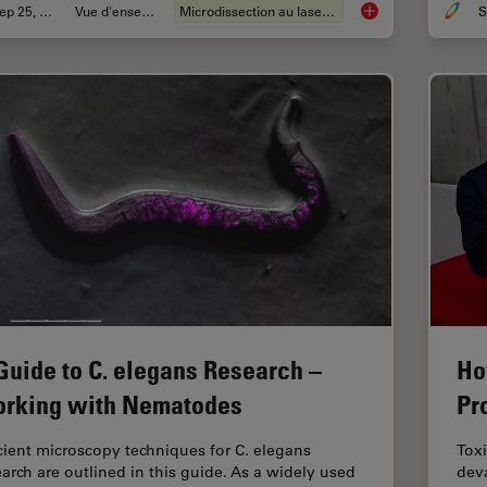
Sep 25, 2025
Vue d'ensemble
Microdissection au laser (LMD)
S
Biomarker Discovery
Guide to C. elegans Research –
Ho
rking with Nematodes
Pr
icient microscopy techniques for C. elegans
Toxi
earch are outlined in this guide. As a widely used
dev