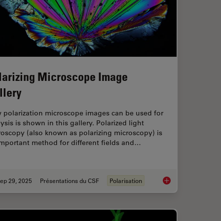
larizing Microscope Image
llery
 polarization microscope images can be used for
ysis is shown in this gallery. Polarized light
oscopy (also known as polarizing microscopy) is
mportant method for different fields and…
ep 29, 2025
Présentations du CSF
Polarisation
ioning of Polymers for TEM Analysis
Polarizing Microscop