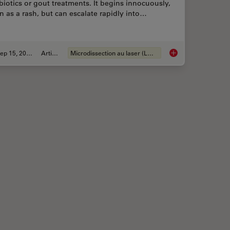
biotics or gout treatments. It begins innocuously,
n as a rash, but can escalate rapidly into…
Sep 15, 2025
Article
Microdissection au laser (LMD)
ns Research – Working with Nematodes
How a Breakthrough 