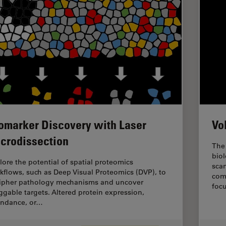
omarker Discovery with Laser
Vo
crodissection
The 
biol
lore the potential of spatial proteomics
sca
kflows, such as Deep Visual Proteomics (DVP), to
com
ipher pathology mechanisms and uncover
foc
ggable targets. Altered protein expression,
ndance, or…