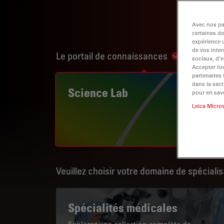
Avec nos par
certaines d
expérience u
de vos inter
Le portail de connaissances
Show subnav
sociaux, d’e
Accepter tou
partenaires
dans la sect
Science Lab
pour en savo
Leica Micro
Veuillez choisir votre domaine de spécialis
Spécialités médicales
Explorez une collection complète de