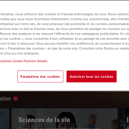
tenaires, nous utilisons des cookies et d’autres technologies de suivi. Nous utiliso
onnées que vous nous fournissez directement, comme vos coordonnées, afin d’amélio
tilisateur sur notre site, de vous proposer des publicités et du contenu personnalisé
actions avec ce site et d’autres sites, de vous permettre de partager du contenu sur l
igation
ffectuer des analyses et de mesurer l’efficacité de nos campagnes publicitaires. En cl
s les cookies », vous consentez à leur utilisation et au partage de ces données avec
 (voir le lien ci-dessous). Vous pouvez modifier vos préférences de consentement à 
ion « Paramètres des cookies » en bas de notre site. Consultez notre Notice en matiè
LE PORTAIL DE CONNAISSANCES
ir plus sur nos pratiques.
systems Cookie Partners Details
Lire nos derniers articles
Paramètres des cookies
Autoriser tous les cookies
Read arti
ation
Show subnavigation
Sciences de la vie
C'est ici que vous pourrez développer vos
P