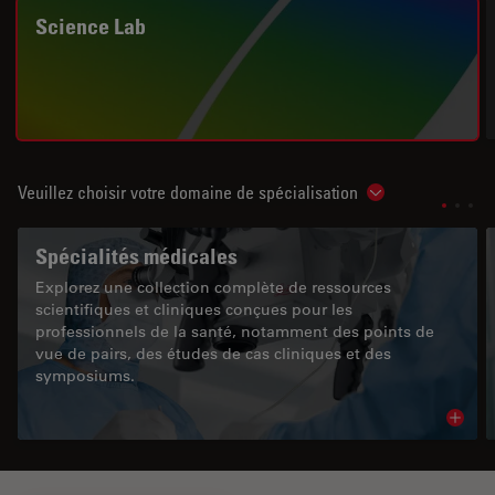
Science Lab
Veuillez choisir votre domaine de spécialisation
Show subnavigat
Spécialités médicales
Explorez une collection complète de ressources
scientifiques et cliniques conçues pour les
professionnels de la santé, notamment des points de
vue de pairs, des études de cas cliniques et des
symposiums.
Read 