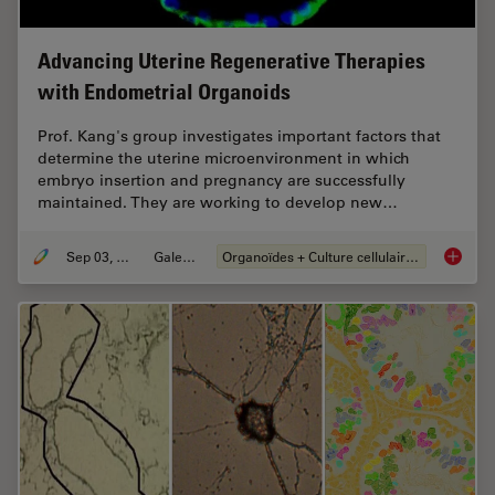
Advancing Uterine Regenerative Therapies
with Endometrial Organoids
Prof. Kang's group investigates important factors that
determine the uterine microenvironment in which
embryo insertion and pregnancy are successfully
maintained. They are working to develop new…
Sep 03, 2024
Galeries
Organoïdes + Culture cellulaire en 3D
Advanci