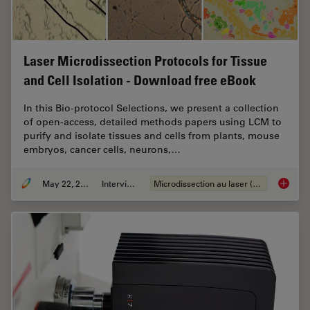
Laser Microdissection Protocols for Tissue
and Cell Isolation - Download free eBook
In this Bio-protocol Selections, we present a collection
of open-access, detailed methods papers using LCM to
purify and isolate tissues and cells from plants, mouse
embryos, cancer cells, neurons,…
May 22, 2024
Interviews
Microdissection au laser (LMD)
Laser Mi