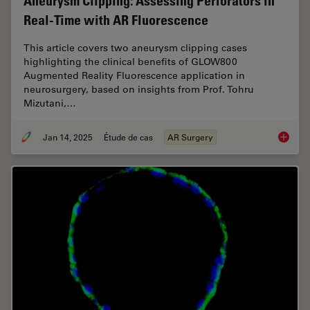
Aneurysm Clipping: Assessing Perforators in
Real-Time with AR Fluorescence
This article covers two aneurysm clipping cases
highlighting the clinical benefits of GLOW800
Augmented Reality Fluorescence application in
neurosurgery, based on insights from Prof. Tohru
Mizutani,…
Jan 14, 2025
Étude de cas
AR Surgery
Aneurys